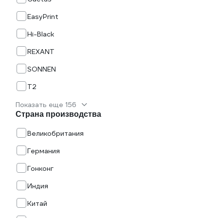
EasyPrint
Hi-Black
REXANT
SONNEN
T2
Показать еще 156
Страна производства
Великобритания
Германия
Гонконг
Индия
Китай