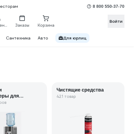
весторам
8 800 550-37-70
Войти
Сравнение
Заказы
Корзина
Сантехника
Авто
Для юрлиц
и
Чистящие средства
еры для
421 товар
ров