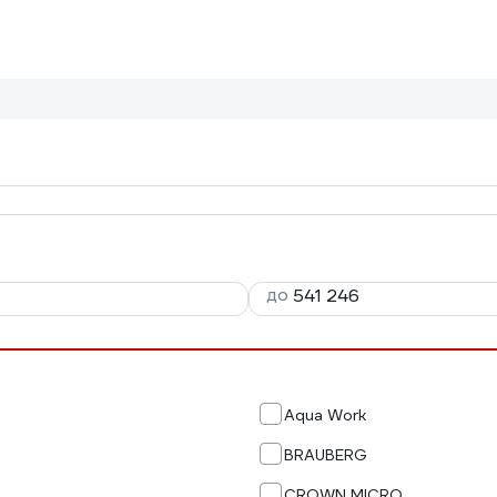
до
Aqua Work
BRAUBERG
CROWN MICRO