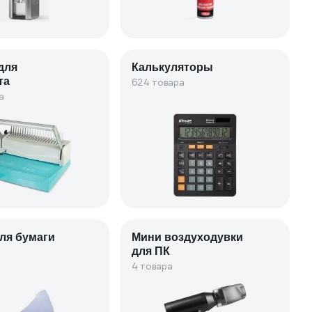
для
Калькуляторы
та
624 товара
а
ля бумаги
Мини воздуходувки
для ПК
4 товара