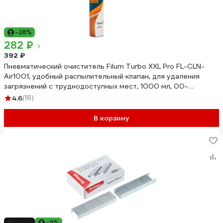
-28%
282 ₽
392 ₽
Пневматический очиститель Filum Turbo XXL Pro FL-CLN-
Air1001, удобный распылительный клапан, для удаления
загрязнений с труднодоступных мест, 1000 мл, 00-
00966492
4.6
(18)
В корзину
-23%
-9%