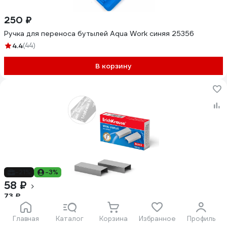
250 ₽
Ручка для переноса бутылей Aqua Work синяя 25356
4.4
(44)
В корзину
-21%
-3%
58 ₽
73 ₽
Скобы ErichKrause №24/6 (коробка 1000 шт) 1189
4.8
Главная
(45)
Каталог
Корзина
Избранное
Профиль