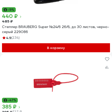
-9%
440 ₽
485 ₽
Степлер BRAUBERG Super №24/6 26/6, до 30 листов, черно-
серый 229086
4.9
(234)
В корзину
-47%
385 ₽
395 ₽
727 ₽