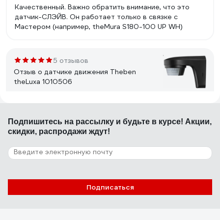
Качественный. Важно обратить внимание, что это
датчик-СЛЭЙВ. Он работает только в связке с
Мастером (например, theMura S180-100 UP WH)
5 отзывов
Отзыв о датчике движения Theben
theLuxa 1010506
ОБЩЕСТВО С ОГРАНИЧЕННОЙ
26.09.2022
ОТВЕТСТВЕННОСТЬЮ "АТЛАНТ"
Подпишитесь
на рассылку
и будьте в курсе! Акции,
скидки, распродажи ждут!
Монтаж, настройка, качество сборки
3 отзыва
Отзыв о датчике движения Theben
Подписаться
theLuxa 1010501
22.07.2026
Сергей К.