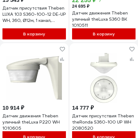
22 255 ₽
15 543 ₽
24 695 ₽
Датчик присутствия Theben
Датчик движения Theben
LUXA 103 S360-100-12 DE-UP
уличный theLuxa S360 BK
WH, 360, Ø12м, 1 канал,
1010511
потолочный, врезной, IP54
1030052
В корзину
В корзину
10 914 ₽
14 777 ₽
Датчик движения Theben
Датчик присутствия Theben
уличный theLuxa P220 WH
theRonda S360-100 UP WH
1010605
2080520
В корзину
В корзину