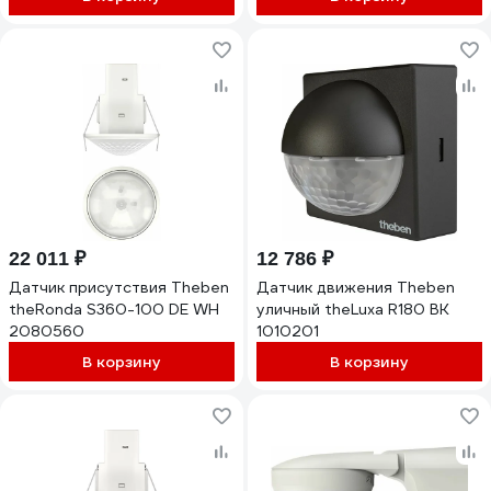
22 011 ₽
12 786 ₽
Датчик присутствия Theben
Датчик движения Theben
theRonda S360-100 DE WH
уличный theLuxa R180 BK
2080560
1010201
В корзину
В корзину