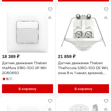
18 389 ₽
21 859 ₽
Датчик движения Theben
Датчик движения Theben
theMura S180-100 UP WH
ThePiccola S360-100 DE WH,
2060650
зона 8 м, 1 канал, врезной,
IP44 сенсор, IP20 блок
5
(3)
питания, белый 1060200
В корзину
В корзину