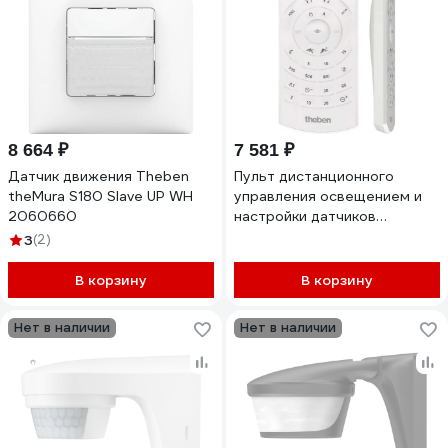
8 664 ₽
7 581 ₽
Датчик движения Theben
Пульт дистанционного
theMura S180 Slave UP WH
управления освещением и
2060660
настройки датчиков
движения/присутствия
3
(2)
Theben TheSenda P
9070910
В корзину
В корзину
Нет в наличии
Нет в наличии