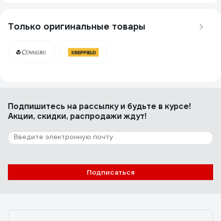
Отличный подвес
Только оригинальные товары
4 отзыва
Отзыв о ESSE CHO 543 CC
Марина .
27.10.2022
Подпишитесь
на рассылку
и будьте в курсе!
Красиво выполнен, надежная конструкция
Акции, скидки, распродажи ждут!
Подписаться