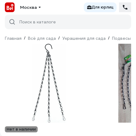
Москва
Для юрлиц
Поиск в каталоге
Главная
/
Всё для сада
/
Украшения для сада
/
Подвесы д
Нет в наличии