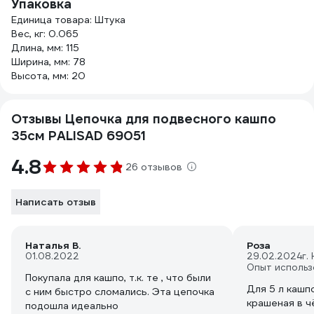
Упаковка
Единица товара: Штука
Вес, кг: 0.065
Длина, мм: 115
Ширина, мм: 78
Высота, мм: 20
Отзывы Цепочка для подвесного кашпо
35см PALISAD 69051
4.8
26 отзывов
Написать отзыв
Наталья В.
Роза
01.08.2022
29.02.2024
г.
Опыт использ
Покупала для кашпо, т.к. те , что были
Для 5 л кашп
с ним быстро сломались. Эта цепочка
крашеная в ч
подошла идеально