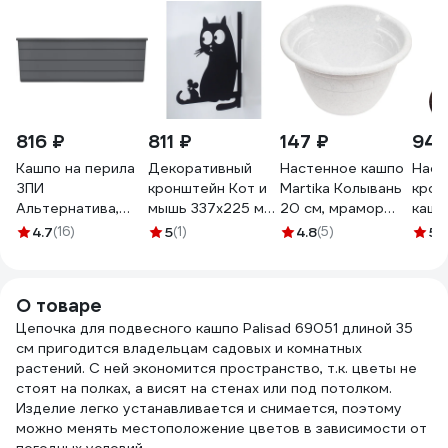
816 ₽
811 ₽
147 ₽
947
Кашпо на перила
Декоративный
Настенное кашпо
Наст
ЗПИ
кронштейн Кот и
Martika Колывань
крон
Альтернатива,
мышь 337х225 мм
20 см, мрамор
кашп
большое,
сталь 1,5 мм
С112М
АГРО
4.7
(16)
5
(1)
4.8
(5)
5
(
585×280×200 мм,
черный ООО СКП
графитовый
КК-011Ч
М9039
О товаре
Цепочка для подвесного кашпо Palisad 69051 длиной 35
см пригодится владельцам садовых и комнатных
растений. С ней экономится пространство, т.к. цветы не
стоят на полках, а висят на стенах или под потолком.
Изделие легко устанавливается и снимается, поэтому
можно менять местоположение цветов в зависимости от