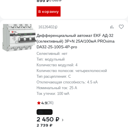
899 ₽
1 046 ₽
В корзину
16126402
Дифференциальный автомат EKF АД-32
(селективный) 3P+N 25А/100мА PROxima
DA32-25-100S-4P-pro
Селективный:
нет
Тип:
модульный
Количество модулей:
4
Количество полюсов:
четырехполюсной
Тип расцепления:
C
Отключающая способность:
4.5 кА
Номинальный ток:
25 А
Ток утечки:
100 мА
4.9
(36)
-11%
2 450 ₽
2 739 ₽