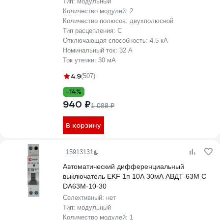
Тип:
модульный
Количество модулей:
2
Количество полюсов:
двухполюсной
Тип расцепления:
C
Отключающая способность:
4.5 кА
Номинальный ток:
32 А
Ток утечки:
30 мА
4.9
(507)
-14%
940 ₽
1 088 ₽
В корзину
15913131
Автоматический дифференциальный
выключатель EKF 1п 10А 30мА АВДТ-63М С
DA63M-10-30
Селективный:
нет
Тип:
модульный
Количество модулей:
1