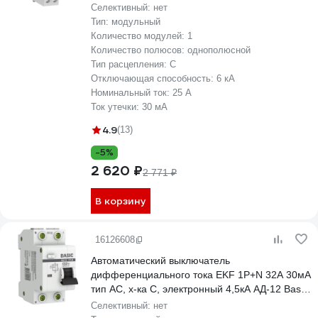
D636EA25C30
Селективный:
нет
Тип:
модульный
Количество модулей:
1
Количество полюсов:
однополюсной
Тип расцепления:
C
Отключающая способность:
6 кА
Номинальный ток:
25 А
Ток утечки:
30 мА
4.9
(13)
-5%
2 620 ₽
2 771 ₽
В корзину
16126608
Автоматический выключатель
дифференциального тока EKF 1P+N 32А 30мА
тип АС, х-ка C, электронный 4,5кА АД-12 Basic
DA12-32-30-bas
Селективный:
нет