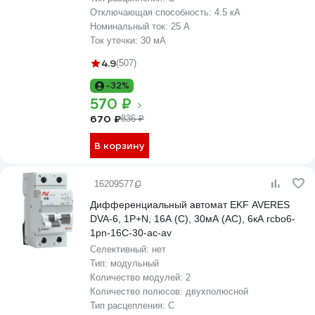
Отключающая способность:
4.5 кА
Номинальный ток:
25 А
Ток утечки:
30 мА
4.9
(507)
-32%
570 ₽
670 ₽
836 ₽
В корзину
16209577
Дифференциальный автомат EKF AVERES
DVA-6, 1P+N, 16А (С), 30мА (АС), 6кА rcbo6-
1pn-16C-30-ac-av
Селективный:
нет
Тип:
модульный
Количество модулей:
2
Количество полюсов:
двухполюсной
Тип расцепления:
C