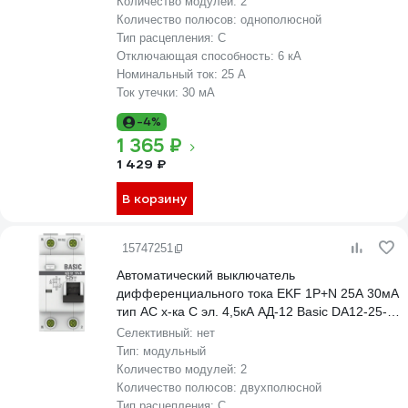
Количество модулей:
2
Количество полюсов:
однополюсной
Тип расцепления:
C
Отключающая способность:
6 кА
Номинальный ток:
25 А
Ток утечки:
30 мА
-4%
1 365 ₽
1 429 ₽
В корзину
15747251
Автоматический выключатель
дифференциального тока EKF 1P+N 25А 30мА
тип АС х-ка C эл. 4,5кА АД-12 Basic DA12-25-
30-bas
Селективный:
нет
Тип:
модульный
Количество модулей:
2
Количество полюсов:
двухполюсной
Тип расцепления:
C