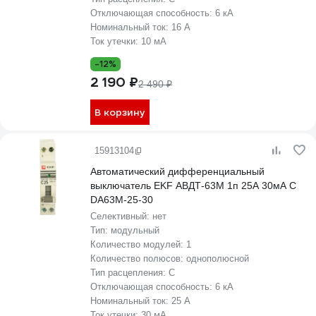
Отключающая способность:
6 кА
Номинальный ток:
16 А
Ток утечки:
10 мА
-12%
2 190 ₽
2 490 ₽
В корзину
15913104
Автоматический дифференциальный
выключатель EKF АВДТ-63М 1п 25А 30мА С
DA63M-25-30
Селективный:
нет
Тип:
модульный
Количество модулей:
1
Количество полюсов:
однополюсной
Тип расцепления:
C
Отключающая способность:
6 кА
Номинальный ток:
25 А
Ток утечки:
30 мА