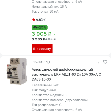
Отключающая способность:
6 кА
Номинальный ток:
16 А
Ток утечки:
30 мА
4.8
(57)
-20%
3 905 ₽
3 985 ₽
4 860 ₽
В корзину
15913187
Автоматический дифференциальный
выключатель EKF АВДТ-63 2п 10А 30мА С
DA63-10-30
Селективный:
нет
Тип:
модульный
Количество модулей:
2
Количество полюсов:
двухполюсной
Тип расцепления:
C
Отключающая способность:
6 кА