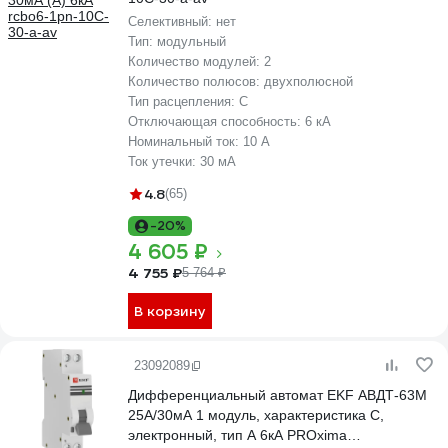
Селективный:
нет
Тип:
модульный
Количество модулей:
2
Количество полюсов:
двухполюсной
Тип расцепления:
C
Отключающая способность:
6 кА
Номинальный ток:
10 А
Ток утечки:
30 мА
4.8
(65)
-20%
4 605 ₽
4 755 ₽
5 764 ₽
В корзину
23092089
Дифференциальный автомат EKF АВДТ-63М
25А/30мА 1 модуль, характеристика C,
электронный, тип A 6кА PROxima