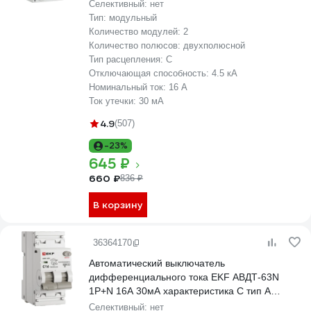
Селективный:
нет
Тип:
модульный
Количество модулей:
2
Количество полюсов:
двухполюсной
Тип расцепления:
C
Отключающая способность:
4.5 кА
Номинальный ток:
16 А
Ток утечки:
30 мА
4.9
(507)
-23%
645 ₽
660 ₽
836 ₽
В корзину
36364170
Автоматический выключатель
дифференциального тока EKF АВДТ-63N
1P+N 16А 30мА характеристика C тип A
электромеханический 6кА PROXIMA
Селективный:
нет