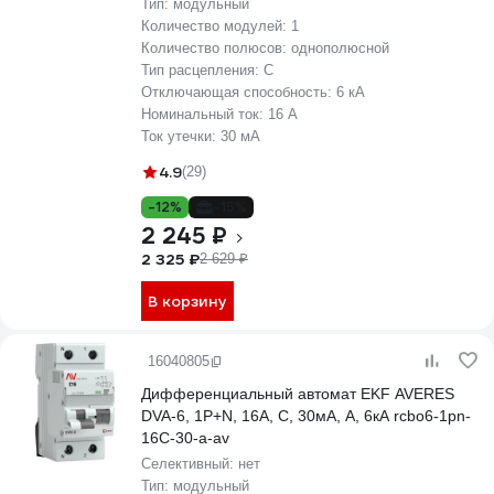
Тип:
модульный
Количество модулей:
1
Количество полюсов:
однополюсной
Тип расцепления:
C
Отключающая способность:
6 кА
Номинальный ток:
16 А
Ток утечки:
30 мА
4.9
(29)
-12%
-15%
2 245 ₽
2 325 ₽
2 629 ₽
В корзину
16040805
Дифференциальный автомат EKF AVERES
DVA-6, 1P+N, 16А, C, 30мА, A, 6кА rcbo6-1pn-
16C-30-a-av
Селективный:
нет
Тип:
модульный