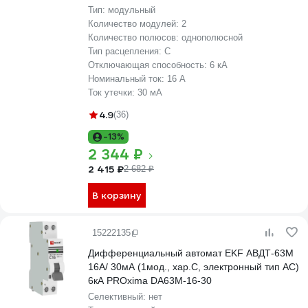
D63N26MA16C30
Тип:
модульный
Количество модулей:
2
Количество полюсов:
однополюсной
Тип расцепления:
C
Отключающая способность:
6 кА
Номинальный ток:
16 А
Ток утечки:
30 мА
4.9
(36)
-13%
2 344 ₽
2 415 ₽
2 682 ₽
В корзину
15222135
Дифференциальный автомат EKF АВДТ-63М
16А/ 30мА (1мод., хар.C, электронный тип AС)
6кА PROxima DA63M-16-30
Селективный:
нет