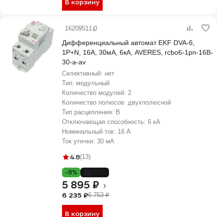
В корзину
16209511
Дифференциальный автомат EKF DVA-6,
1P+N, 16А, 30мА, 6кА, AVERES, rcbo6-1pn-16B-
30-a-av
Селективный:
нет
Тип:
модульный
Количество модулей:
2
Количество полюсов:
двухполюсной
Тип расцепления:
B
Отключающая способность:
6 кА
Номинальный ток:
16 А
Ток утечки:
30 мА
4.8
(13)
-8%
-13%
5 895 ₽
6 235 ₽
6 753 ₽
В корзину