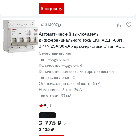
В корзину
41314907
Автоматический выключатель
дифференциального тока EKF АВДТ-63N
3P+N 25А 30мА характеристика C тип AC
электронный 6кА PROXIMA D63N46E25C30
Селективный:
нет
Тип:
модульный
Количество модулей:
4
Количество полюсов:
четырехполюсной
Тип расцепления:
C
Отключающая способность:
6 кА
Номинальный ток:
25 А
Ток утечки:
30 мА
5
(1)
-11%
2 775 ₽
3 135 ₽