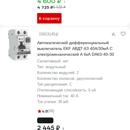
4 600 ₽
4 725 ₽
5 526 ₽
В корзину
15913145
Автоматический дифференциальный
выключатель EKF АВДТ-63 40А/30мА C
электромеханический A 6кА DA63-40-30
Селективный:
нет
Тип:
модульный
Количество модулей:
2
Количество полюсов:
двухполюсной
Тип расцепления:
C
Отключающая способность:
6 кА
Номинальный ток:
40 А
Ток утечки:
30 мА
4.8
(99)
-11%
2 445 ₽