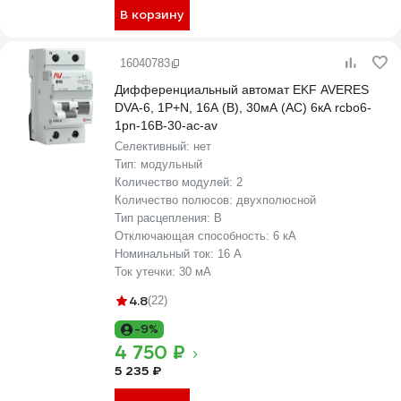
В корзину
16040783
Дифференциальный автомат EKF AVERES
DVA-6, 1P+N, 16А (B), 30мА (AC) 6кА rcbo6-
1pn-16B-30-ac-av
Селективный:
нет
Тип:
модульный
Количество модулей:
2
Количество полюсов:
двухполюсной
Тип расцепления:
B
Отключающая способность:
6 кА
Номинальный ток:
16 А
Ток утечки:
30 мА
4.8
(22)
-9%
4 750 ₽
5 235 ₽