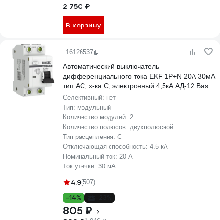
2 750 ₽
В корзину
16126537
Автоматический выключатель
дифференциального тока EKF 1P+N 20А 30мА
тип АС, х-ка C, электронный 4,5кА АД-12 Basic
DA12-20-30-bas
Селективный:
нет
Тип:
модульный
Количество модулей:
2
Количество полюсов:
двухполюсной
Тип расцепления:
C
Отключающая способность:
4.5 кА
Номинальный ток:
20 А
Ток утечки:
30 мА
4.9
(507)
-14%
-23%
805 ₽