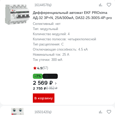
16144578
Дифференциальный автомат EKF PROxima
АД-32 3P+N, 25А/300мА, DA32-25-300S-4P-pro
Селективный:
нет
Тип:
модульный
Количество модулей:
4
Количество полюсов:
четырехполюсной
Тип расцепления:
C
Отключающая способность:
4.5 кА
Номинальный ток:
25 А
Ток утечки:
300 мА
4.9
(57)
-7%
-13%
2 569 ₽
2 755 ₽
2 952 ₽
В корзину
16501420