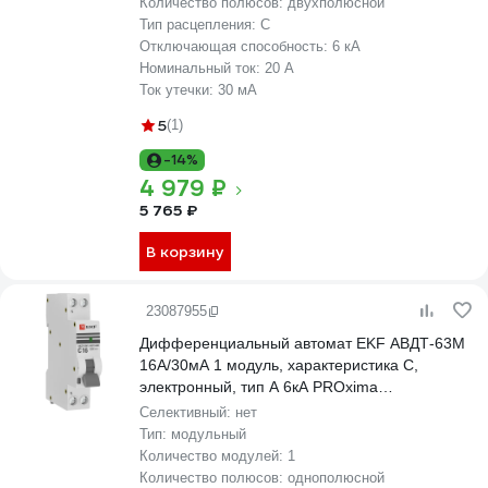
Количество полюсов:
двухполюсной
Тип расцепления:
C
Отключающая способность:
6 кА
Номинальный ток:
20 А
Ток утечки:
30 мА
5
(1)
-14%
4 979 ₽
5 765 ₽
В корзину
23087955
Дифференциальный автомат EKF АВДТ-63М
16А/30мА 1 модуль, характеристика C,
электронный, тип A 6кА PROxima
D636EA16C30
Селективный:
нет
Тип:
модульный
Количество модулей:
1
Количество полюсов:
однополюсной