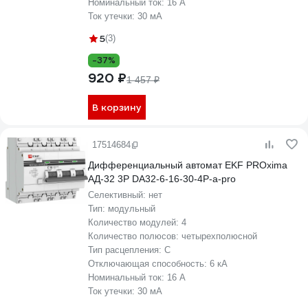
Номинальный ток:
16 А
Ток утечки:
30 мА
5
(3)
-37%
920 ₽
1 457 ₽
В корзину
17514684
Дифференциальный автомат EKF PROxima
АД-32 3P DA32-6-16-30-4P-a-pro
Селективный:
нет
Тип:
модульный
Количество модулей:
4
Количество полюсов:
четырехполюсной
Тип расцепления:
C
Отключающая способность:
6 кА
Номинальный ток:
16 А
Ток утечки:
30 мА