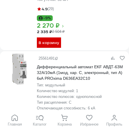
4.9
(29)
-9%
2 270 ₽
2 335 ₽
2 504 ₽
В корзину
25561491
Дифференциальный автомат EKF АВДТ-63М
32А/10мА (1мод, хар. C, электронный, тип A)
6кА PROxima D636EA32C10
Тип:
модульный
Количество модулей:
1
Количество полюсов:
однополюсной
Тип расцепления:
C
Отключающая способность:
6 кА
Номинальный ток:
32 А
Ток утечки:
10 мА
Главная
Каталог
Корзина
Избранное
Профиль
(5)