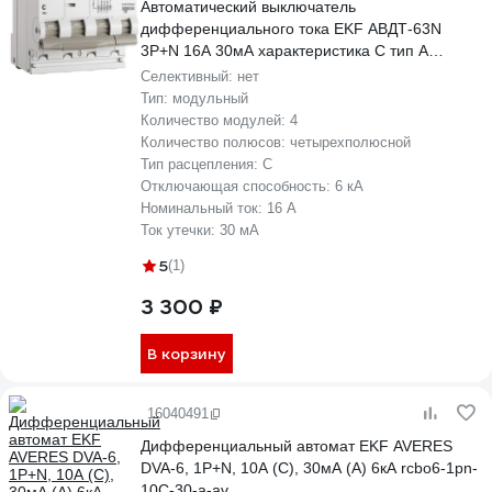
Автоматический выключатель
дифференциального тока EKF АВДТ-63N
3P+N 16А 30мА характеристика C тип A
электронный 6кА PROXIMA D63N46EA16C30
Селективный:
нет
Тип:
модульный
Количество модулей:
4
Количество полюсов:
четырехполюсной
Тип расцепления:
C
Отключающая способность:
6 кА
Номинальный ток:
16 А
Ток утечки:
30 мА
5
(1)
3 300 ₽
В корзину
16040491
Дифференциальный автомат EKF AVERES
DVA-6, 1P+N, 10А (C), 30мА (A) 6кА rcbo6-1pn-
10C-30-a-av