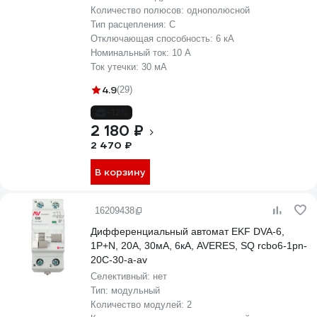
Количество полюсов:
однополюсной
Тип расцепления:
C
Отключающая способность:
6 кА
Номинальный ток:
10 А
Ток утечки:
30 мА
4.9
(29)
-12%
2 180 ₽
2 470 ₽
В корзину
16209438
Дифференциальный автомат EKF DVA-6,
1P+N, 20А, 30мА, 6кА, AVERES, SQ rcbo6-1pn-
20C-30-a-av
Селективный:
нет
Тип:
модульный
Количество модулей:
2