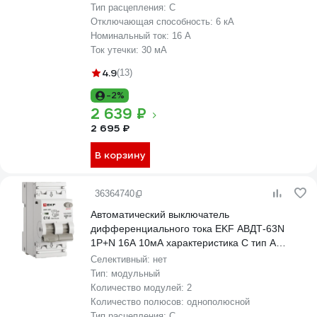
Тип расцепления:
C
Отключающая способность:
6 кА
Номинальный ток:
16 А
Ток утечки:
30 мА
4.9
(13)
-2%
2 639 ₽
2 695 ₽
В корзину
36364740
Автоматический выключатель
дифференциального тока EKF АВДТ-63N
1P+N 16А 10мА характеристика С тип A
электронный 6кА PROXIMA D63N26EA16C10
Селективный:
нет
Тип:
модульный
Количество модулей:
2
Количество полюсов:
однополюсной
Тип расцепления:
C