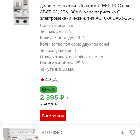
Дифференциальный автомат EKF PROxima
АВДТ-63, 25А, 30мА, характеристика C,
электромеханический, тип AC, 6кА DA63-25-
30-AC
Селективный:
нет
Тип:
модульный
Количество модулей:
2
Количество полюсов:
двухполюсной
Тип расцепления:
C
Отключающая способность:
6 кА
Номинальный ток:
25 А
Ток утечки:
30 мА
4.7
(15)
-3%
2 395 ₽
2 465 ₽
В корзину
41314685