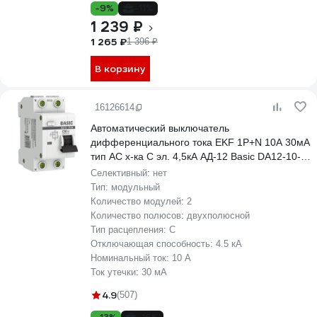
-9%
-11%
1 239 ₽
1 265 ₽
1 396 ₽
В корзину
16126614
Автоматический выключатель
дифференциального тока EKF 1P+N 10А 30мА
тип АС х-ка C эл. 4,5кА АД-12 Basic DA12-10-
30-bas
Селективный:
нет
Тип:
модульный
Количество модулей:
2
Количество полюсов:
двухполюсной
Тип расцепления:
C
Отключающая способность:
4.5 кА
Номинальный ток:
10 А
Ток утечки:
30 мА
4.9
(507)