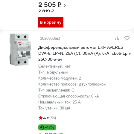
2 505 ₽
2 819 ₽
В корзину
16209586
Дифференциальный автомат EKF AVERES
DVA-6, 1P+N, 25А (С), 30мА (А), 6кА rcbo6-1pn-
25C-30-a-av
Селективный:
нет
Тип:
модульный
Количество модулей:
2
Количество полюсов:
двухполюсной
Тип расцепления:
C
Отключающая способность:
6 кА
Номинальный ток:
25 А
Ток утечки:
30 мА
4.8
(65)
-17%