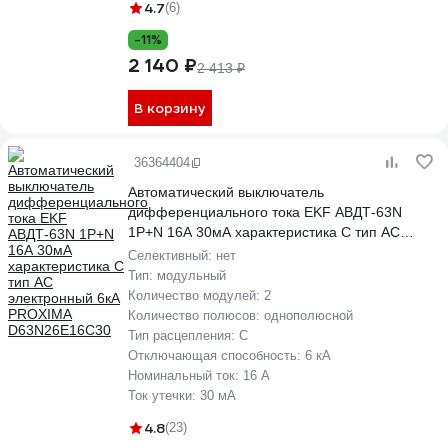
4.7
(6)
-11%
2 140 ₽
2 413 ₽
В корзину
36364404
Автоматический выключатель
дифференциального тока EKF АВДТ-63N
1P+N 16А 30мА характеристика C тип AC
электронный 6кА PROXIMA D63N26E16C30
Селективный:
нет
Тип:
модульный
Количество модулей:
2
Количество полюсов:
однополюсной
Тип расцепления:
C
Отключающая способность:
6 кА
Номинальный ток:
16 А
Ток утечки:
30 мА
4.8
(23)