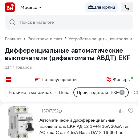
Москва
Для юрлиц
Поиск в каталоге
Главная
/
Электрика и свет
/
Устройства защиты, контроля и у
Дифференциальные автоматические
выключатели (дифавтоматы АВДТ) EKF
1147 товаров
По популярности
Фильтры
Наличие в магазинах
Цена
Производители: EKF
С
15747252
Автоматический дифференциальный
выключатель EKF АД-12 1P+N 16А 30мА тип
АС х-ка C эл. 4,5кА Basic DA12-16-30-bas