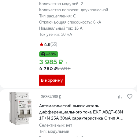
Количество модулей:
2
Количество полюсов:
двухполюсной
Тип расцепления:
C
Отключающая способность:
6 кА
Номинальный ток:
16 А
Ток утечки:
30 мА
4.8
(65)
-33%
3 985 ₽
4 780 ₽
5 904 ₽
В корзину
36364968
Автоматический выключатель
дифференциального тока EKF АВДТ-63N
1P+N 25А 30мА характеристика C тип A
электронный 6кА PROXIMA D63N26EA25C30
Селективный:
нет
Тип:
модульный