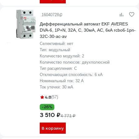
16040728
Дифференциальный автомат EKF AVERES
DVA-6, 1P+N, 32А, C, 30мА, AC, 6кА rcbo6-1pn-
32C-30-ac-av
Селективный:
нет
Тип:
модульный
Количество модулей:
2
Количество полюсов:
двухполюсной
Тип расцепления:
C
Отключающая способность:
6 кА
Номинальный ток:
32 А
Ток утечки:
30 мА
4.8
(57)
-26%
3 510 ₽
4 771 ₽
В корзину