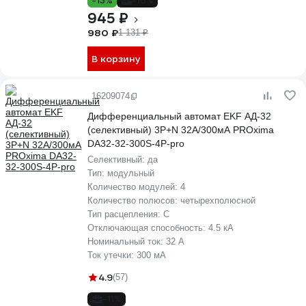
-13%
-16%
945 ₽
980 ₽
1 131 ₽
В корзину
16209074
Дифференциальный автомат EKF АД-32
(селективный) 3P+N 32А/300мА PROxima
DA32-32-300S-4P-pro
Селективный:
да
Тип:
модульный
Количество модулей:
4
Количество полюсов:
четырехполюсной
Тип расцепления:
C
Отключающая способность:
4.5 кА
Номинальный ток:
32 А
Ток утечки:
300 мА
4.9
(57)
-11%