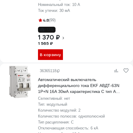
Номинальный ток:
10 А
Ток утечки:
30 мА
4.8
(99)
-12%
1 370 ₽
1 565 ₽
В корзину
36365118
Автоматический выключатель
дифференциального тока EKF АВДТ-63N
1P+N 16А 30мА характеристика C тип A
электронный 6кА PROXIMA D63N26EA16C30
Селективный:
нет
Тип:
модульный
Количество модулей:
2
Количество полюсов:
однополюсной
Тип расцепления:
C
Отключающая способность:
6 кА