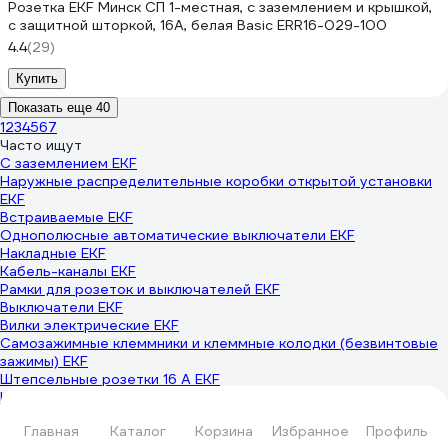
Розетка EKF Минск СП 1-местная, с заземлением и крышкой,
с защитной шторкой, 16А, белая Basic ERR16-029-100
4.4
(29)
Купить
Показать еще 40
1
2
3
4
5
6
7
Часто ищут
С заземлением EKF
Наружные распределительные коробки открытой установки
EKF
Встраиваемые EKF
Однополюсные автоматические выключатели EKF
Накладные EKF
Кабель-каналы EKF
Рамки для розеток и выключателей EKF
Выключатели EKF
Вилки электрические EKF
Самозажимные клеммники и клеммные колодки (безвинтовые
зажимы) EKF
Штепсельные розетки 16 А EKF
Штепсельные розетки с крышкой EKF
Штепсельные розетки IP44 EKF
Главная
Каталог
Корзина
Избранное
Профиль
Штепсельные розетки IP20 EKF