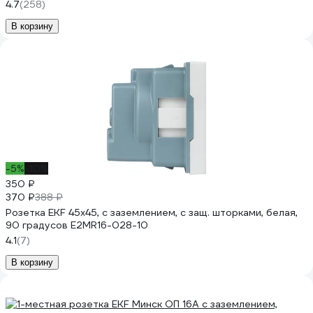
4.7
(258)
В корзину
-5%
-10%
350 ₽
370 ₽
388 ₽
Розетка EKF 45х45, с заземлением, с защ. шторками, белая,
90 градусов E2MR16-028-10
4.1
(7)
В корзину