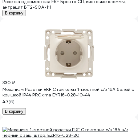
Розетка одноместная EKF Бронто СП, винтовые клеммы,
антрацит BT2-SOA-111
В корзину
330 ₽
Механизм Розетки EKF Стокгольм 1-местной с/з 16А белый с
крышкой IP44 PROxima EYR16-028-10-44
4.7
(6)
В корзину