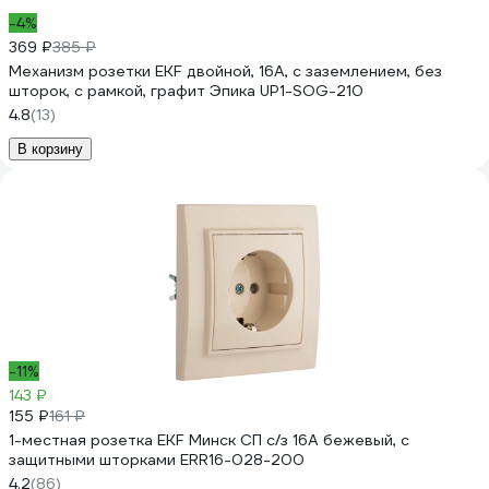
-4%
369 ₽
385 ₽
Механизм розетки EKF двойной, 16А, с заземлением, без
шторок, с рамкой, графит Эпика UP1-SOG-210
4.8
(13)
В корзину
-11%
143 ₽
155 ₽
161 ₽
1-местная розетка EKF Минск СП с/з 16А бежевый, с
защитными шторками ERR16-028-200
4.2
(86)