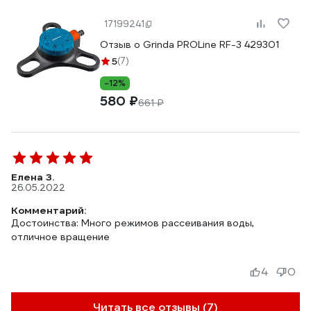
17199241
Отзыв о Grinda PROLine RF-3 429301
5
(7)
-12%
580 ₽
661 ₽
Елена З.
26.05.2022
Комментарий:
Достоинства: Много режимов рассеивания воды,
отличное вращение
4
0
Читать все отзывы (7)