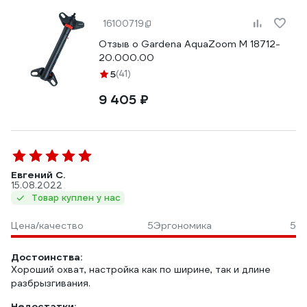
16100719
Отзыв о Gardena AquaZoom M 18712-
20.000.00
5
(41)
9 405 ₽
Евгений С.
15.08.2022
Товар куплен у нас
Цена/качество
5
Эргономика
5
Достоинства:
Хороший охват, настройка как по ширине, так и длине
разбрызгивания.
Недостатки: