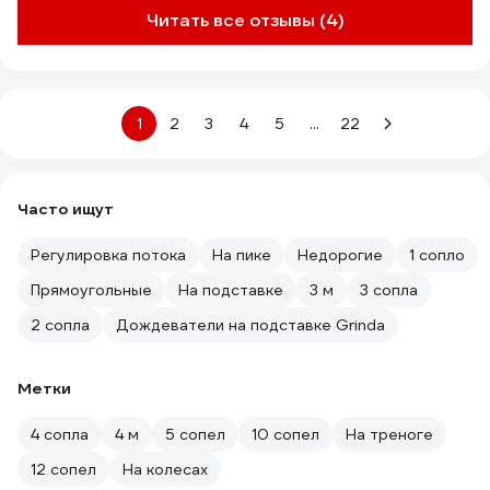
Читать все отзывы (4)
1
2
3
4
5
...
22
Часто ищут
Регулировка потока
На пике
Недорогие
1 сопло
Прямоугольные
На подставке
3 м
3 сопла
2 сопла
Дождеватели на подставке Grinda
Метки
4 сопла
4 м
5 сопел
10 сопел
На треноге
12 сопел
На колесах