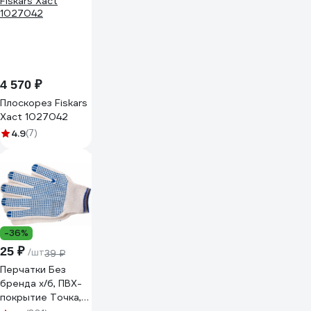
4 570 ₽
Плоскорез Fiskars
Xact 1027042
4.9
(7)
-36%
25 ₽
/шт
39 ₽
Перчатки Без
бренда х/б, ПВХ-
покрытие Точка,