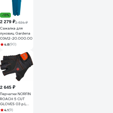
-13%
2 279 ₽
2 634 ₽
Сажалка для
луковиц Gardena
03412-20.000.00
4.8
(90)
2 645 ₽
Перчатки NORFIN
ROACH 5 CUT
GLOVES 03 р.L
703072-03L
4.1
(9)