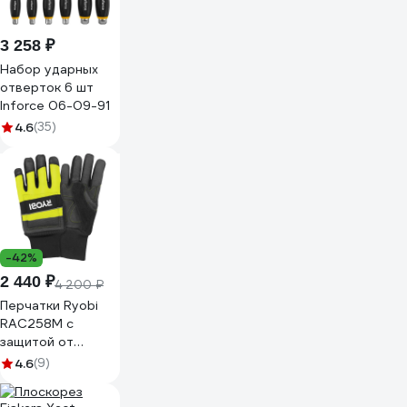
3 258 ₽
Набор ударных
отверток 6 шт
Inforce 06-09-91
4.6
(35)
-42%
2 440 ₽
4 200 ₽
Перчатки Ryobi
RAC258M с
защитой от
пильной цепи
4.6
(9)
5132005710