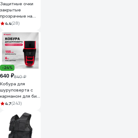
Защитные очки
закрытые
прозрачные на
резинке Gigant
4.4
(28)
GGСR-2
-24%
640 ₽
840 ₽
Кобура для
шуруповерта с
карманом для бит
и сверл MATRIX
4.7
(243)
90243