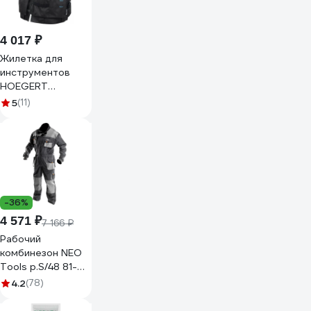
4 017 ₽
Жилетка для
инструментов
HOEGERT
TECHNIK HELWIG
5
(11)
HT5K930
-36%
4 571 ₽
7 166 ₽
Рабочий
комбинезон NEO
Tools p.S/48 81-
250-S
4.2
(78)