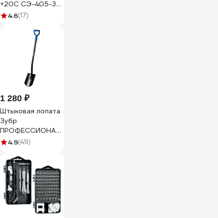
+20C СЭ-405-3-
42/43
4.6
(17)
4630086587629
1 280 ₽
Штыковая лопата
Зубр
ПРОФЕССИОНАЛ
стальной
4.9
(49)
изогнутый
черенок с
рукояткой 39555