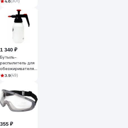
10 класс, стикер
4.6
(301)
67702
1 340 ₽
Бутыль-
распылитель для
обезжиривателя и
антисиликона
3.9
(49)
Русский Мастер 1
л РМ-381935
355 ₽