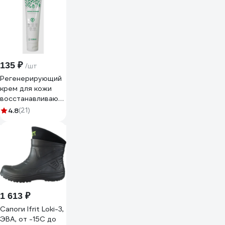
135 ₽
/шт
Регенерирующий
крем для кожи
восстанавливающего
действия Алфавит
4.8
(21)
Защиты 100 мл
255
1 613 ₽
Сапоги Ifrit Loki-3,
ЭВА, от -15C до