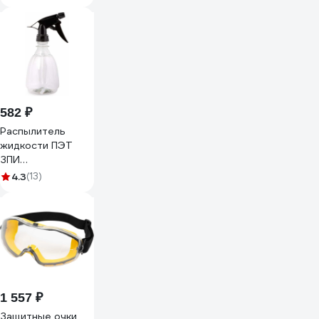
582 ₽
Распылитель
жидкости ПЭТ
ЗПИ
«Альтернатива»
4.3
(13)
Пшик 0.35 л
М8253
1 557 ₽
Защитные очки