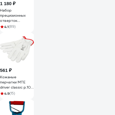
1 180 ₽
Набор
прецизионных
отверток
vertextools 115
4.1
(89)
предметов 0033-
115
561 ₽
Кожаные
перчатки MTE
driver classic р.10
2350000410
4.9
(15)