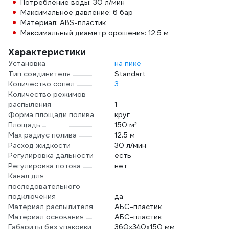
Потребление воды: 30 л/мин
Максимальное давление: 6 бар
Материал: ABS-пластик
Максимальный диаметр орошения: 12.5 м
Характеристики
Установка
на пике
Тип соединителя
Standart
Количество сопел
3
Количество режимов
распыления
1
Форма площади полива
круг
Площадь
150 м²
Max радиус полива
12.5 м
Расход жидкости
30 л/мин
Регулировка дальности
есть
Регулировка потока
нет
Канал для
последовательного
подключения
да
Материал распылителя
АБС-пластик
Материал основания
АБС-пластик
Габариты без упаковки
360х340х150 мм