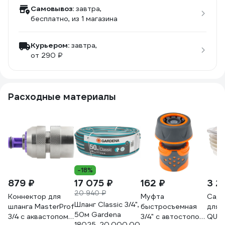
Самовывоз:
завтра,
бесплатно
, из 1 магазина
Курьером:
завтра,
от 290 ₽
Расходные материалы
-18%
879 ₽
17 075 ₽
162 ₽
3 2
20 940 ₽
Коннектор для
Муфта
Садо
Шланг Classic 3/4",
шланга MasterProf
быстросъемная
для 
50м Gardena
3/4 с аквастопом
3/4" с автостопом
QUA
18025-20.000.00