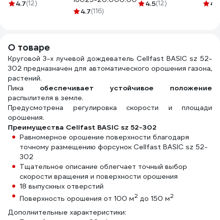
соединитель
STARTUL ST6016-
ELEM
4.7
(12)
4.5
(12)
4.
латунь
4.7
(116)
4-3/4
Crist
ДС.070679.ИМ
м) 2
О товаре
Круговой 3-х лучевой дождеватель Cellfast BASIC sz 52-
302 предназначен для автоматического орошения газона,
растений.
Пика
обеспечивает устойчивое положение
распылителя в земле.
Предусмотрена регулировка скорости и площади
орошения.
Преимущества Cellfast BASIC sz 52-302
Равномерное орошение поверхности благодаря
точному размещению форсунок Cellfast BASIC sz 52-
302
Тщательное описание облегчает точный выбор
скорости вращения и поверхности орошения
18 выпускных отверстий
2
2
Поверхность орошения от 100 м
до 150 м
Дополнительные характеристики: