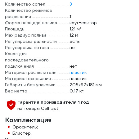
Количество сопел
3
Количество режимов
распыления
1
Форма площади полива
круг+сектор
Площадь
121 м²
Max радиус полива
12 м
Регулировка дальности
есть
Регулировка потока
нет
Канал для
последовательного
подключения
нет
Материал распылителя
пластик
Материал основания
пластик
Габариты без упаковки
205х97х181 мм
Вес нетто
0.17 кг
Гарантия производителя 1 год
на товары Cellfast
Комплектация
Ороситель;
Блистер.