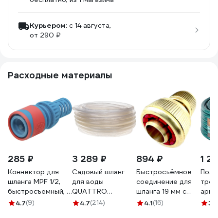
Курьером:
c 14 августа,
от 290 ₽
Расходные материалы
285 ₽
3 289 ₽
894 ₽
1 2
Коннектор для
Садовый шланг
Быстросъёмное
Поли
шланга MPF 1/2,
для воды
соединение для
трёх
быстросъемный, с
QUATTRO
шланга 19 мм с
арми
аквастопом, ABS
ELEMENTI
аквастопом
шланг
4.7
(9)
4.7
(214)
4.1
(16)
3.
пластик/резина
Cristallino (3/4", 25
Профитт
25 м 