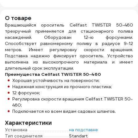
ДС.071277
м) 246-944
0102785-RCS
О товаре
Вращающийся ороситель Cellfast TWISTER 50-460
трехручный применяется для стационарного полива
насаждений. Оборудован 12-ю форсунками.
Способствует равномерному поливу в радиусе 9-12
метров. Имеет регулировку скорости вращения.
Подставка надежно фиксирует ороситель. Устройство
выполнена из высокопрочного материала и имеет
длительный срок эксплуатации.
Преимущества Cellfast TWISTER 50-460
Хорошая устойчивость на поверхности;
Надежная конструкция из прочного пластика;
12 форсунок;
Регулировка скорости вращения Cellfast TWISTER 50-
460;
Подключается ко всем видам садовых шлангов.
Характеристики
Установка
на подставке
Тип соединителя
Standart