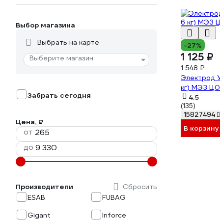
Выбор магазина
Выбрать на карте
-27%
1 125 ₽
Выберите магазин
1 548 ₽
Электрод У
кг) МЭЗ Ц
Забрать сегодня
4.5
(135)
15827494
Цена, ₽
В корзину
от
до
Производители
Сбросить
ESAB
FUBAG
Gigant
Inforce