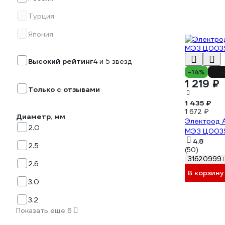
Турция
Япония
Высокий рейтинг
4 и 5 звезд
-14%
-
1 219 ₽
Только с отзывами
1 435 ₽
1 672 ₽
Диаметр, мм
Электрод А
2.0
МЭЗ Ц003
4.8
2.5
(50)
31620999
2.6
В корзину
3.0
3.2
Показать еще 6