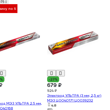
975
зину по 5
5%
-27%
₽
679 ₽
924 ₽
Электрод УЛЬТРА (3 мм; 2,5 кг)
МЭЗ Ц0040171 Ц0039232
род МЭЗ УЛЬТРА 2.5 мм,
4.8
0040168
(61)