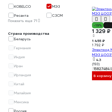
KOBELCO
МЭЗ
Ресанта
СЗСМ
Показать еще 71
-19%
-
1 329 ₽
Страна производства
Беларусь
1 455 ₽
1 792 ₽
Германия
Электрод МР
МЭЗ Ц003
Индия
4.3
(193)
Иран
15827484
Ирландия
В корзину
Китай
Малайзия
Мексика
Россия