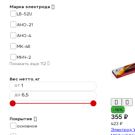
Марка электрода
LB-52U
АНО-21
АНО-4
МК-46
МНЧ-2
Показать еще 112
Вес нетто, кг
от
до
-16%
355 ₽
Покрытие
423 ₽
основное
Электрод У