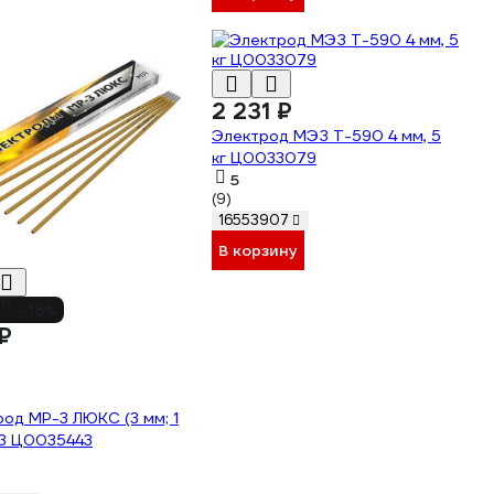
2 231 ₽
Электрод МЭЗ Т-590 4 мм, 5
кг Ц0033079
5
(9)
16553907
В корзину
-18%
₽
од МР-3 ЛЮКС (3 мм; 1
ЭЗ Ц0035443