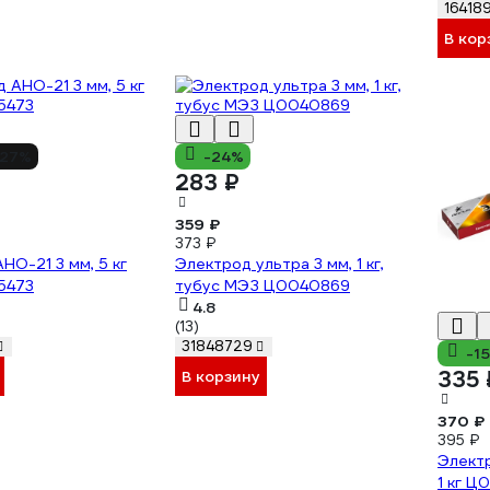
16418
В кор
27%
-24%
283 ₽
359 ₽
373 ₽
НО-21 3 мм, 5 кг
Электрод ультра 3 мм, 1 кг,
5473
тубус МЭЗ Ц0040869
4.8
(13)
31848729
-1
335 
В корзину
370 ₽
395 ₽
Элект
1 кг Ц