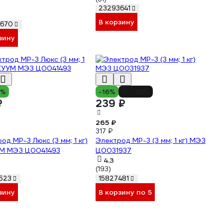
23293641
В корзину
8670
зину
2%
-16%
-25%
₽
239 ₽
265 ₽
317 ₽
од МР-3 Люкс (3 мм; 1 кг)
Электрод МР-3 (3 мм; 1 кг) МЭЗ
М МЭЗ Ц0041493
Ц0031937
4.3
(193)
523
15827481
зину
В корзину по 5