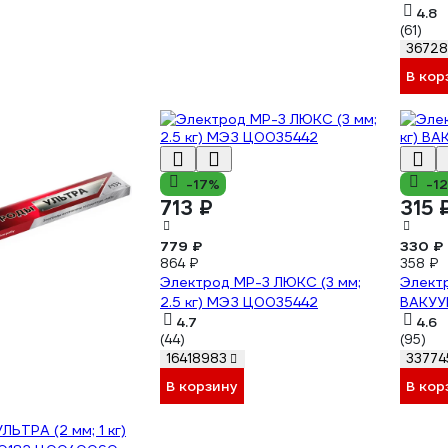
4.8
(61)
3672
В кор
-17%
-1
713 ₽
315 
779 ₽
330 ₽
864 ₽
358 ₽
Электрод МР-3 ЛЮКС (3 мм;
Электр
2.5 кг) МЭЗ Ц0035442
ВАКУУ
4.7
4.6
(44)
(95)
16418983
33774
В корзину
В кор
ЛЬТРА (2 мм; 1 кг)