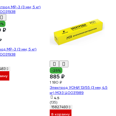
2%
0 ₽
₽
од МР-3 (3 мм; 5 кг)
0031938
483
-25%
885 ₽
зину
1 180 ₽
Электрод УОНИ 13/55 (3 мм; 4.5
кг) МЭЗ Ц0031989
4.5
(135)
15827493
В корзину