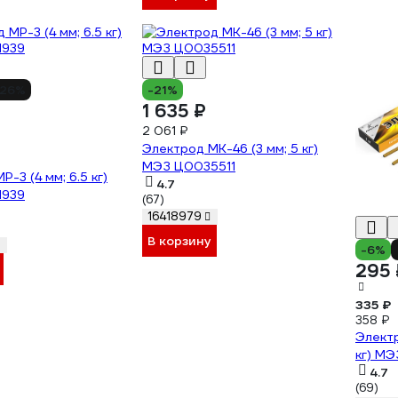
26%
-21%
1 635 ₽
2 061 ₽
Электрод МК-46 (3 мм; 5 кг)
МЭЗ Ц0035511
-3 (4 мм; 6.5 кг)
4.7
1939
(67)
16418979
В корзину
-6%
295 
335 ₽
358 ₽
Электр
кг) М
4.7
(69)