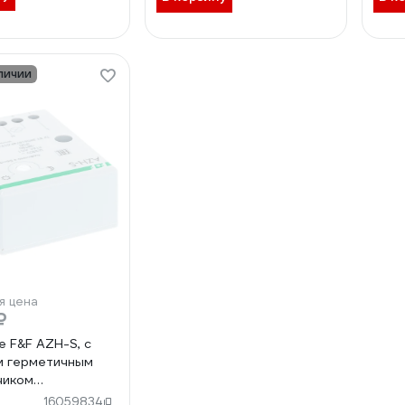
личии
я цена
₽
 F&F AZH-S, с
м герметичным
чиком
.007
16059834