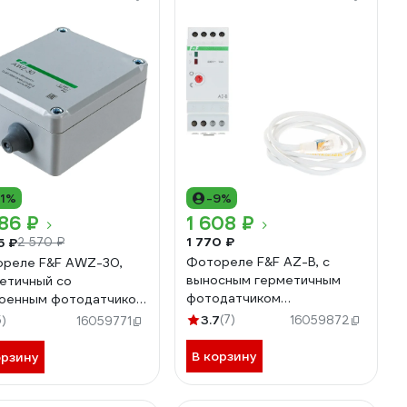
11%
-9%
86 ₽
1 608 ₽
1 770 ₽
5 ₽
2 570 ₽
Фотореле F&F AZ-B, с
реле F&F AWZ-30,
выносным герметичным
етичный со
фотодатчиком
оенным фотодатчиком
EA01.001.009
утренним
3.7
(7)
5)
16059872
16059771
лючением
.001.004
В корзину
орзину