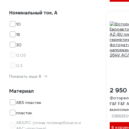
Номинальный ток, А
10
16
30
0.05
0.3
Показать еще 8
2 950
Материал
Фоторел
ABS пластик
F&F F&F 
выносны
пластик
фотодатч
3386350
напряжен
ABS/PC (сплав поликарбоната и
264V AC/
В корзи
АБС-пластика)