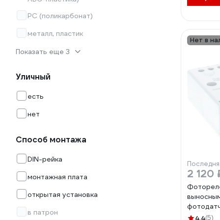
PC (поликарбонат)
металл, пластик
Нет в на
Показать еще 3
Уличный
есть
нет
Способ монтажа
DIN-рейка
Последня
2 120 
монтажная плата
Фотореле
открытая установка
выносны
фотодат
в патрон
EA01.001
4.4
(5)