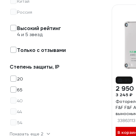
Китай
Россия
Высокий рейтинг
4 и 5 звезд
Только с отзывами
Степень защиты, IP
20
-9%
2 950
65
3 245 ₽
40
Фоторел
F&F F&F 
44
выносны
фотодатч
33863113
54
внутренн
EA01.001
В корзи
Показать еще 2