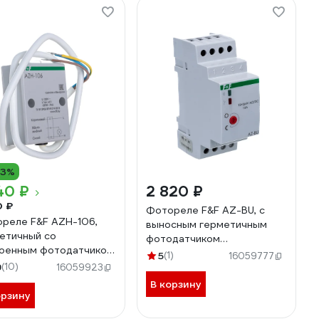
13%
40 ₽
2 820 ₽
0 ₽
Фотореле F&F AZ-BU, с
реле F&F AZH-106,
выносным герметичным
етичный со
фотодатчиком
оенным фотодатчиком
EA01.001.010
5
(1)
16059777
.001.002
9
(10)
16059923
В корзину
орзину