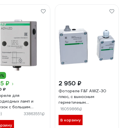
3%
15 ₽
2 950 ₽
0 ₽
Фотореле F&F AWZ-30
реле для
плюс, с выносным
одиодных ламп и
герметичным
узок с большим
фотодатчиком и
16059866
овым током
5)
внутренним подключением
33863551
автоматика F&F AZH-
EA01.001.006
В корзину
со встроенным
орзину