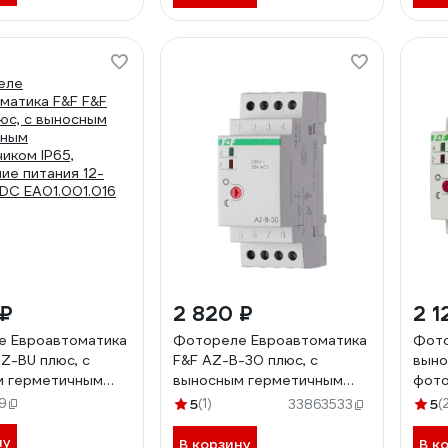
фото
(120
плос
EA01
 ₽
2 820 ₽
2 1
е Евроавтоматика
Фотореле Евроавтоматика
Фото
AZ-BU плюс, с
F&F AZ-B-30 плюс, с
выно
м герметичным
выносным герметичным
фото
иком IP65,
фотодатчиком
9
5
(1)
5
(
33863533
ие питания 12-
EA01.001.015
DC EA01.001.016
ну
В корзину
В к