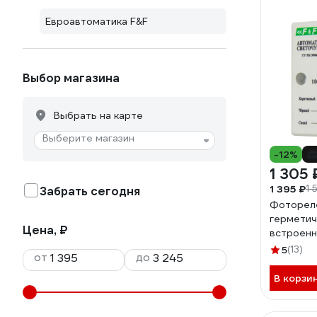
Евроавтоматика F&F
Выбор магазина
Выбрать на карте
Выберите магазин
-12%
1 305 
1 395 ₽
1 
Забрать сегодня
Фотореле
герметич
Цена, ₽
встроен
EA01.001
5
(13)
от
до
В корзи