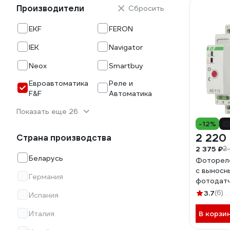
Производители
Сбросить
EKF
FERON
IEK
Navigator
Neox
Smartbuy
Евроавтоматика
Реле и
F&F
Автоматика
Показать еще 26
-12%
2 220
Страна производства
2 375 ₽
2
Беларусь
Фотореле
с выносн
Германия
фотодат
EA01.001
3.7
(6)
Испания
Италия
В корзи