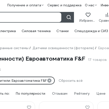
Получение и оплата
Сервис и поддержка
О нас
Инве
Избранное
лектрика
Силовая техника
Станки
Спецодежда и СИЗ
ранные системы
Датчики освещенности (фотореле)
Евроа
/
/
енности) Евроавтоматика F&F
17 товаров
:
ители: Евроавтоматика F&F
Сбросить всё
ь по:
По популярности
Отзывам
Рейтингу
Цене