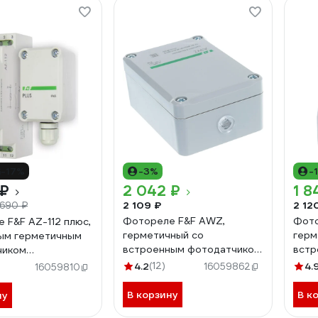
-17%
-3%
-
 ₽
2 042 ₽
1 8
2 109 ₽
2 12
 690 ₽
Фотореле F&F AWZ,
Фото
 F&F AZ-112 плюс,
герметичный со
герм
ым герметичным
встроенным фотодатчиком
встр
чиком
и внутренним
EA01
.014
4.2
(12)
4.
16059862
16059810
подключением
EA01.001.003
В корзину
В к
ну