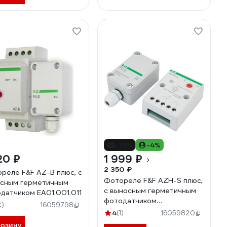
датчиком,
А/20мс), монтаж на
кость, IP65
.001.017
-15%
-4%
20 ₽
1 999 ₽
2 350 ₽
реле F&F AZ-B плюс, с
Фотореле F&F AZH-S плюс,
сным герметичным
с выносным герметичным
датчиком EA01.001.011
фотодатчиком
2)
16059798
EA01.001.008
4
(1)
16059820
орзину