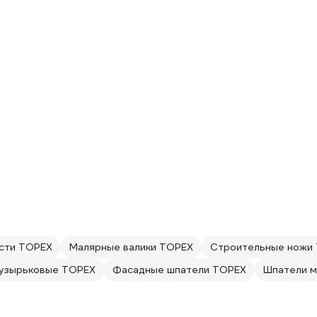
сти TOPEX
Малярные валики TOPEX
Строительные ножи
пузырьковые TOPEX
Фасадные шпатели TOPEX
Шпатели 