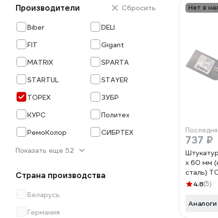
Производители
Сбросить
Нет в на
Biber
DELI
FIT
Gigant
MATRIX
SPARTA
STARTUL
STAYER
TOPEX
ЗУБР
КУРС
Политех
Последня
РемоКолор
СИБРТЕХ
737 ₽
Показать еще 52
Штукатур
x 60 мм 
сталь) T
Страна производства
4.8
(5)
Беларусь
Аналоги
Германия