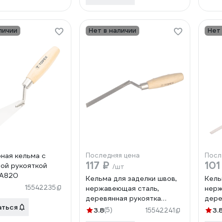
личии
Нет в наличии
Нет
ная кельма с
Последняя цена
Посл
117 ₽
101
ой рукояткой
/шт
3A820
Кельма для заделки швов,
Кель
15542235
нержавеющая сталь,
нерж
деревянная рукоятка
дере
аться
TOPEX 13A576
TOPE
3.8
(5)
3.
15542241