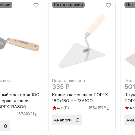
личии
Нет в наличии
Нет
я цена
Последняя цена
Посл
335 ₽
501
ный мастерок 100
Кельма каменщика TOPEX
Штук
(нержавеющая
180x180 мм 13A100
TOPE
OPEX 13A805
4.6
(11)
4.
15541578
15741031
Аналоги
Ана