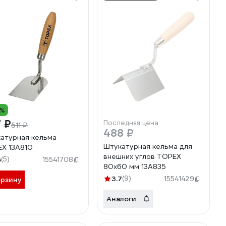
0%
 ₽
Последняя цена
511 ₽
488 ₽
атурная кельма
Штукатурная кельма для
X 13A810
внешних углов TOPEX
6
(5)
15541708
80x60 мм 13A835
3.7
(9)
15541429
орзину
Аналоги