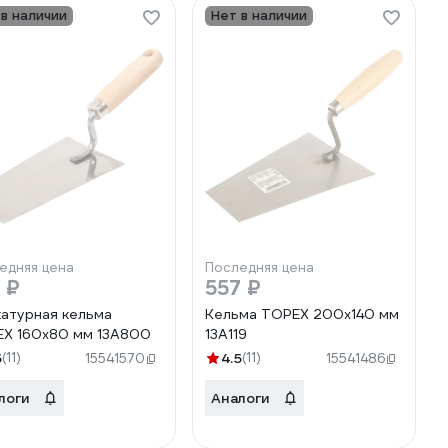
 в наличии
Нет в наличии
едняя цена
Последняя цена
 ₽
557 ₽
атурная кельма
Кельма TOPEX 200x140 мм
X 160x80 мм 13A800
13A119
5
(11)
4.5
(11)
15541570
15541486
логи
Аналоги