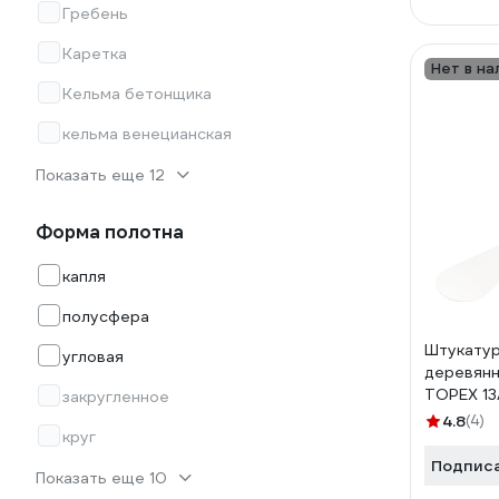
Гребень
Каретка
Нет в на
Кельма бетонщика
кельма венецианская
Показать еще 12
Форма полотна
капля
полусфера
Штукатур
угловая
деревянн
TOPEX 1
закругленное
4.8
(4)
круг
Подпис
Показать еще 10