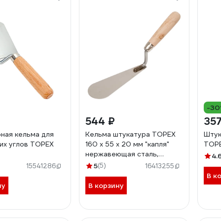
-3
544 ₽
357
ная кельма для
Кельма штукатура TOPEX
Штук
их углов TOPEX
160 x 55 x 20 мм "капля"
TOPE
нержавеющая сталь,
4.
деревянная ручка 13A589
5
(5)
15541286
16413255
В к
ну
В корзину