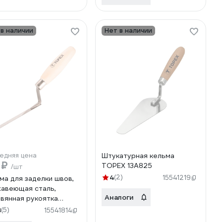
 в наличии
Нет в наличии
едняя цена
Штукатурная кельма
 ₽
TOPEX 13A825
/шт
4
(2)
15541219
ма для заделки швов,
авеющая сталь,
Аналоги
вянная рукоятка
X 13A572
8
(5)
15541814