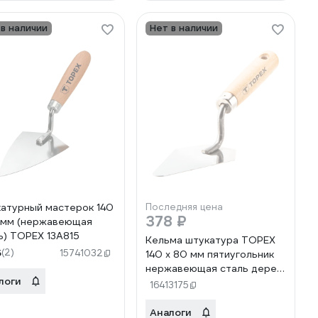
 в наличии
Нет в наличии
атурный мастерок 140
Последняя цена
378 ₽
 мм (нержавеющая
ь) TOPEX 13A815
Кельма штукатура TOPEX
5
(2)
15741032
140 х 80 мм пятиугольник
нержавеющая сталь дерев
логи
ручка 13A587
16413175
Аналоги