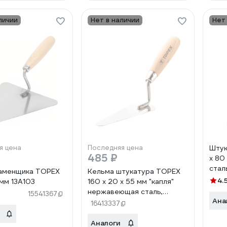
личии
Нет в наличии
Нет
я цена
Последняя цена
Штук
485 ₽
x 80
стал
каменщика TOPEX
Кельма штукатура TOPEX
4.
мм 13A103
160 x 20 x 55 мм "капля"
нержавеющая сталь,
15541367
Ана
деревянная ручка 13A588
16413337
Аналоги