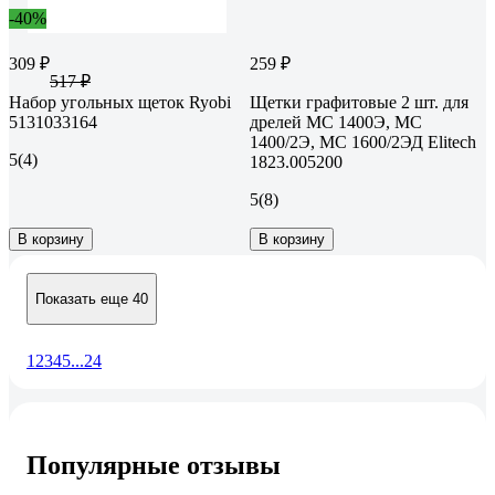
-40%
309 ₽
259 ₽
517 ₽
Набор угольных щеток Ryobi
Щетки графитовые 2 шт. для
5131033164
дрелей МС 1400Э, МС
1400/2Э, МС 1600/2ЭД Elitech
5
(4)
1823.005200
5
(8)
В корзину
В корзину
Показать еще 40
1
2
3
4
5
...
24
Популярные отзывы