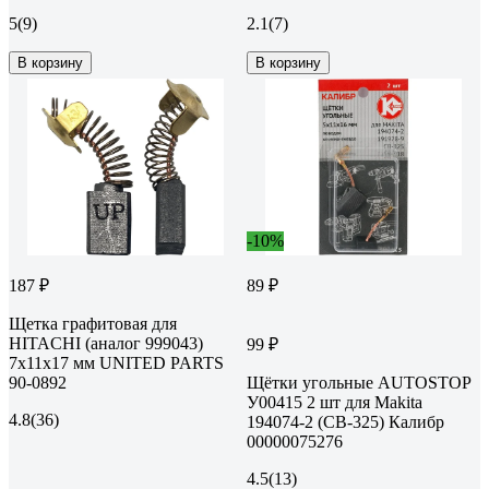
5
(9)
2.1
(7)
В корзину
В корзину
-10%
187 ₽
89 ₽
Щетка графитовая для
HITACHI (аналог 999043)
99 ₽
7x11x17 мм UNITED PARTS
90-0892
Щётки угольные AUTOSTOP
У00415 2 шт для Makita
4.8
(36)
194074-2 (CB-325) Калибр
00000075276
4.5
(13)