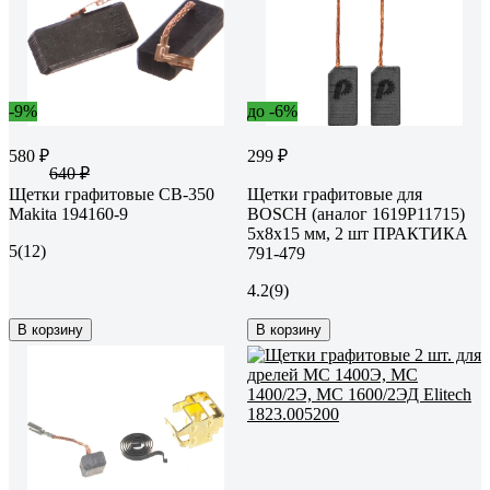
-9%
до -6%
580 ₽
299 ₽
640 ₽
Щетки графитовые CB-350
Щетки графитовые для
Makita 194160-9
BOSCH (аналог 1619P11715)
5x8x15 мм, 2 шт ПРАКТИКА
5
(12)
791-479
4.2
(9)
В корзину
В корзину