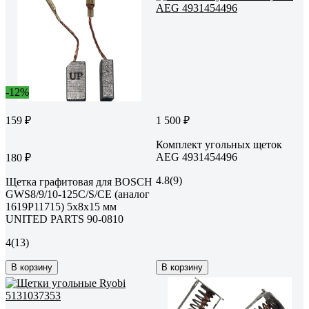
-12%
159 ₽
1 500 ₽
Комплект угольных щеток
AEG 4931454496
180 ₽
4.8
(9)
Щетка графитовая для BOSCH
GWS8/9/10-125C/S/CE (аналог
1619P11715) 5x8х15 мм
UNITED PARTS 90-0810
4
(13)
В корзину
В корзину