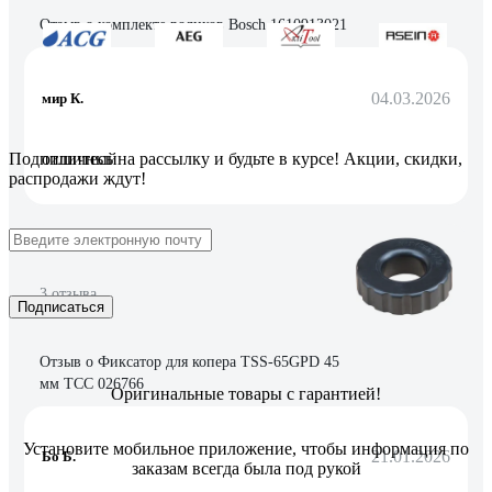
Отзыв о комплекте роликов Bosch 1610913021
04.03.2026
мир К.
отличный
Подпишитесь
на рассылку
и будьте в курсе! Акции, скидки,
распродажи ждут!
3 отзыва
Подписаться
Отзыв о Фиксатор для копера TSS-65GPD 45
мм ТСС 026766
Оригинальные товары с гарантией!
Установите мобильное приложение, чтобы информация по
21.01.2026
Бо Б.
заказам всегда была под рукой