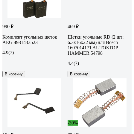
990 ₽
469 ₽
Комплект угольных щеток
Щетки угольные RD (2 шт;
AEG 4931433523
6.3х16х22 мм) для Bosch
1607014171 AUTOSTOP
4.9
(7)
HAMMER 54798
4.4
(7)
В корзину
В корзину
-30%