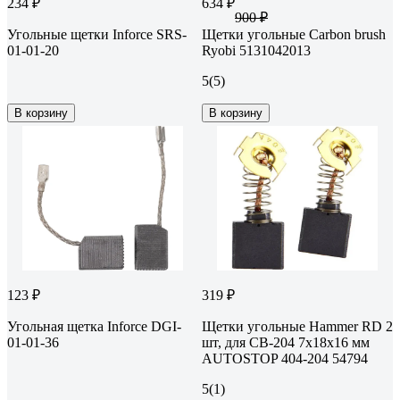
234 ₽
634 ₽
900 ₽
Угольные щетки Inforce SRS-
Щетки угольные Carbon brush
01-01-20
Ryobi 5131042013
5
(5)
В корзину
В корзину
123 ₽
319 ₽
Угольная щетка Inforce DGI-
Щетки угольные Hammer RD 2
01-01-36
шт, для CB-204 7x18x16 мм
AUTOSTOP 404-204 54794
5
(1)