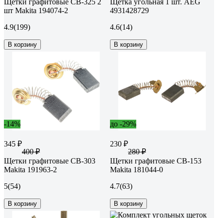
Щетки графитовые CB-325 2
Щетка угольная 1 шт. AEG
шт Makita 194074-2
4931428729
4.9
(199)
4.6
(14)
В корзину
В корзину
-14%
до -29%
345 ₽
230 ₽
400 ₽
280 ₽
Щетки графитовые CB-303
Щетки графитовые CB-153
Makita 191963-2
Makita 181044-0
5
(54)
4.7
(63)
В корзину
В корзину