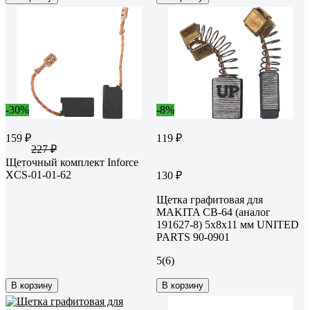
-30%
-8%
159 ₽
119 ₽
227 ₽
Щеточный комплект Inforce
XCS-01-01-62
130 ₽
Щетка графитовая для
MAKITA СВ-64 (аналог
191627-8) 5x8х11 мм UNITED
PARTS 90-0901
5
(6)
В корзину
В корзину