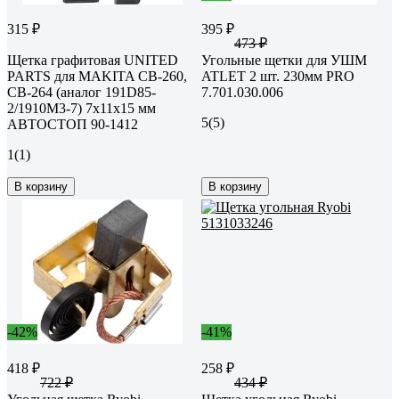
315 ₽
395 ₽
473 ₽
Щетка графитовая UNITED
Угольные щетки для УШМ
PARTS для MAKITA СВ-260,
ATLET 2 шт. 230мм PRO
CB-264 (аналог 191D85-
7.701.030.006
2/1910M3-7) 7х11х15 мм
5
(5)
АВТОСТОП 90-1412
1
(1)
В корзину
В корзину
-42%
-41%
418 ₽
258 ₽
722 ₽
434 ₽