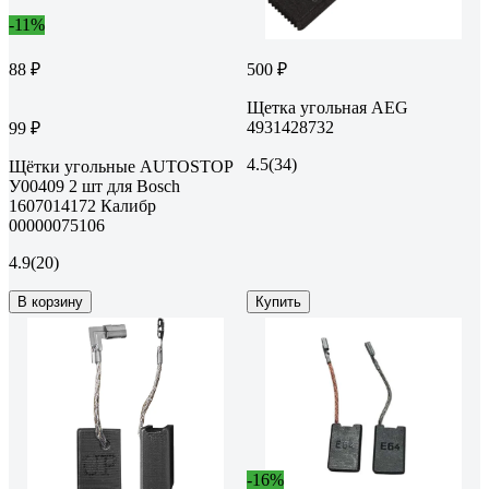
-11%
88 ₽
500 ₽
Щетка угольная AEG
4931428732
99 ₽
4.5
(34)
Щётки угольные AUTOSTOP
У00409 2 шт для Bosch
1607014172 Калибр
00000075106
4.9
(20)
В корзину
Купить
-16%