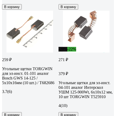
В корзину
В корзину
-28%
-22%
259 ₽
271 ₽
Угольные щетки TORGWIN
для эл-инст. 01-101 аналог
379 ₽
Bosch GWS 14-125 /
5х10х16мм (10 шт.) / T682686
Угольные щетки для эл-инст.
04-101 аналог Интерскол
3.7
(6)
УШМ 125-900Wt, 6х10х12 мм,
10 шт TORGWIN T525910
4
(10)
В корзину
В корзину