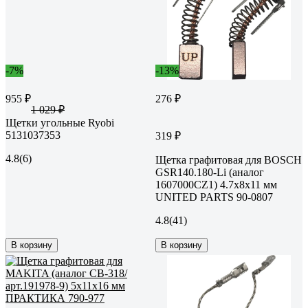
-7%
-13%
955 ₽
276 ₽
1 029 ₽
Щетки угольные Ryobi
5131037353
319 ₽
4.8
(6)
Щетка графитовая для BOSCH
GSR140.180-Li (аналог
1607000CZ1) 4.7x8х11 мм
UNITED PARTS 90-0807
4.8
(41)
В корзину
В корзину