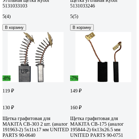
Угольная щетка Ryobi
Щетка угольная Ryobi
5131033103
5131033246
5
(4)
5
(5)
В корзину
В корзину
-8%
-7%
119 ₽
149 ₽
130 ₽
160 ₽
Щетка графитовая для
Щетка графитовая для
MAKITA СВ-303 2 шт. (аналог
MAKITA СВ-175 (аналог
191963-2) 5x11x17 мм UNITED
195844-2) 6x13x26.5 мм
PARTS 90-0640
UNITED PARTS 90-0751