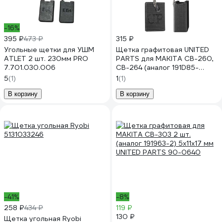
-16%
395 ₽
473 ₽
315 ₽
Угольные щетки для УШМ
Щетка графитовая UNITED
ATLET 2 шт. 230мм PRO
PARTS для MAKITA СВ-260,
7.701.030.006
CB-264 (аналог 191D85-
2/1910M3-7) 7х11х15 мм
5
(1)
1
(1)
АВТОСТОП 90-1412
В корзину
В корзину
-41%
-8%
258 ₽
434 ₽
119 ₽
130 ₽
Щетка угольная Ryobi