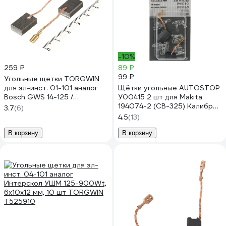
-10%
259 ₽
89 ₽
99 ₽
Угольные щетки TORGWIN
для эл-инст. 01-101 аналог
Щётки угольные AUTOSTOP
Bosch GWS 14-125 /
У00415 2 шт для Makita
5х10х16мм (10 шт.) / T682686
194074-2 (CB-325) Калибр
3.7
(6)
00000075276
4.5
(13)
В корзину
В корзину