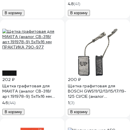
4.7x8х11 мм UNITED PARTS
4.8
(41)
90-0807
В корзину
В корзину
до -6%
202 ₽
200 ₽
Щетка графитовая для
Щетка графитовая для
MAKITA (аналог CB-318/
BOSCH GWS11/12/13/15/17/19-
арт.191978-9) 5x11x16 мм
125 CI/CIE (аналог
ПРАКТИКА 790-977
1607000V37, 1607000V53)
4.6
(44)
1
(3)
6x10x18 мм, автостоп UNITED
PARTS 90-0809
В корзину
В корзину