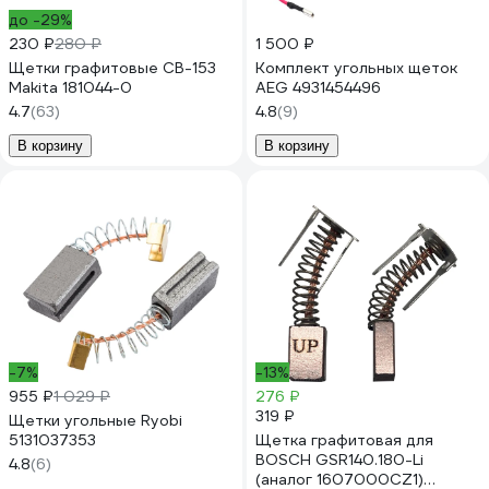
до -29%
230 ₽
280 ₽
1 500 ₽
Щетки графитовые CB-153
Комплект угольных щеток
Makita 181044-0
AEG 4931454496
4.7
(63)
4.8
(9)
В корзину
В корзину
-7%
-13%
955 ₽
1 029 ₽
276 ₽
319 ₽
Щетки угольные Ryobi
5131037353
Щетка графитовая для
BOSCH GSR140.180-Li
4.8
(6)
(аналог 1607000CZ1)