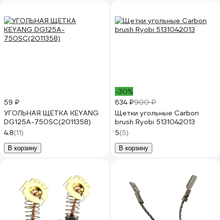
-30%
59 ₽
634 ₽
900 ₽
УГОЛЬНАЯ ЩЕТКА KEYANG
Щетки угольные Carbon
DG125A-750SC(2011358)
brush Ryobi 5131042013
4.8
(11)
5
(5)
В корзину
В корзину