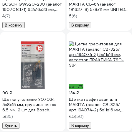
BOSCH GWS20-230 (аналог
MAKITA СВ-64 (аналог
1607014171) 6.2x16x23 мм,
191627-8) 5x8х11 мм UNITED
автостоп UNITED PARTS 90-
PARTS 90-0901
4
(7)
5
(6)
0644
В корзину
В корзину
до -7%
90 ₽
134 ₽
Щётки угольные У07034
Щетка графитовая для
5х8х15 мм, пружина, пятак
MAKITA (аналог CB-325/
6.5 мм, 2 шт для Bosch
арт.194074-2) 5x11x16 мм,
2604321905 Калибр
автостоп ПРАКТИКА 790-
5
(35)
4.5
(50)
00000076423
984
Купить
В корзину