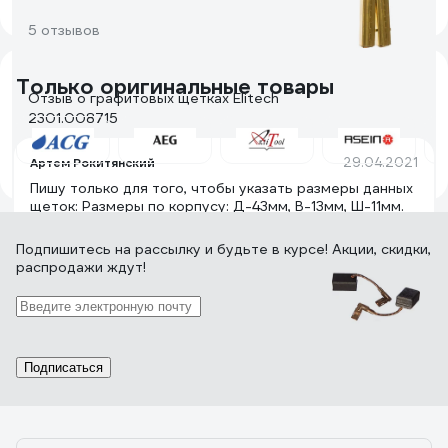
5 отзывов
Только оригинальные товары
Отзыв о графитовых щетках Elitech
2301.008715
29.04.2021
Артем Рокитянский
Пишу только для того, чтобы указать размеры данных
щеток: Размеры по корпусу: Д-43мм, В-13мм, Ш-11мм.
Подпишитесь
на рассылку
и будьте в курсе! Акции, скидки,
распродажи ждут!
87 отзывов
Подписаться
Отзыв о щетках Makita 194722-3
02.07.2022
Константин