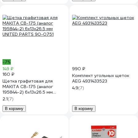
-7%
149 ₽
990 ₽
160 ₽
Комплект угольных щеток
Щетка графитовая для
AEG 4931433523
MAKITA СВ-175 (аналог
4.9
(7)
195844-2) 6x13x26.5 мм
UNITED PARTS 90-0751
2.1
(7)
В корзину
В корзину