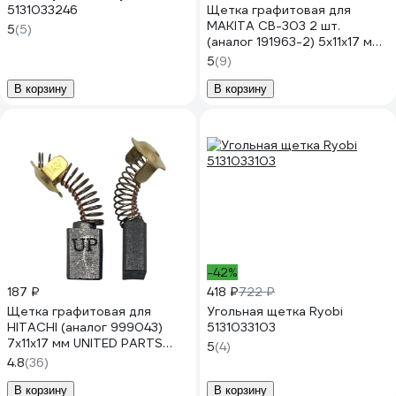
5131033246
Щетка графитовая для
MAKITA СВ-303 2 шт.
5
(5)
(аналог 191963-2) 5x11x17 мм
UNITED PARTS 90-0640
5
(9)
В корзину
В корзину
-42%
187 ₽
418 ₽
722 ₽
Щетка графитовая для
Угольная щетка Ryobi
HITACHI (аналог 999043)
5131033103
7x11x17 мм UNITED PARTS
5
(4)
90-0892
4.8
(36)
В корзину
В корзину