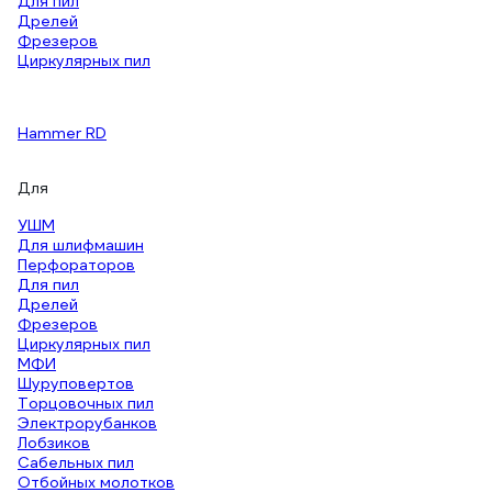
Для пил
Дрелей
Фрезеров
Циркулярных пил
Hammer RD
Для
УШМ
Для шлифмашин
Перфораторов
Для пил
Дрелей
Фрезеров
Циркулярных пил
МФИ
Шуруповертов
Торцовочных пил
Электрорубанков
Лобзиков
Сабельных пил
Отбойных молотков