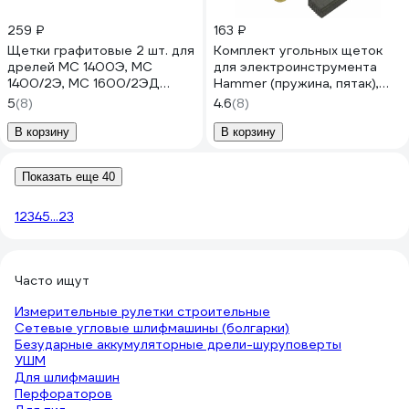
259 ₽
163 ₽
Щетки графитовые 2 шт. для
Комплект угольных щеток
дрелей МС 1400Э, МС
для электроинструмента
1400/2Э, МС 1600/2ЭД
Hammer (пружина, пятак),
Elitech 1823.005200
5x8х12 мм, 2 шт COFRA SDH-
5
(8)
4.6
(8)
34596
В корзину
В корзину
Показать еще 40
1
2
3
4
5
...
23
Часто ищут
Измерительные рулетки строительные
Сетевые угловые шлифмашины (болгарки)
Безударные аккумуляторные дрели-шуруповерты
УШМ
Для шлифмашин
Перфораторов