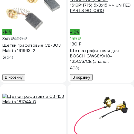
-14%
-12%
345 ₽
400 ₽
159 ₽
180 ₽
Щетки графитовые CB-303
Makita 191963-2
Щетка графитовая для
BOSCH GWS8/9/10-
5
(54)
125C/S/CE (аналог
1619P11715) 5x8х15 мм UNITED
4
(13)
PARTS 90-0810
В корзину
В корзину