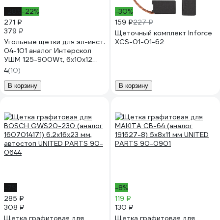
-28%
-22%
-30%
271 ₽
159 ₽
227 ₽
379 ₽
Щеточный комплект Inforce
Угольные щетки для эл-инст.
XCS-01-01-62
04-101 аналог Интерскол
УШМ 125-900Wt, 6х10х12
мм, 10 шт TORGWIN T525910
4
(10)
В корзину
В корзину
-7%
-8%
285 ₽
119 ₽
308 ₽
130 ₽
Щетка графитовая для
Щетка графитовая для