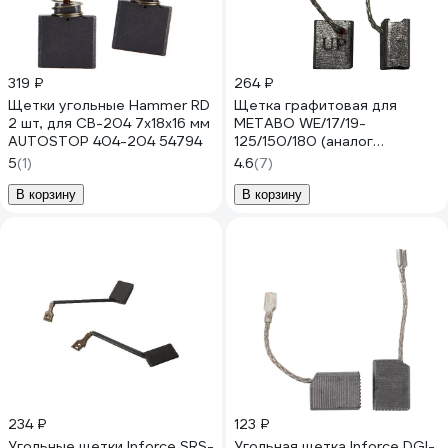
319 ₽
264 ₽
Щетки угольные Hammer RD
Щетка графитовая для
2 шт, для CB-204 7x18x16 мм
METABO WE/17/19-
AUTOSTOP 404-204 54794
125/150/180 (аналог
316065450) 8x12.5x15 мм
5
(1)
4.6
(7)
UNITED PARTS 90-0848
В корзину
В корзину
234 ₽
123 ₽
Угольные щетки Inforce SRS-
Угольная щетка Inforce DGI-