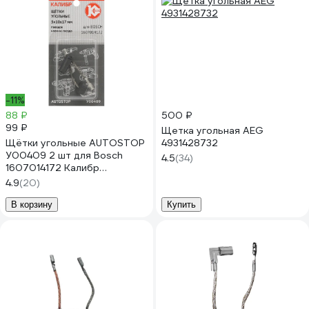
-11%
88 ₽
500 ₽
99 ₽
Щетка угольная AEG
Щётки угольные AUTOSTOP
4931428732
У00409 2 шт для Bosch
4.5
(34)
1607014172 Калибр
00000075106
4.9
(20)
В корзину
Купить