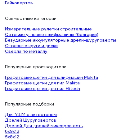
Гайковертов
Совместные категории
Измерительные рулетки строительные
Сетевые угловые шлифмашины (болгарки)
Безударные аккумуляторные дрели-шуруповерты
Отрезные круги и диски
Сверла по металлу
Популярные производители
Графитовые щетки для шлифмашин Makita
Графитовые щетки для пил Makita
Графитовые щетки для пил Elitech
Популярные подборки
Для УШМ с автостопом
Дрелей Шуруповертов
Дрелей Для дрелей миксеров есть
6х9х12
5х8х12