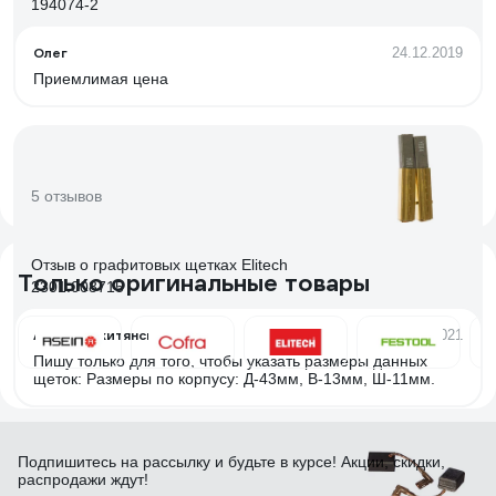
194074-2
Олег
24.12.2019
Приемлимая цена
5 отзывов
Отзыв о графитовых щетках Elitech
Только оригинальные товары
2301.008715
Артем Рокитянский
29.04.2021
Пишу только для того, чтобы указать размеры данных
щеток: Размеры по корпусу: Д-43мм, В-13мм, Ш-11мм.
Подпишитесь
на рассылку
и будьте в курсе! Акции, скидки,
распродажи ждут!