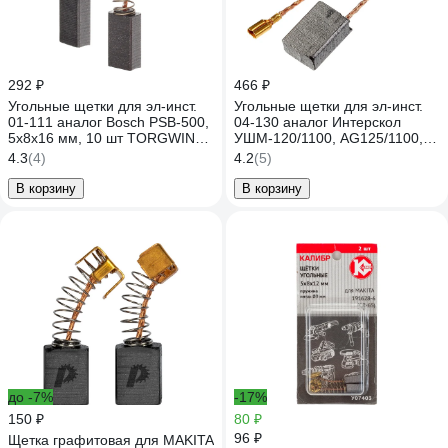
292 ₽
466 ₽
Угольные щетки для эл-инст.
Угольные щетки для эл-инст.
01-111 аналог Bosch PSB-500,
04-130 аналог Интерскол
5х8х16 мм, 10 шт TORGWIN
УШМ-120/1100, AG125/1100,
T299773
6х11х16 мм, 10 пар. TORGWIN
4.3
(4)
4.2
(5)
T571179
В корзину
В корзину
до -7%
-17%
150 ₽
80 ₽
96 ₽
Щетка графитовая для MAKITA