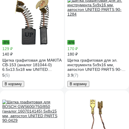
-8%
-6%
129 ₽
170 ₽
140 ₽
180 ₽
Щетка графитовая для MAKITA
Щетка графитовая для эл.
СВ-153 (аналог 181044-0)
инструмента 5x9х16 мм,
6.5x13.5x18 мм UNITED
автостоп UNITED PARTS 90-
PARTS 90-0900
1284
5
(5)
3.9
(7)
В корзину
В корзину