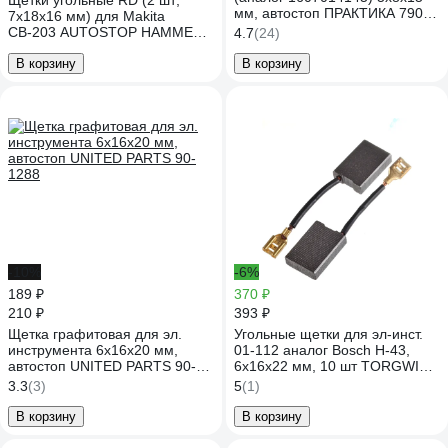
Щетки угольные RD (2 шт;
мм, автостоп ПРАКТИКА 790-
7х18х16 мм) для Makita
793
СВ-203 AUTOSTOP HAMMER
4.7
(24)
77442
В корзину
В корзину
-10%
-6%
189 ₽
370 ₽
210 ₽
393 ₽
Щетка графитовая для эл.
Угольные щетки для эл-инст.
инструмента 6x16x20 мм,
01-112 аналог Bosch Н-43,
автостоп UNITED PARTS 90-
6х16х22 мм, 10 шт TORGWIN
1288
T885833
3.3
(3)
5
(1)
В корзину
В корзину