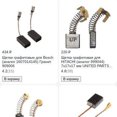
434 ₽
220 ₽
Щетки графитовые для Bosch
Щетка графитовая для
(аналог 1607014145) Гранит
HITACHI (аналог 999044)
909006
7x17x17 мм UNITED PARTS
90-0893
4.2
(15)
4.8
(38)
В корзину
В корзину