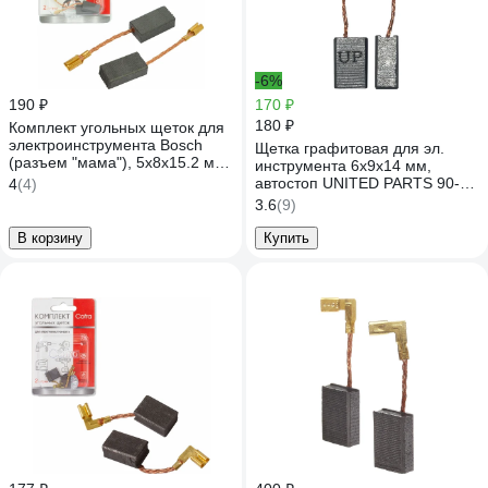
-6%
190 ₽
170 ₽
180 ₽
Комплект угольных щеток для
электроинструмента Bosch
Щетка графитовая для эл.
(разъем "мама"), 5x8х15.2 мм,
инструмента 6x9х14 мм,
2 шт COFRA SDB-34623
автостоп UNITED PARTS 90-
4
(4)
1282
3.6
(9)
В корзину
Купить