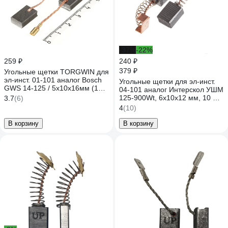
-37%
-22%
259 ₽
240 ₽
379 ₽
Угольные щетки TORGWIN для
эл-инст. 01-101 аналог Bosch
Угольные щетки для эл-инст.
GWS 14-125 / 5х10х16мм (10
04-101 аналог Интерскол УШМ
шт.) / T682686
125-900Wt, 6х10х12 мм, 10 шт
3.7
(6)
TORGWIN T525910
4
(10)
В корзину
В корзину