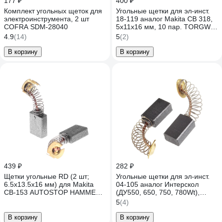
177 ₽
400 ₽
Комплект угольных щеток для
Угольные щетки для эл-инст.
электроинструмента, 2 шт
18-119 аналог Makita CB 318,
COFRA SDM-28040
5х11х16 мм, 10 пар. TORGWIN
T925808
4.9
(14)
5
(2)
В корзину
В корзину
439 ₽
282 ₽
Щетки угольные RD (2 шт;
Угольные щетки для эл-инст.
6.5х13.5х16 мм) для Makita
04-105 аналог Интерскол
СВ-153 AUTOSTOP HAMMER
(ДУ550, 650, 750, 780Wt),
77439
5х8х12 мм, 10 шт TORGWIN
5
(4)
T315306
В корзину
В корзину