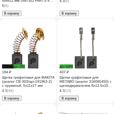
5x8х11 мм UNITED PARTS 90-
4.3
(6)
0901
5
(6)
В корзину
В корзину
до -7%
до -3%
до -13%
184 ₽
407 ₽
Щетка графитовая для MAKITA
Щетки графитовые для
(аналог CB-303/арт.191963-2)
METABO (аналог 316065450) с
с пружиной, 5x11x17 мм
щеткодержателем 8x12.5x15
ПРАКТИКА 790-960
мм, автостоп ПРАКТИКА 790-
4.3
(46)
4.3
(13)
649
В корзину
В корзину