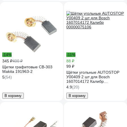
-14%
-11%
345 ₽
400 ₽
88 ₽
99 ₽
Щетки графитовые CB-303
Makita 191963-2
Щётки угольные AUTOSTOP
У00409 2 шт для Bosch
5
(54)
1607014172 Калибр
00000075106
4.9
(20)
В корзину
В корзину