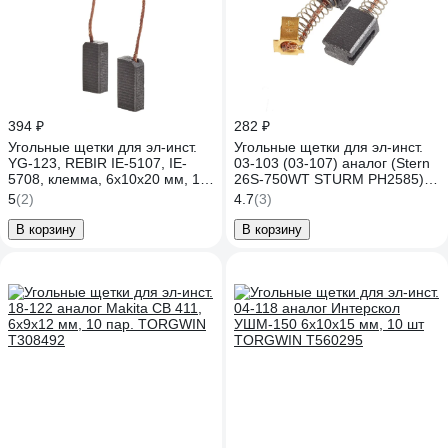
394 ₽
282 ₽
Угольные щетки для эл-инст.
Угольные щетки для эл-инст.
YG-123, REBIR IE-5107, IE-
03-103 (03-107) аналог (Stern
5708, клемма, 6х10х20 мм, 10
26S-750WT STURM PH2585)
шт TORGWIN T416585
6х9х14 мм, 10 шт TORGWIN
5
(2)
4.7
(3)
T347187
В корзину
В корзину