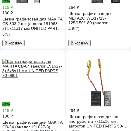
-8%
119 ₽
264 ₽
130 ₽
Щетка графитовая для
METABO WE/17/19-
Щетка графитовая для MAKITA
125/150/180 (аналог
СВ-303 2 шт. (аналог 191963-
316065450) 8x12.5x15 мм
2) 5x11x17 мм UNITED PARTS
4.6
(7)
UNITED PARTS 90-0848
90-0640
5
(9)
В корзину
В корзину
-8%
119 ₽
264 ₽
130 ₽
Щетка графитовая для эл.
инструмента 7x11x16 мм,
Щетка графитовая для MAKITA
автостоп UNITED PARTS 90-
СВ-64 (аналог 191627-8)
1285