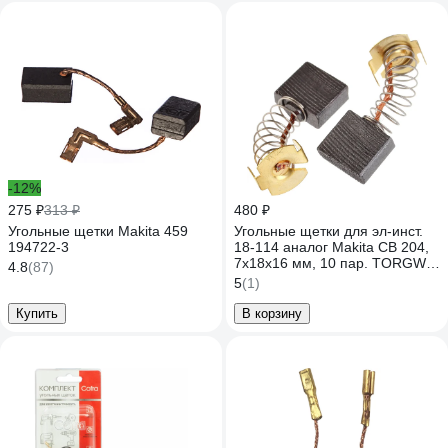
-12%
275 ₽
313 ₽
480 ₽
Угольные щетки Makita 459
Угольные щетки для эл-инст.
194722-3
18-114 аналог Makita CB 204,
7х18х16 мм, 10 пар. TORGWIN
4.8
(87)
T634818
5
(1)
Купить
В корзину