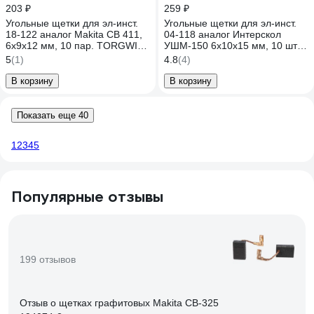
203 ₽
259 ₽
Угольные щетки для эл-инст.
Угольные щетки для эл-инст.
18-122 аналог Makita CB 411,
04-118 аналог Интерскол
6х9х12 мм, 10 пар. TORGWIN
УШМ-150 6х10х15 мм, 10 шт
T308492
TORGWIN T560295
5
(1)
4.8
(4)
В корзину
В корзину
Показать еще 40
1
2
3
4
5
Популярные отзывы
199 отзывов
Отзыв о щетках графитовых Makita CB-325