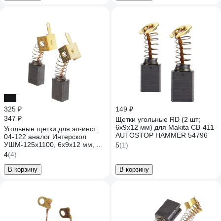
-6%
325 ₽
149 ₽
347 ₽
Щетки угольные RD (2 шт;
6х9х12 мм) для Makita CB-411
Угольные щетки для эл-инст.
AUTOSTOP HAMMER 54796
04-122 аналог Интерскол
УШМ-125х1100, 6х9х12 мм, 10
5
(1)
шт TORGWIN T305178
4
(4)
В корзину
В корзину