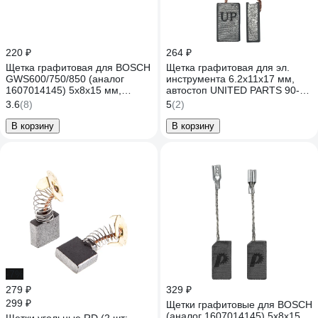
220 ₽
264 ₽
Щетка графитовая для BOSCH
Щетка графитовая для эл.
GWS600/750/850 (аналог
инструмента 6.2x11x17 мм,
1607014145) 5x8х15 мм,
автостоп UNITED PARTS 90-
автостоп UNITED PARTS 90-
1286
3.6
(8)
5
(2)
0429
В корзину
В корзину
-7%
279 ₽
329 ₽
299 ₽
Щетки графитовые для BOSCH
(аналог 1607014145) 5x8x15