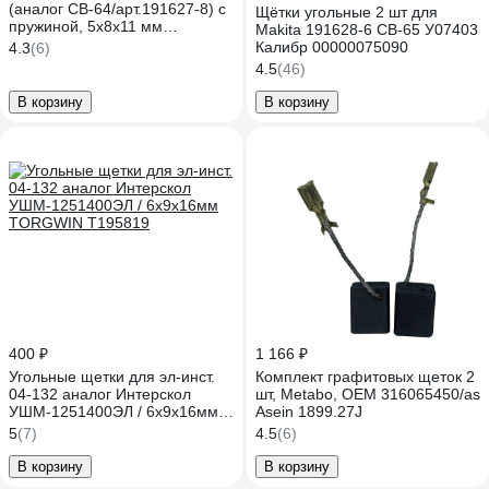
(аналог CB-64/арт.191627-8) с
Щётки угольные 2 шт для
пружиной, 5x8x11 мм
Makita 191628-6 CB-65 У07403
ПРАКТИКА 790-878
Калибр 00000075090
4.3
(6)
4.5
(46)
В корзину
В корзину
400 ₽
1 166 ₽
Угольные щетки для эл-инст.
Комплект графитовых щеток 2
04-132 аналог Интерскол
шт, Metabo, OEM 316065450/as
УШМ-1251400ЭЛ / 6х9х16мм
Asein 1899.27J
TORGWIN T195819
5
(7)
4.5
(6)
В корзину
В корзину