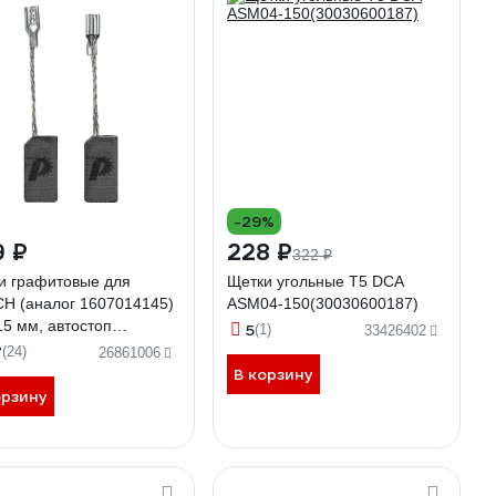
-29%
9 ₽
228 ₽
322 ₽
и графитовые для
Щетки угольные T5 DCA
H (аналог 1607014145)
ASM04-150(30030600187)
15 мм, автостоп
5
(1)
33426402
ТИКА 790-793
7
(24)
26861006
В корзину
орзину