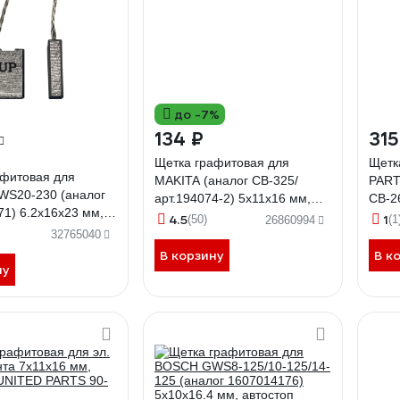
до -7%
134 ₽
315
Щетка графитовая для
Щетк
афитовая для
MAKITA (аналог CB-325/
PART
S20-230 (аналог
арт.194074-2) 5x11x16 мм,
CB-2
1) 6.2x16x23 мм,
автостоп ПРАКТИКА 790-984
2/19
4.5
1
(50)
(1
26860994
 UNITED PARTS 90-
АВТО
32765040
В корзину
В к
ну