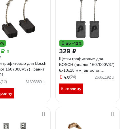
5%
до -12%
 ₽
329 ₽
₽
Щетки графитовые для
и графитовые для Bosch
BOSCH (аналог 1607000V37)
лог 1607000V37) Гранит
6x10x18 мм, автостоп
01
ПРАКТИКА 790-748
4.8
(24)
26861192
5
(12)
31693389
В корзину
орзину