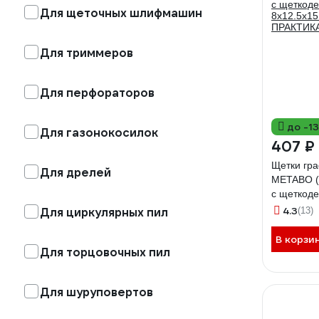
Для щеточных шлифмашин
Для триммеров
Для перфораторов
до -1
Для газонокосилок
407 ₽
Щетки гр
Для дрелей
METABO (
с щеткод
8x12.5x15
4.3
Для циркулярных пил
(13)
ПРАКТИКА
В корзи
Для торцовочных пил
Для шуруповертов