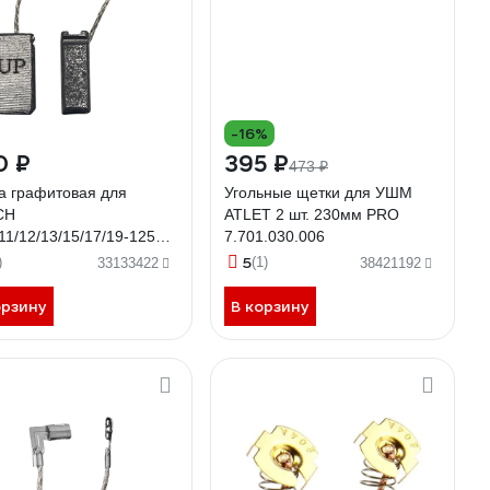
-16%
0 ₽
395 ₽
473 ₽
а графитовая для
Угольные щетки для УШМ
CH
ATLET 2 шт. 230мм PRO
1/12/13/15/17/19-125
7.701.030.006
IE (аналог 1607000V37,
5
)
(1)
33133422
38421192
000V53) 6x10x18 мм,
стоп UNITED PARTS 90-
орзину
В корзину