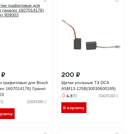
 ₽
200 ₽
и графитовые для Bosch
Щетки угольные T4 DCA
лог 1607014176) Гранит
ASM13-125B(30030600189)
03
4.3
(6)
33425160
11)
31693395
В корзину
орзину