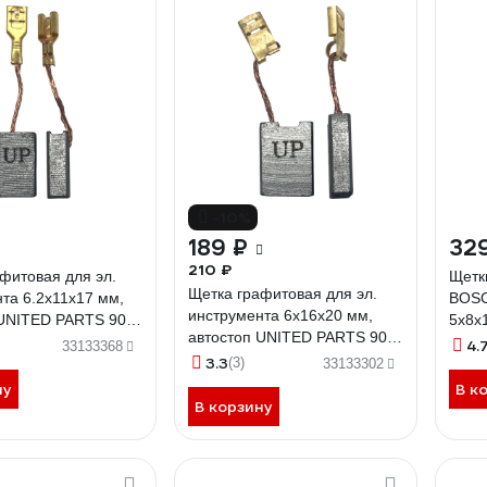
-10%
189 ₽
32
210 ₽
фитовая для эл.
Щетк
Щетка графитовая для эл.
та 6.2x11x17 мм,
BOSC
инструмента 6x16x20 мм,
 UNITED PARTS 90-
5x8x
автостоп UNITED PARTS 90-
ПРАК
4.
33133368
1288
3.3
(3)
33133302
ну
В к
В корзину