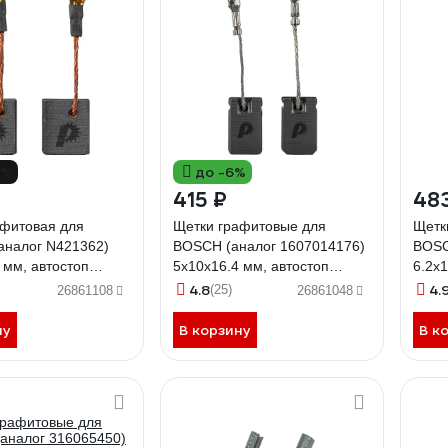
4%
до -6%
415 ₽
48
афитовая для
Щетки графитовые для
Щетк
аналог N421362)
BOSCH (аналог 1607014176)
BOSC
 мм, автостоп
5x10x16.4 мм, автостоп
6.2x
 790-632
ПРАКТИКА 790-786
ПРАК
4.8
4.
(25)
26861108
26861048
ну
В корзину
В к