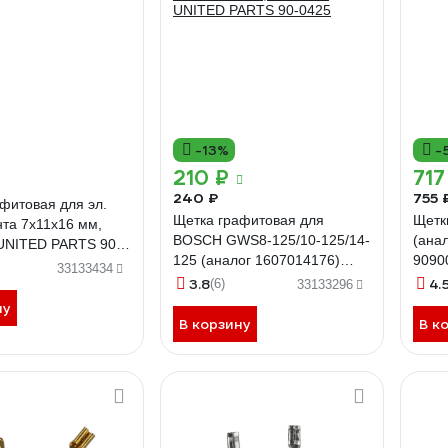
-13%
-
210 ₽
717
240 ₽
755 
фитовая для эл.
Щетка графитовая для
Щетк
та 7x11x16 мм,
BOSCH GWS8-125/10-125/14-
(ана
 UNITED PARTS 90-
125 (аналог 1607014176)
9090
33133434
5x10x16.4 мм, автостоп
3.8
4.
(6)
33133296
UNITED PARTS 90-0425
ну
В корзину
В к