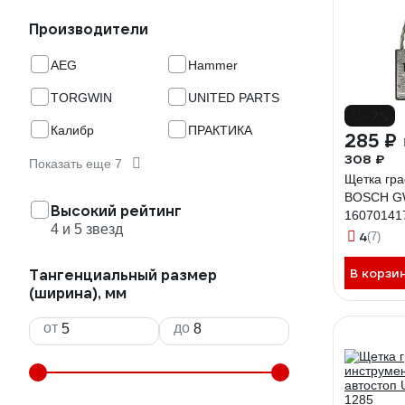
Производители
AEG
Hammer
TORGWIN
UNITED PARTS
-7%
Калибр
ПРАКТИКА
285 ₽
308 ₽
Показать еще 7
Щетка гр
BOSCH GW
Высокий рейтинг
160701417
4 и 5 звезд
автостоп
4
(7)
0644
В корзи
Тангенциальный размер
(ширина), мм
от
до