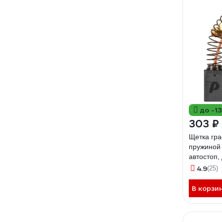
до -1
303 ₽
Щетка гра
пружиной 
автостоп,
(аналог 
4.9
(25)
791-103
В корзи