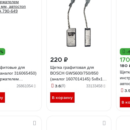
3%
-
220 ₽
170
180 
афитовые для
Щетка графитовая для
Щетк
аналог 316065450)
BOSCH GWS600/750/850
инст
ержателем
(аналог 1607014145) 5x8х15
авто
 мм, автостоп
мм, автостоп UNITED PARTS
3.6
(8)
26861054
33133458
1284
3.
 790-649
90-0429
ну
В корзину
В к