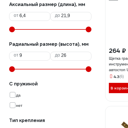
Аксиальный размер (длина), мм
от
до
Радиальный размер (высота), мм
264 ₽
от
до
Щетка гра
инструмен
автостоп
1285
4.3
(6)
С пружиной
В корзи
да
нет
Тип крепления