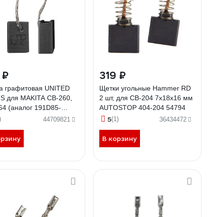
 ₽
319 ₽
а графитовая UNITED
Щетки угольные Hammer RD
S для MAKITA СВ-260,
2 шт, для CB-204 7x18x16 мм
64 (аналог 191D85-
AUTOSTOP 404-204 54794
10M3-7) 7х11х15 мм
5
)
(1)
44709821
36434472
СТОП 90-1412
орзину
В корзину