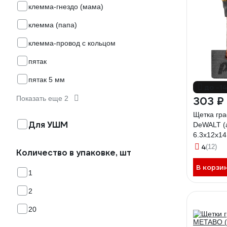
клемма-гнездо (мама)
клемма (папа)
клемма-провод с кольцом
пятак
пятак 5 мм
до -1
Показать еще 2
303 ₽
Щетка гр
Для УШМ
DeWALT (
6.3x12x14
ПРАКТИКА
4
(12)
Количество в упаковке, шт
В корзи
1
2
20