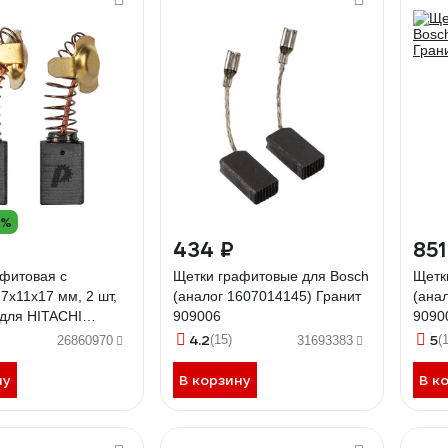
3%
434 ₽
851
фитовая с
Щетки графитовые для Bosch
Щетк
7x11x17 мм, 2 шт,
(аналог 1607014145) Гранит
(ана
 для HITACHI
909006
9090
999043) ПРАКТИКА
4.2
5
(15)
(
26860970
31693383
ну
В корзину
В к