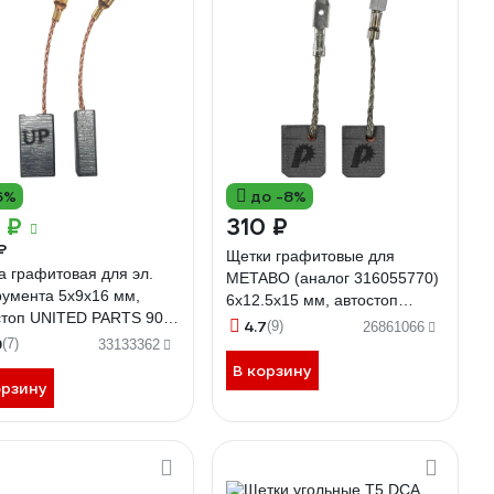
6%
до -8%
 ₽
310 ₽
₽
Щетки графитовые для
а графитовая для эл.
METABO (аналог 316055770)
румента 5x9х16 мм,
6x12.5x15 мм, автостоп
стоп UNITED PARTS 90-
ПРАКТИКА 790-731
4.7
(9)
26861066
9
(7)
33133362
В корзину
орзину