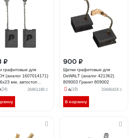
3 ₽
900 ₽
и графитовые для
Щетки графитовые для
H (аналог 1607014171)
DeWALT (аналог 421362)
16x23 мм, автостоп
809003 Гранит 809002
ТИКА 790-762
9
4
(24)
(19)
26861186
33446424
орзину
В корзину