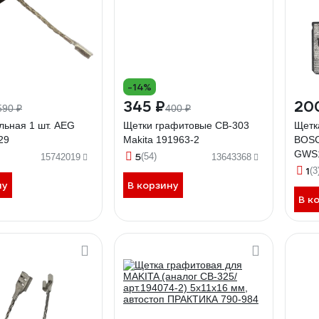
-14%
345 ₽
20
590 ₽
400 ₽
льная 1 шт. AEG
Щетки графитовые CB-303
Щетк
29
Makita 191963-2
BOS
GWS1
5
(54)
15742019
13643368
CI/C
1
(3
1607
ну
В корзину
авто
В к
0809