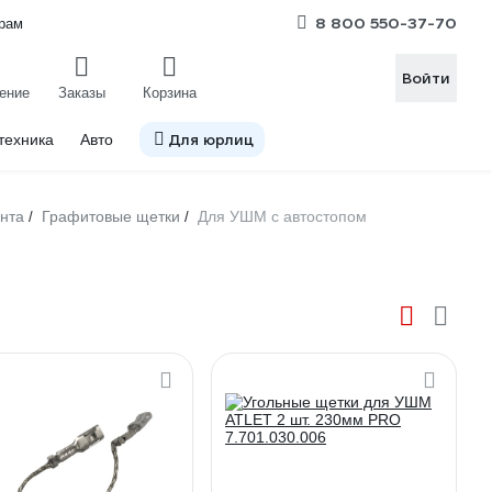
8 800 550-37-70
рам
Войти
ение
Заказы
Корзина
Для юрлиц
техника
Авто
ента
Графитовые щетки
Для УШМ с автостопом
/
/