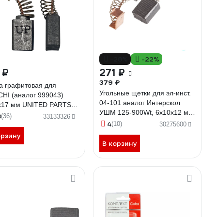
-28%
-22%
 ₽
271 ₽
379 ₽
а графитовая для
Угольные щетки для эл-инст.
CHI (аналог 999043)
04-101 аналог Интерскол
x17 мм UNITED PARTS
УШМ 125-900Wt, 6х10х12 мм,
892
8
(36)
33133326
10 шт TORGWIN T525910
4
(10)
30275600
орзину
В корзину