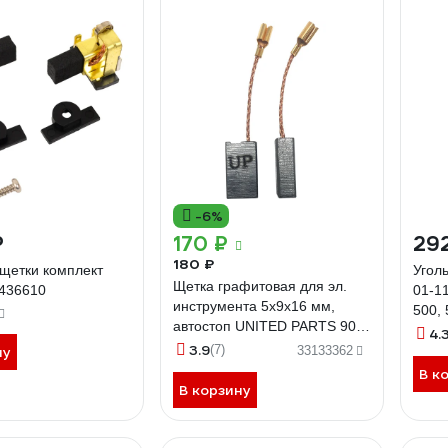
-6%
₽
170 ₽
29
180 ₽
щетки комплект
Уголь
Щетка графитовая для эл.
436610
01-1
инструмента 5x9х16 мм,
500, 
автостоп UNITED PARTS 90-
TORG
4.
1284
3.9
(7)
ну
33133362
В к
В корзину