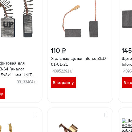
110 ₽
145
Угольные щетки Inforce ZED-
Щето
афитовая для
01-01-21
Infor
В-64 (аналог
40952291
4095
) 5x8х11 мм UNITED
-0901
33133464
В корзину
В к
ну