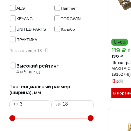
AEG
Hammer
KEYANG
TORGWIN
UNITED PARTS
Калибр
ПРАКТИКА
-8%
119 ₽
Показать еще 13
130 ₽
Щетка гр
Высокий рейтинг
MAKITA С
4 и 5 звезд
191627-8
PARTS 90
5
(6)
Тангенциальный размер
(ширина), мм
В корзи
от
до