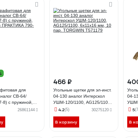
%
466 ₽
40
афитовая для
Угольные щетки для эл-инст.
Уголь
налог CB-64/
04-130 аналог Интерскол
04-1
7-8) с пружиной,
УШМ-120/1100, AG125/1100,
УШМ-
м ПРАКТИКА 790-
6х11х16 мм, 10 пар.
TORG
4.2
5
(5)
(7
26861144
30275120
TORGWIN T571179
ну
В корзину
В к