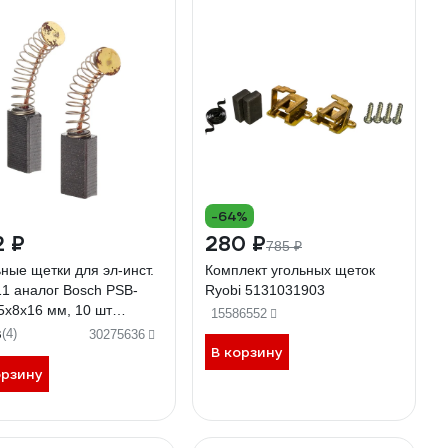
-64%
2 ₽
280 ₽
785 ₽
ные щетки для эл-инст.
Комплект угольных щеток
11 аналог Bosch PSB-
Ryobi 5131031903
5х8х16 мм, 10 шт
15586552
WIN T299773
3
(4)
30275636
В корзину
орзину