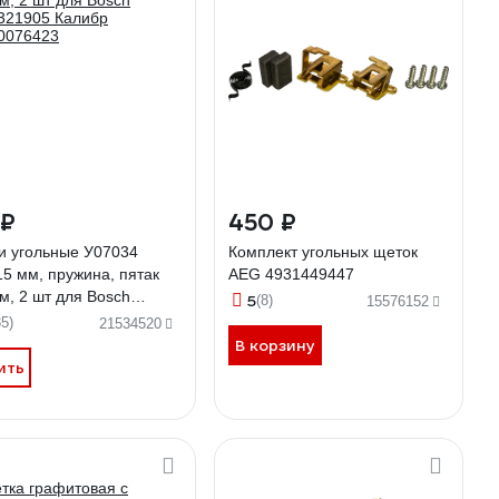
 ₽
450 ₽
и угольные У07034
Комплект угольных щеток
15 мм, пружина, пятак
AEG 4931449447
м, 2 шт для Bosch
5
(8)
15576152
321905 Калибр
35)
21534520
0076423
В корзину
ить