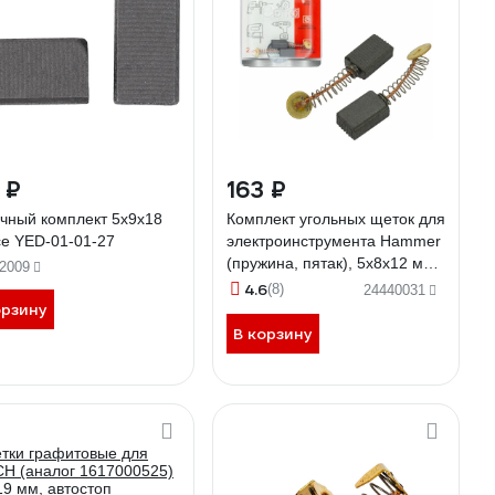
 ₽
163 ₽
чный комплект 5х9х18
Комплект угольных щеток для
ce YED-01-01-27
электроинструмента Hammer
(пружина, пятак), 5x8х12 мм,
2009
2 шт COFRA SDH-34596
4.6
(8)
24440031
орзину
В корзину