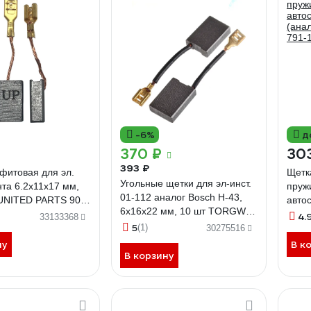
-6%
д
370 ₽
30
393 ₽
фитовая для эл.
Щетк
Угольные щетки для эл-инст.
та 6.2x11x17 мм,
пруж
01-112 аналог Bosch Н-43,
 UNITED PARTS 90-
авто
6х16х22 мм, 10 шт TORGWIN
(ана
4.
33133368
T885833
5
(1)
791-
30275516
ну
В к
В корзину