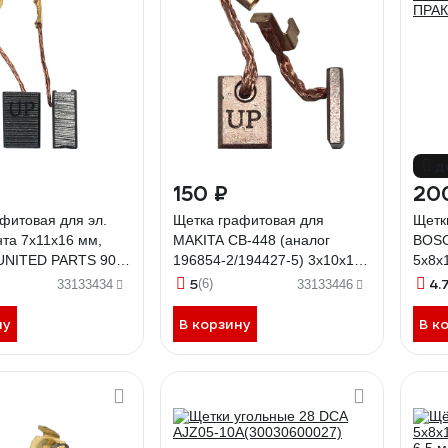
д
150 ₽
20
фитовая для эл.
Щетка графитовая для
Щетк
та 7x11x16 мм,
MAKITA СВ-448 (аналог
BOSC
 UNITED PARTS 90-
196854-2/194427-5) 3x10x13
5x8x
мм UNITED PARTS 90-0766
ПРАК
5
4.
(6)
33133434
33133446
ну
В корзину
В к