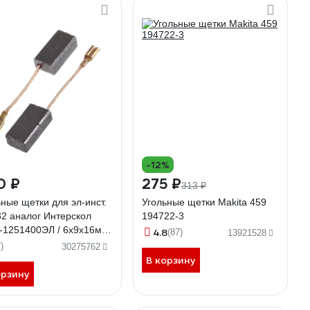
-12%
0 ₽
275 ₽
313 ₽
ные щетки для эл-инст.
Угольные щетки Makita 459
32 аналог Интерскол
194722-3
1251400ЭЛ / 6х9х16мм
4.8
(87)
13921528
WIN T195819
)
30275762
В корзину
орзину