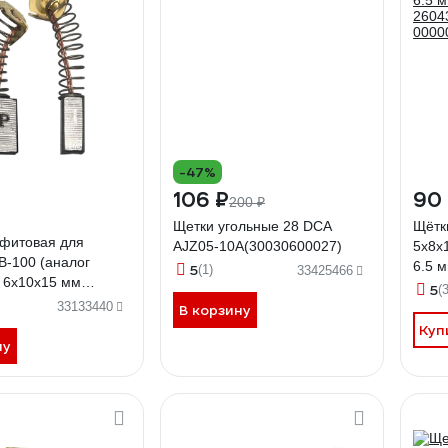
-47%
106 ₽
90
200 ₽
Щетки угольные 28 DCA
Щётк
афитовая для
AJZ05-10A(30030600027)
5х8х
В-100 (аналог
6.5 м
5
(1)
33425466
 6x10x15 мм
2604
5
(
ARTS 90-0458
0000
33133440
В корзину
Куп
ну