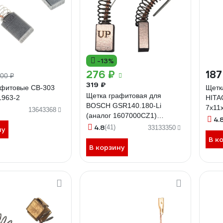
-13%
276 ₽
187
00 ₽
319 ₽
афитовые CB-303
Щетк
Щетка графитовая для
1963-2
HITA
BOSCH GSR140.180-Li
7x11
13643368
(аналог 1607000CZ1)
90-0
4.
4.7x8х11 мм UNITED PARTS
4.8
(41)
33133350
ну
90-0807
В к
В корзину