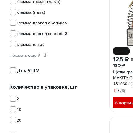
клемма-гнездо (мама)
клемма (папа)
клемма-провод с кольцом
клемма-провод со скобой
клемма-пятак
-4%
Показать еще 8
125 ₽
130 ₽
Для УШМ
Щетка гр
MAKITA С
181030-1)
Количество в упаковке, шт
UNITED P
5
(6)
2
В корзи
10
20