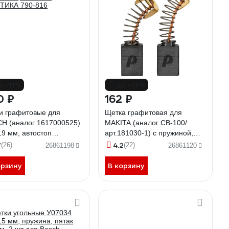
о -11%
до -17%
0 ₽
162 ₽
и графитовые для
Щетка графитовая для
H (аналог 1617000525)
MAKITA (аналог CB-100/
19 мм, автостоп
арт.181030-1) с пружиной,
ТИКА 790-816
6x10x15 мм ПРАКТИКА 790-
7
4.2
(26)
(22)
26861198
26861120
885
орзину
В корзину