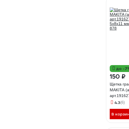
до -7
150 ₽
Щетка гр
MAKITA (а
арт.19162
5x8x11 м
4.3
(6)
878
В корзи