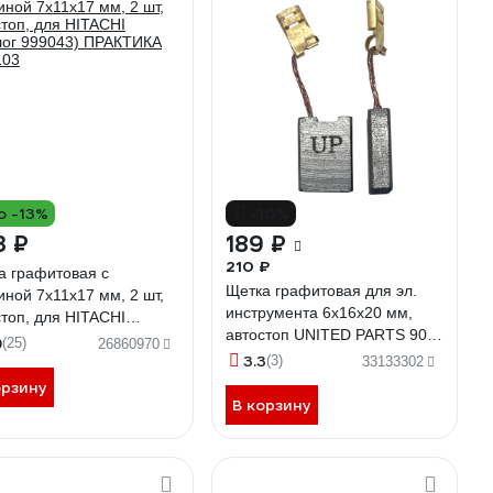
о -13%
-10%
3 ₽
189 ₽
210 ₽
а графитовая с
Щетка графитовая для эл.
иной 7x11x17 мм, 2 шт,
инструмента 6x16x20 мм,
стоп, для HITACHI
автостоп UNITED PARTS 90-
лог 999043) ПРАКТИКА
9
(25)
26860970
1288
3.3
103
(3)
33133302
орзину
В корзину