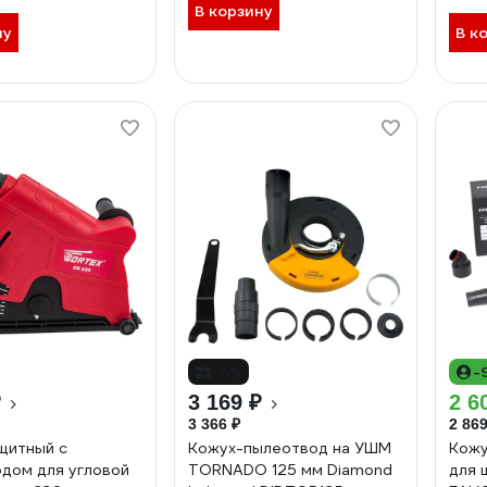
В корзину
ну
В к
-6%
-
₽
3 169 ₽
2 6
3 366 ₽
2 869
щитный с
Кожух-пылеотвод на УШМ
Кожу
дом для угловой
TORNADO 125 мм Diamond
для 