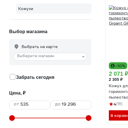
Кожухи
Выбор магазина
Выбрать на карте
Выберите магазин
-10%
2 071 
Забрать сегодня
2 305 ₽
Кожух д
горизонт
Цена, ₽
пылеотво
Gig
от
до
4
(18)
В корзи