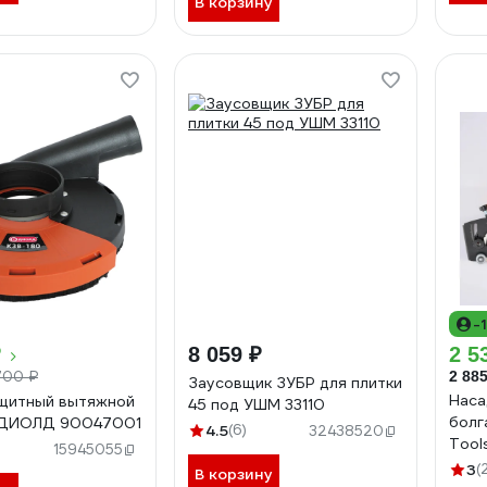
В корзину
-
₽
8 059 ₽
2 5
700 ₽
2 885
Заусовщик ЗУБР для плитки
Наса
щитный вытяжной
45 под УШМ 33110
болга
 ДИОЛД 90047001
4.5
(6)
32438520
Tool
15945055
3
(
В корзину