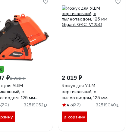
%
07 ₽
2 019 ₽
3 732 ₽
х для УШМ
Кожух для УШМ
икальный, с
вертикальный, с
отводом, 125 мм
пылеотводом, 125 мм
nt GKC-V1255
Gigant GKC-V1250
6
(20)
4.3
(32)
32519052
32519040
орзину
В корзину