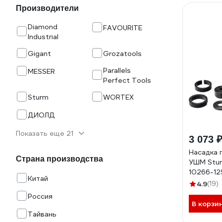
Производители
Diamond
FAVOURITE
Industrial
Gigant
Grozatools
Parallels
MESSER
Perfect Tools
Sturm
WORTEX
ДИОЛД
Показать еще 21
3 073 
Насадка 
Страна производства
УШМ Stur
10266-12
Китай
4.9
(19)
Россия
В корзи
Тайвань