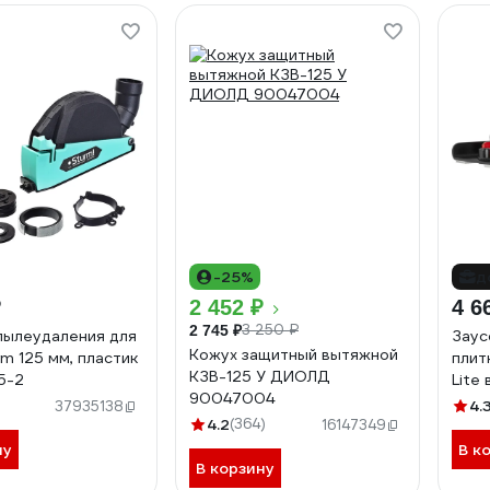
-25%
д
₽
2 452 ₽
4 6
3 250 ₽
2 745 ₽
пылеудаления для
Заус
Кожух защитный вытяжной
m 125 мм, пластик
плит
КЗВ-125 У ДИОЛД
5-2
Lite 
90047004
4.
37935138
4.2
(364)
16147349
ну
В к
В корзину