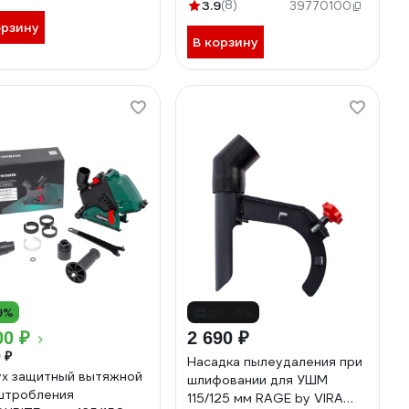
3.9
(8)
39770100
орзину
В корзину
9%
до -6%
00 ₽
2 690 ₽
 ₽
Насадка пылеудаления при
х защитный вытяжной
шлифовании для УШМ
штробления
115/125 мм RAGE by VIRA