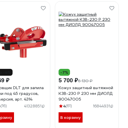
о -4%
-7%
69 ₽
5 700 ₽
6 130 ₽
овщик DLT для запила
Кожух защитный вытяжной
ки под 45 градусов,
КЗВ-230 Р 230 мм ДИОЛД
версия, арт. 4314
90047005
3
(16)
4
(61)
41328851
16844931
орзину
В корзину