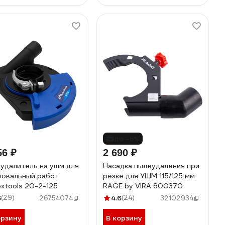
до -5%
56 ₽
2 690 ₽
удалитель на ушм для
Насадка пылеудаления при
овальный работ
резке для УШМ 115/125 мм
extools 20-2-125
RAGE by VIRA 600370
6
(29)
4.6
(24)
26754074
32102934
орзину
В корзину