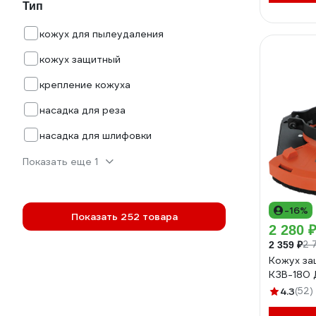
Тип
кожух для пылеудаления
кожух защитный
крепление кожуха
насадка для реза
насадка для шлифовки
Показать еще 1
-16%
Показать 252 товара
2 280 
2 
2 359 ₽
Кожух за
КЗВ-180
4.3
(52)