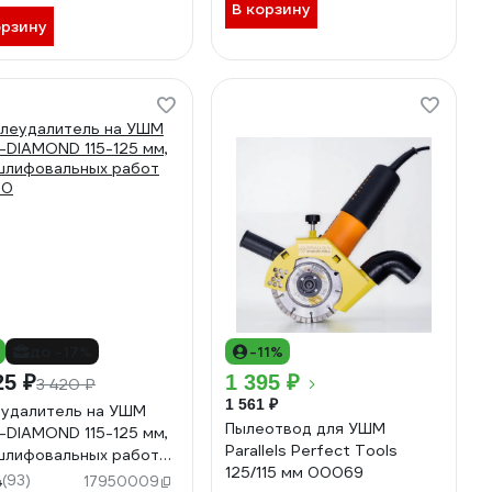
В корзину
орзину
до -17%
-11%
25 ₽
1 395 ₽
3 420 ₽
1 561 ₽
удалитель на УШМ
Пылеотвод для УШМ
-DIAMOND 115-125 мм,
Parallels Perfect Tools
шлифовальных работ
125/115 мм 00069
60
4
(93)
17950009