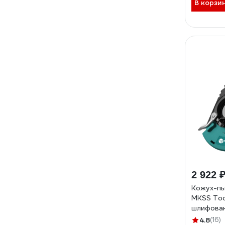
В корзи
2 922 
Кожух-п
MKSS Too
шлифован
PU1250
4.8
(16)