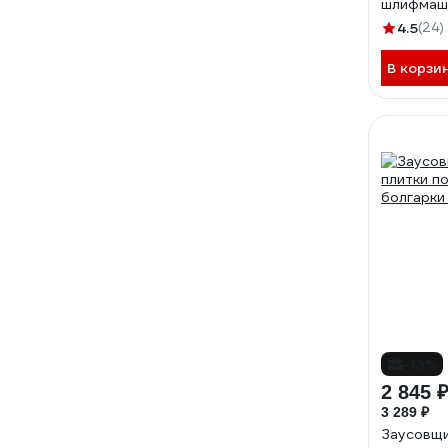
шлифмаш
WORTEX 
4.5
(24)
В корзи
-13%
2 845 
3 289 ₽
Заусовщи