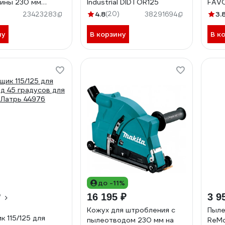
ины 230 мм
Industrial DIDTOR125
FAVO
DS23000018
мм, 
4.8
(20)
3.
23423283
38291694
мм, 
мм, 
ну
В корзину
В к
паза
глуб
мм, 
подк
1161
до -11%
₽
16 195 ₽
3 9
Кожух для штробления с
Пыле
к 115/125 для
пылеотводом 230 мм на
ReMo