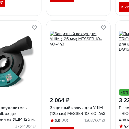
ну
В к
-6%
₽
2 064 ₽
3 2
ылеудалитель
Защитный кожух для УШМ
Пыле
lbox для
(125 мм) MESSER 10-40-443
TRIO
ия на УШМ 125 мм
для 
3.8
(30)
15637071
DG1
4.
37514364