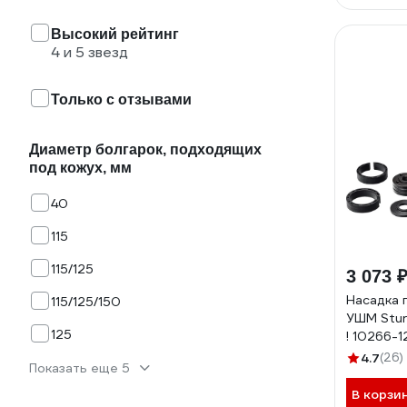
Высокий рейтинг
4 и 5 звезд
Только с отзывами
Диаметр болгарок, подходящих
под кожух, мм
40
115
115/125
3 073 
Насадка 
115/125/150
УШМ Stur
125
! 10266-1
4.7
(26)
Показать еще 5
В корзи