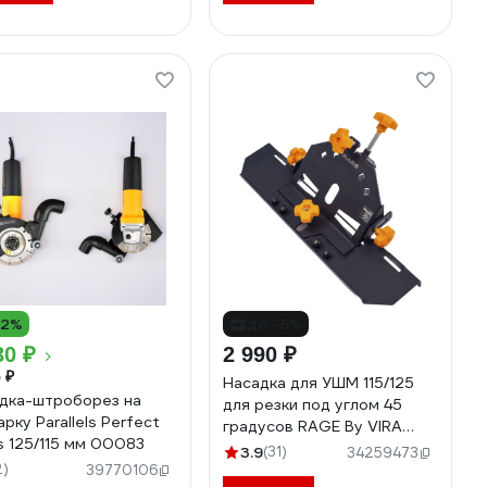
12%
до -5%
30 ₽
2 990 ₽
 ₽
Насадка для УШМ 115/125
дка-штроборез на
для резки под углом 45
рку Parallels Perfect
градусов RAGE By VIRA
s 125/115 мм 00083
600372
3.9
(31)
34259473
2)
39770106