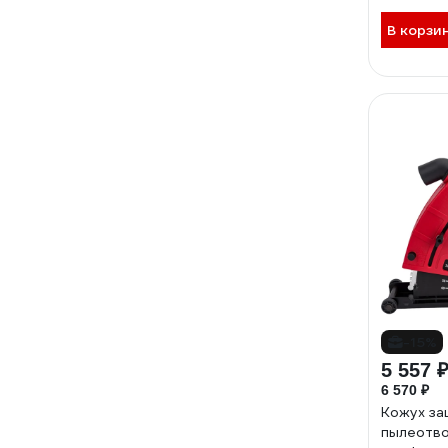
В корзи
-15%
5 557 
6 570 ₽
Кожух за
пылеотво