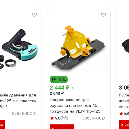
-14%
₽
2 444 ₽
3 0
2 849 ₽
пылеудаления для
Пыле
Направляющая для
m 125 мм, пластик
шлиф
заусовки плитки под 45
25-1
vert
градусов на УШМ 115-125
4.
37928880
мм RETILER Diamond
4.8
(28)
39636408
Industrial DIDSLI115-125
ну
В к