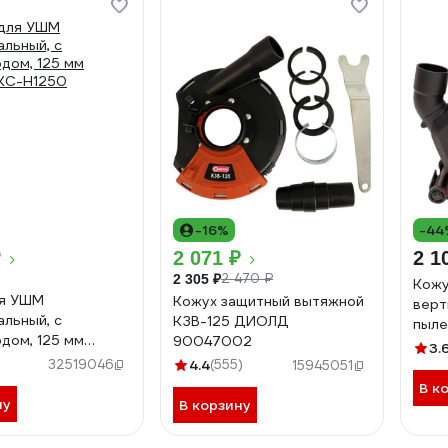
-16%
-44
₽
2 071 ₽
2 1
2 470 ₽
2 305 ₽
Кожу
ля УШМ
Кожух защитный вытяжной
верт
альный, с
КЗВ-125 ДИОЛД
пыле
дом, 125 мм
90047002
Giga
3.
ant GKC-H1250
32519046
4.4
(555)
15945051
В к
ну
В корзину