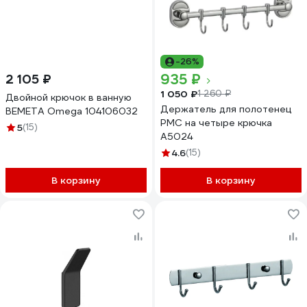
-26%
935 ₽
2 105 ₽
1 050 ₽
1 260 ₽
Двойной крючок в ванную
Держатель для полотенец
BEMETA Omega 104106032
РМС на четыре крючка
5
(15)
A5024
4.6
(15)
В корзину
В корзину