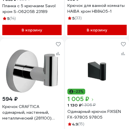
Крючок для ванной комнаты
Планка с 5 крючками Savol
HAIBA хром HB8405-1
хром S-06205B 23189
5
(33)
5
(14)
В корзину
В корзину
-23%
1 005 ₽
594 ₽
1 130 ₽
1 306 ₽
Крючок CRAFTICA
Одинарный крючок FIXSEN
одинарный, настенный,
FX-97805 97805
металлический (281100)
22002
4.9
(15)