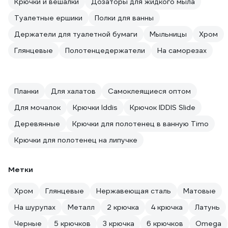
Крючки и вешалки
Дозаторы для жидкого мыла
Туалетные ершики
Полки для ванны
Держатели для туалетной бумаги
Мыльницы
Хром
Глянцевые
Полотенцедержатели
На саморезах
Планки
Для халатов
Самоклеящиеся оптом
Для мочалок
Крючки Iddis
Крючок IDDIS Slide
Деревянные
Крючки для полотенец в ванную Timo
Крючки для полотенец на липучке
Метки
Хром
Глянцевые
Нержавеющая сталь
Матовые
На шурупах
Металл
2 крючка
4 крючка
Латунь
Черные
5 крючков
3 крючка
6 крючков
Omega