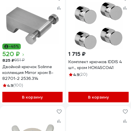
-45%
520 ₽
1 715 ₽
825 ₽
951 ₽
Комплект крючков IDDIS 4
Двойной крючок Solinne
шт., хром HOK4SC0i41
коллекция Mirror хром B-
4.9
(20)
82701-2 2536.314
4.9
(100)
В корзину
В корзину