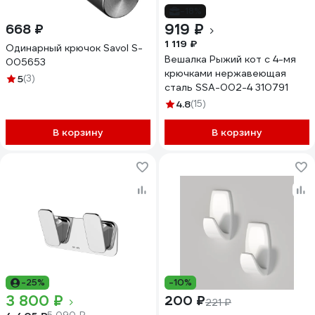
-18%
919 ₽
668 ₽
1 119 ₽
Одинарный крючок Savol S-
Вешалка Рыжий кот с 4-мя
005653
крючками нержавеющая
5
(3)
сталь SSA-002-4 310791
4.8
(15)
В корзину
В корзину
-25%
-10%
3 800 ₽
200 ₽
221 ₽