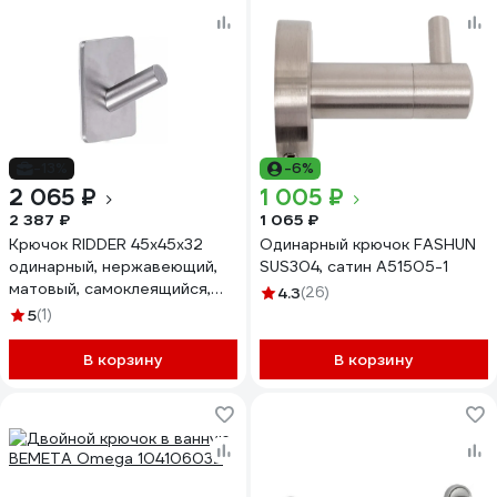
-13%
-6%
2 065 ₽
1 005 ₽
2 387 ₽
1 065 ₽
Крючок RIDDER 45x45x32
Одинарный крючок FASHUN
одинарный, нержавеющий,
SUS304, сатин A51505-1
матовый, самоклеящийся,
4.3
(26)
2шт. 131040700
5
(1)
В корзину
В корзину