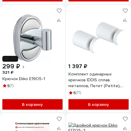
-7%
299 ₽
1 397 ₽
321 ₽
Комплект одинарных
Крючок Ekko E1905-1
крючков IDDIS сплав
5
(1)
металлов, Петит (Petite),
белый матовый PET2SW1i41
5
(11)
В корзину
В корзину