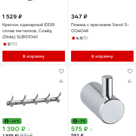
1 529 ₽
347 ₽
Крючок одинарный IDDIS
Планка с крючками Savol S-
сплав металлов, Слайд
00404X
(Slide) SLIBS10i41
4.9
(9)
5
(10)
В корзину
В корзину
-24%
-3%
1 390 ₽
575 ₽
592 ₽
1 655 ₽
1 830 ₽