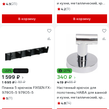
и кухни, металлический, хром
4.9
(25)
HB1705-2 540047
4.2
(9)
В корзину
В корзину
-22%
-26%
-27%
1 599 ₽
340 ₽
1 695 ₽
419 ₽
2 161 ₽
466 ₽
Планка 5 крючков FIXSEN FX-
Настенный крючок для
97805-5 97805-5
полотенец HAIBA для ванной
и кухни, металлический, хром
5
(11)
HB1705-1 540046
4.8
(14)