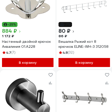
-25%
-7%
884 ₽
80 ₽
1 172 ₽
86 ₽
Настенный двойной крючок
Вешалка Рыжий кот 8
Аквалиния 01.А228
крючков ELINE-WH-3 312058
4.7
(7)
4.8
(32)
В корзину
В корзину