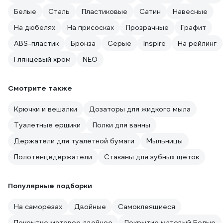
Белые
Сталь
Пластиковые
Сатин
Навесные
На дюбелях
На присосках
Прозрачные
Графит
ABS-пластик
Бронза
Серые
Inspire
На рейлинг
Глянцевый хром
NEO
Смотрите также
Крючки и вешалки
Дозаторы для жидкого мыла
Туалетные ершики
Полки для ванны
Держатели для туалетной бумаги
Мыльницы
Полотенцедержатели
Стаканы для зубных щеток
Популярные подборки
На саморезах
Двойные
Самоклеящиеся
Покрытие матовое двойное
Покрытие матовый Белые