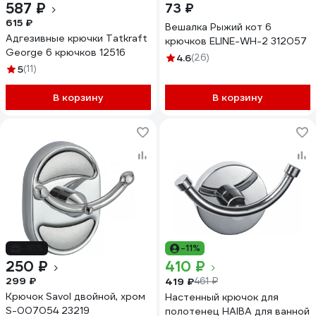
587 ₽
73 ₽
615 ₽
Вешалка Рыжий кот 6
Адгезивные крючки Tatkraft
крючков ELINE-WH-2 312057
George 6 крючков 12516
4.6
(26)
5
(11)
В корзину
В корзину
-16%
-11%
250 ₽
410 ₽
299 ₽
419 ₽
461 ₽
Крючок Savol двойной, хром
Настенный крючок для
S-007054 23219
полотенец HAIBA для ванной