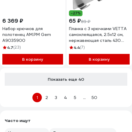
-27%
6 369 ₽
65 ₽
89 ₽
Набор крючков для
Планка с 3 крючками VETTA
полотенец AM.PM Gem
самоклеящаяся, 2.5x12 см,
A9035900
нержавеющая сталь 430
440-368
4.7
(23)
4.4
(7)
В корзину
В корзину
Показать еще 40
1
2
3
4
5
...
50
Часто ищут