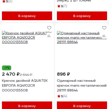
(нерж), 2 шт 104944
5
(2)
5
(7)
В корзину
В корзину
-7%
2 470 ₽
896 ₽
2 644 ₽
Крючок двойной AQUATEK
Одинарный настенный
ЕВРОПА AQ4102CR
крючок mario металлический
00000135508
281111 88644
5
(4)
В корзину
В корзину