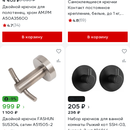
4 405 ₽
5 090 ₽
Самоклеящиеся крючки
Двойной крючок для
Контакт постоянное
полотенец, хром AM.PM
крепление, белые, до 1 кг,
A50A35600
пластиковые, 2 шт. 24572
4.8
(69)
4.7
(34)
В корзину
В корзину
-9%
-13%
999 ₽
205 ₽
1 100 ₽
236 ₽
Двойной крючок FASHUN
Набор крючков для ванной
SUS304, сатин A51505-2
комнаты Рыжий кот SSH-03,