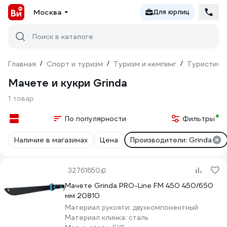
Москва
Для юрлиц
Поиск в каталоге
Главная
/
Спорт и туризм
/
Туризм и кемпинг
/
Туристиче
Мачете и кукри Grinda
1 товар
По популярности
Фильтры
Наличие в магазинах
Цена
Производители: Grinda
32761650
Мачете Grinda PRO-Line FM 450 450/650
мм 20810
Материал рукояти:
двухкомпонентный
Материал клинка:
сталь