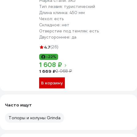
Марка стали:
SK5
Тип лезвия:
туристический
Длина клинка:
450 мм
Чехол:
есть
Складное:
нет
Отверстие под темляк:
есть
Двустороннее:
да
4.7
(26)
-22%
1 608 ₽
1 669 ₽
2 068 ₽
В корзину
Часто ищут
Топоры и колуны Grinda