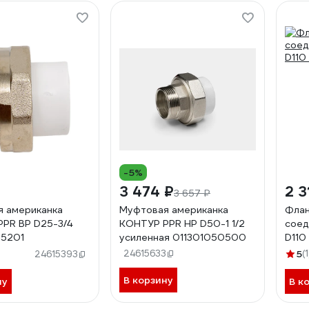
-5%
3 474 ₽
2 3
3 657 ₽
 американка
Муфтовая американка
Флан
PR ВР D25-3/4
КОНТУР PPR НР D50-1 1/2
соед
25201
усиленная 011301050500
D110
24615633
5
(1
24615393
В корзину
ну
В к