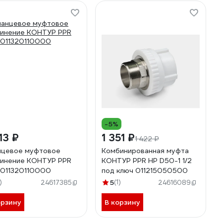
-5%
13 ₽
1 351 ₽
1 422 ₽
цевое муфтовое
Комбинированная муфта
инение КОНТУР PPR
КОНТУР PPR НР D50-1 1/2
 011320110000
под ключ 011215050500
)
5
(1)
24617385
24616089
орзину
В корзину