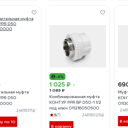
-6%
1 025 ₽
69
т
1 085 ₽
тельная муфта
Муфт
Комбинированная муфта
PPR D50
КОНТ
КОНТУР PPR ВР D50-1 1/2
50000
0113
под ключ 011216050500
246
24616311
5
(1)
24616029
В к
ну по 10
В корзину