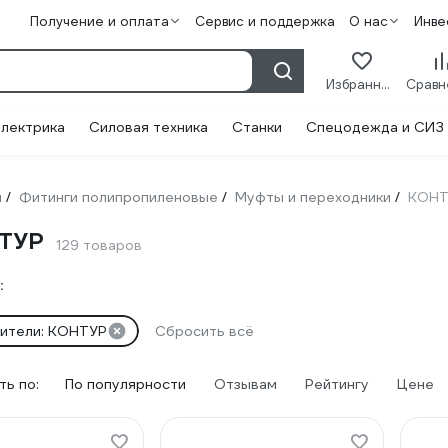
Получение и оплата
Сервис и поддержка
О нас
Инве
Избранное
лектрика
Силовая техника
Станки
Спецодежда и СИЗ
и
Фитинги полипропиленовые
Муфты и переходники
КОНТ
/
/
/
НТУР
129 товаров
:
ители: КОНТУР
Сбросить всё
ь по:
По популярности
Отзывам
Рейтингу
Цене