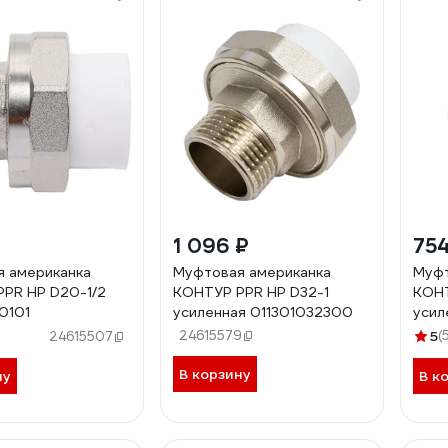
1 096 ₽
754
 американка
Муфтовая американка
Муфт
PR НР D20-1/2
КОНТУР PPR НР D32-1
КОНТ
0101
усиленная 011301032300
усил
24615579
5
(
24615507
В корзину
ну
В к