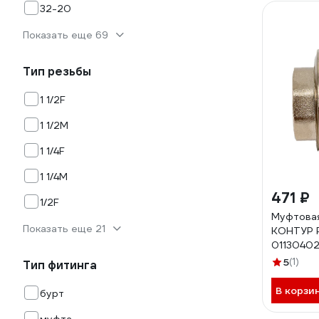
32-20
Показать еще 69
Тип резьбы
1 1/2F
1 1/2M
1 1/4F
1 1/4M
471 ₽
1/2F
Муфтовая
Показать еще 21
КОНТУР P
0113040
5
(1)
Тип фитинга
В корзи
бурт