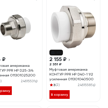
-8%
 ₽
2 155 ₽
2 351 ₽
овая американка
Муфтовая американка
УР PPR НР D25-3/4
КОНТУР PPR НР D40-1 1/2
енная 011301025200
усиленная 011301040500
5)
24615531
3
(2)
24615585
орзину
В корзину