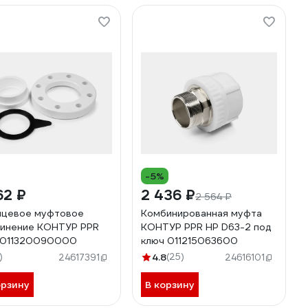
-5%
62 ₽
2 436 ₽
2 564 ₽
цевое муфтовое
Комбинированная муфта
инение КОНТУР PPR
КОНТУР PPR НР D63-2 под
 011320090000
ключ 011215063600
)
4.8
(25)
24617391
24616101
орзину
В корзину