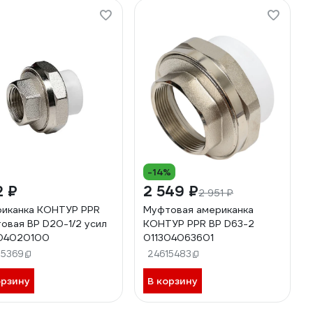
-14%
2 ₽
2 549 ₽
2 951 ₽
иканка КОНТУР PPR
Муфтовая американка
овая ВР D20-1/2 усил
КОНТУР PPR ВР D63-2
304020100
011304063601
15369
24615483
орзину
В корзину