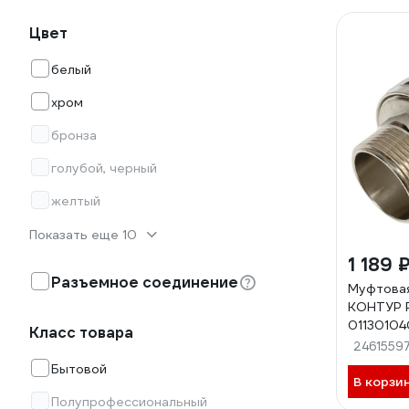
Цвет
белый
хром
бронза
голубой, черный
желтый
Показать еще 10
1 189 
Разъемное соединение
Муфтовая
КОНТУР P
01130104
Класс товара
2461559
Бытовой
В корзи
Полупрофессиональный