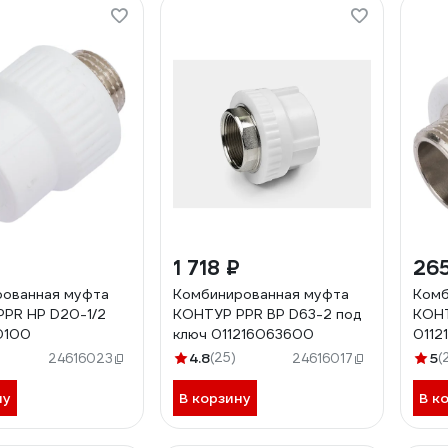
1 718 ₽
265
рованная муфта
Комбинированная муфта
Комб
PR НР D20-1/2
КОНТУР PPR ВР D63-2 под
КОНТ
0100
ключ 011216063600
0112
4.8
(25)
5
(
24616023
24616017
ну
В корзину
В к