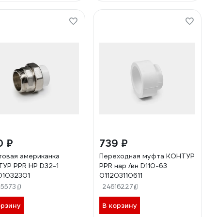
0 ₽
739 ₽
овая американка
Переходная муфта КОНТУР
УР PPR НР D32-1
PPR нар /вн D110-63
01032301
011203110611
15573
24616227
орзину
В корзину