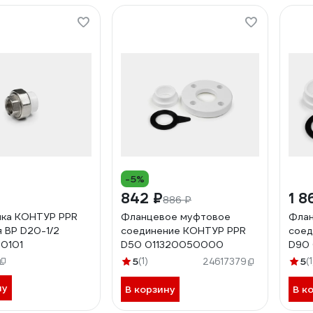
-5%
842 ₽
1 8
886 ₽
нка КОНТУР PPR
Фланцевое муфтовое
Флан
 ВР D20-1/2
соединение КОНТУР PPR
соед
0101
D50 011320050000
D90
5
(1)
5
(1
24617379
ну
В корзину
В к