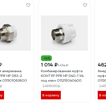
-14%
₽
1 014 ₽
46
1 174 ₽
 американка
Комбинированная муфта
Амер
PPR НР D63-2
КОНТУР PPR НР D40-1 1/4
муфт
я 011301063600
под ключ 011215040400
011
24616083
246
ну
В корзину
В к