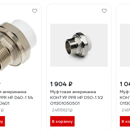
₽
1 904 ₽
1 0
 американка
Муфтовая американка
Муфт
PR НР D40-1 1/4
КОНТУР PPR НР D50-1 1/2
КОНТ
0401
011301050501
0113
7
24615621
246
ну
В корзину
В к