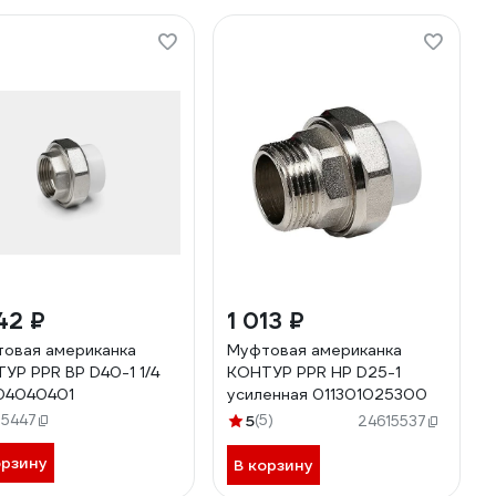
42 ₽
1 013 ₽
овая американка
Муфтовая американка
УР PPR ВР D40-1 1/4
КОНТУР PPR НР D25-1
04040401
усиленная 011301025300
15447
5
(5)
24615537
орзину
В корзину