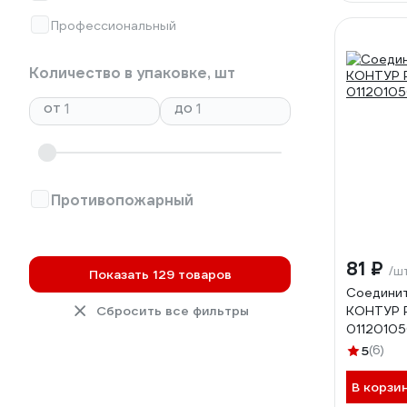
Профессиональный
Количество в упаковке, шт
от
до
Противопожарный
81 ₽
/ш
Показать 129 товаров
Соедини
Сбросить все фильтры
КОНТУР 
0112010
5
(6)
В корзи