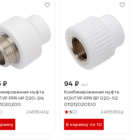
 ₽
94 ₽
/шт
инированная муфта
Комбинированная муфта
УР PPR НР D20-3/4
КОНТУР PPR ВР D20-1/2
11020200
011212020100
2)
5
(2)
24616041
24615963
орзину
В корзину по 10