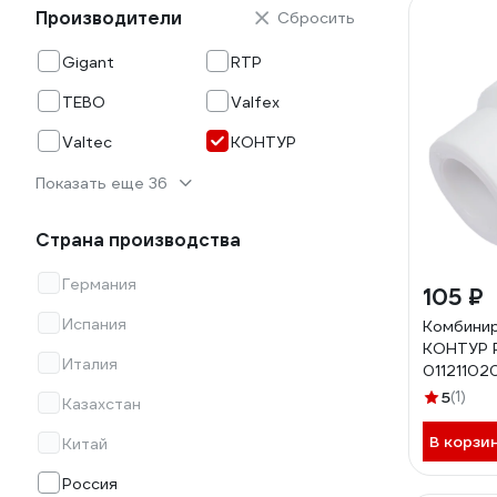
Производители
Сбросить
Gigant
RTP
TEBO
Valfex
Valtec
КОНТУР
Показать еще 36
Страна производства
Германия
105 ₽
Испания
Комбини
КОНТУР P
Италия
01121102
5
(1)
Казахстан
В корзи
Китай
Россия