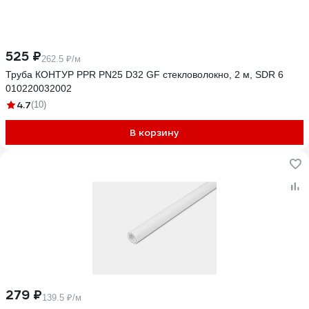
525 ₽
262.5 ₽/м
Труба КОНТУР PPR PN25 D32 GF стекловолокно, 2 м, SDR 6
010220032002
4.7
(10)
В корзину
279 ₽
139.5 ₽/м