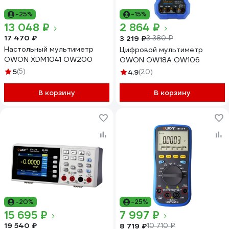
-25%
-15%
13 048 ₽
2 864 ₽
17 470 ₽
3 219 ₽
3 380 ₽
Настольный мультиметр
Цифровой мультиметр
OWON XDM1041 OW200
OWON OW18A OW106
5
(5)
4.9
(20)
В корзину
В корзину
-20%
-25%
15 695 ₽
7 997 ₽
19 540 ₽
8 719 ₽
10 710 ₽