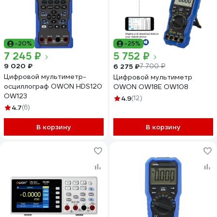
-20%
-25%
7 245 ₽
5 752 ₽
9 020 ₽
6 275 ₽
7 700 ₽
Цифровой мультиметр-
Цифровой мультиметр
осциллограф OWON HDS120
OWON OW18E OW108
OW123
4.9
(12)
4.7
(6)
В корзину
В корзину