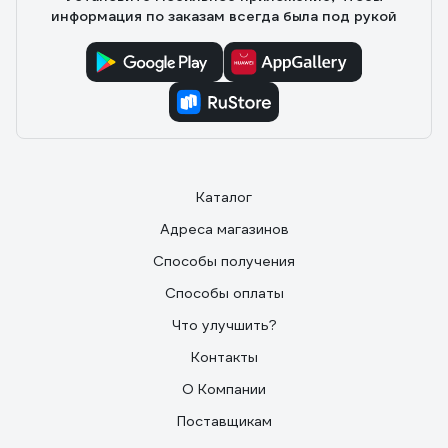
пф как указано в рекламе. В обращении очень удобен,
информация по заказам всегда была под рукой
у меня есть другой мультиметр, но этот намного
удобнее.
Каталог
Адреса магазинов
Способы получения
Способы оплаты
Что улучшить?
Контакты
О Компании
Поставщикам