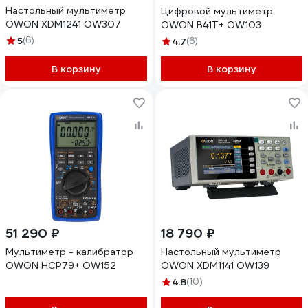
Настольный мультиметр
Цифровой мультиметр
OWON XDM1241 OW307
OWON B41T+ OW103
5
(6)
4.7
(6)
В корзину
В корзину
51 290 ₽
18 790 ₽
Мультиметр - калибратор
Настольный мультиметр
OWON HCP79+ OW152
OWON XDM1141 OW139
4.8
(10)