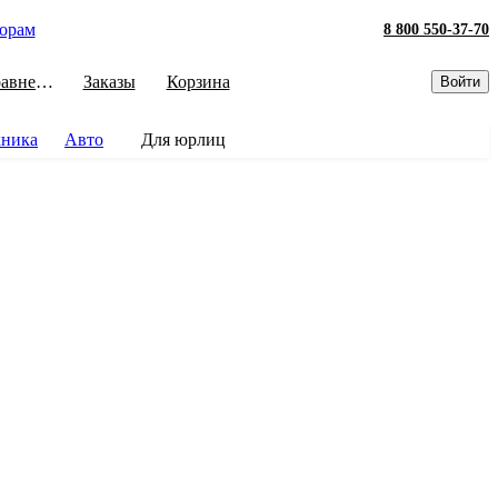
орам
8 800 550-37-70
Сравнение
Заказы
Корзина
Войти
хника
Авто
Для юрлиц