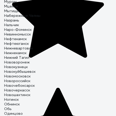
Муром
Мценск
Мытищи
Набережные Челны
Назрань
Нальчик
Наро-Фоминск
Невинномысск
Нефтекамск
Нефтеюганск
Нижневартовск
Нижнекамск
Нижний Тагил
Нововоронеж
Новокузнецк
Новокуйбышевск
Новомосковск
Новороссийск
Новочебоксарск
Новочеркасск
Новошахтинск
Ногинск
Обнинск
Обь
Одинцово