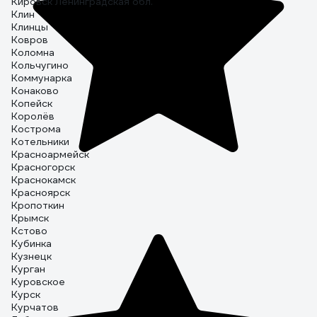
Кировск Ленинградская обл.
Клин
Клинцы
Ковров
Коломна
Кольчугино
Коммунарка
Конаково
Копейск
Королёв
Кострома
Котельники
Красноармейск
Красногорск
Краснокамск
Красноярск
Кропоткин
Крымск
Кстово
Кубинка
Кузнецк
Курган
Куровское
Курск
Курчатов