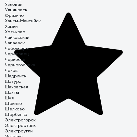
Узловая
Ульяновск
Фрязино
Ханты-Мансийск
Химки
Хотьково
Чайковский
Чапаевск
Чебоксары
Череповец
Черкесск
Черноголовка
Чехов
Шадринск
Шатура
Шаховская
Шахты
Шуя
Щекино
Щелково
Щербинка
Электрогорск
Электросталь
Электроугли
Энгельс