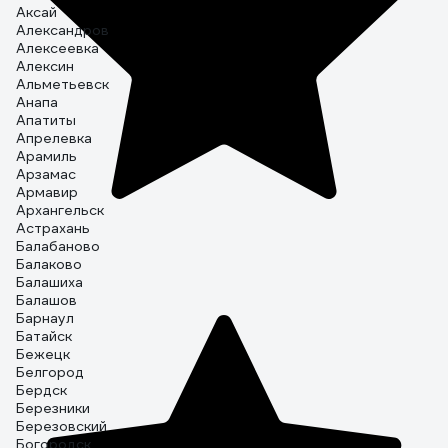
Аксай
Александров
Алексеевка
Алексин
Альметьевск
Анапа
Апатиты
Апрелевка
Арамиль
Арзамас
Армавир
Архангельск
Астрахань
Балабаново
Балаково
Балашиха
Балашов
Барнаул
Батайск
Бежецк
Белгород
Бердск
Березники
Березовский
Богородск