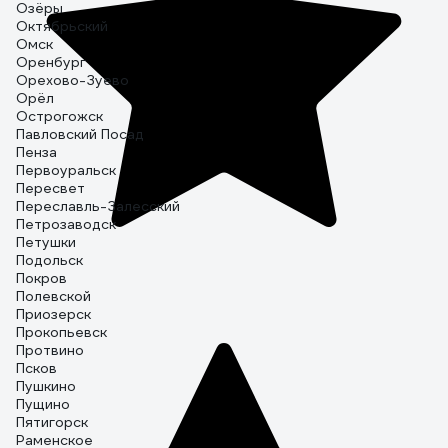
Озёры
Октябрьский
Омск
Оренбург
Орехово-Зуево
Орёл
Острогожск
Павловский Посад
Пенза
Первоуральск
Пересвет
Переславль-Залесский
Петрозаводск
Петушки
Подольск
Покров
Полевской
Приозерск
Прокопьевск
Протвино
Псков
Пушкино
Пущино
Пятигорск
Раменское