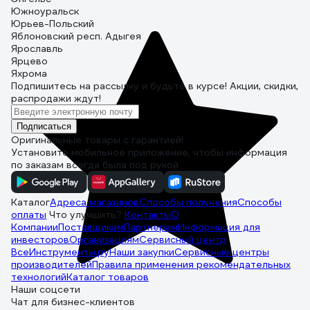
Южноуральск
Юрьев-Польский
Яблоновский респ. Адыгея
Ярославль
Ярцево
Яхрома
Подпишитесь
на рассылку
и будьте в курсе! Акции, скидки,
распродажи ждут!
Подписаться
Оригинальные товары с гарантией!
Установите мобильное приложение, чтобы информация
по заказам всегда была под рукой
Каталог
Адреса магазинов
Способы получения
Способы
оплаты
Что улучшить?
Контакты
О
Компании
Поставщикам
Партнерам
Информация для
инвесторов
Организациям
Сервисный центр
ВсеИнструменты.ру
Наши закупки
Сервисные центры
производителей
Правила применения рекомендательных
технологий
Каталог товаров
Наши соцсети
Чат для бизнес-клиентов