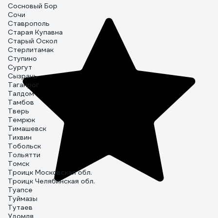
показаний - провода, с щупами от Maste
Сосновый Бор
Сочи
Ставрополь
Старая Купавна
Старый Оскол
Стерлитамак
Ступино
Сургут
Сызрань
Таганрог
Талдом
Тамбов
Тверь
Темрюк
Тимашевск
Тихвин
Тобольск
Тольятти
Томск
Троицк Московская обл.
Троицк Челябинская обл.
Туапсе
Туймазы
Тутаев
Удомля