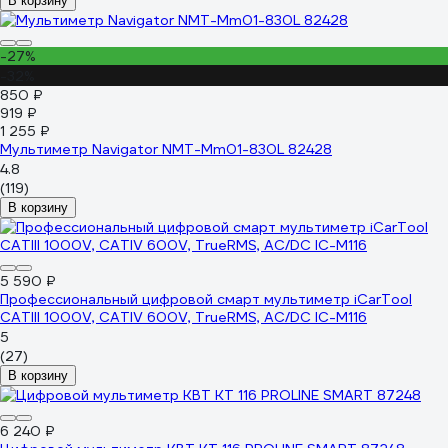
В корзину
-27%
-32%
850 ₽
919 ₽
1 255 ₽
Мультиметр Navigator NMT-Mm01-830L 82428
4.8
(119)
В корзину
5 590 ₽
Профессиональный цифровой смарт мультиметр iCarTool
CATIII 1000V, СATIV 600V, TrueRMS, AC/DC IC-M116
5
(27)
В корзину
6 240 ₽