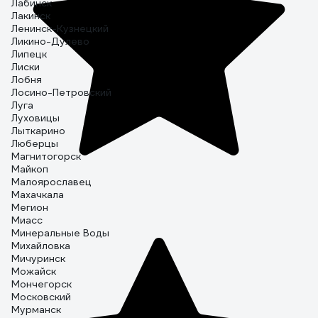
Лабинск
Лакинск
Ленинск-Кузнецкий
Ликино-Дулево
Липецк
Лиски
Лобня
Лосино-Петровский
Луга
Луховицы
Лыткарино
Люберцы
Магнитогорск
Майкоп
Малоярославец
Махачкала
Мегион
Миасс
Минеральные Воды
Михайловка
Мичуринск
Можайск
Мончегорск
Московский
Мурманск