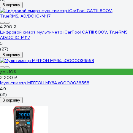
В корзину
4 290 ₽
Цифровой смарт мультиметр iCarTool CATIII 600V, TrueRMS,
AD/DC IC-M117
5
(27)
В корзину
до -10%
2 200 ₽
Мультиметр МЕГЕОН MY64 к0000036558
4.9
(31)
В корзину