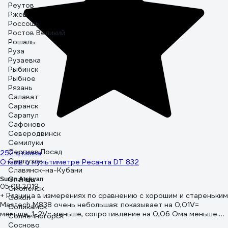
Реутов
Ржев
Россошь
Ростов Великий
Рошаль
Руза
Рузаевка
Рыбинск
Рыбное
Рязань
Салават
Саранск
Сарапул
Сафоново
Северодвинск
Семилуки
Сергиев Посад
252 отзыва
Серпухов
Отзыв о мультиметре Ресанта DT 832
Славянск-на-Кубани
Сланцы
Suren Atekyan
05.08.2019
Смоленск
+ Разница в измерениях по сравнению с хорошим и стареньким
Сокол
Mastech M838 очень небольшая: показывает на 0,01V=
Соликамск
меньше, 1-2V~ меньше, сопротивление на 0,06 Ома меньше.
Солнечногорск
Собственно, сам тестер не врет, причина занижения
Сосново