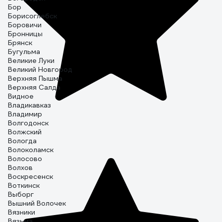
Бор
Борисоглебск
Боровичи
Бронницы
Брянск
Бугульма
Великие Луки
Великий Новгород
Верхняя Пышма
Верхняя Салда
Видное
Владикавказ
Владимир
Волгодонск
Волжский
Вологда
Волоколамск
Волосово
Волхов
Воскресенск
Воткинск
Выборг
Вышний Волочек
Вязники
Вязьма