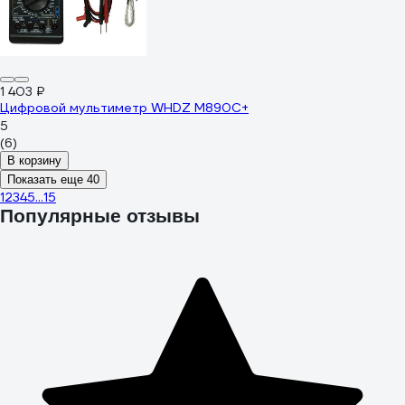
1 403 ₽
Цифровой мультиметр WHDZ M890C+
5
(6)
В корзину
Показать еще 40
1
2
3
4
5
...
15
Популярные отзывы