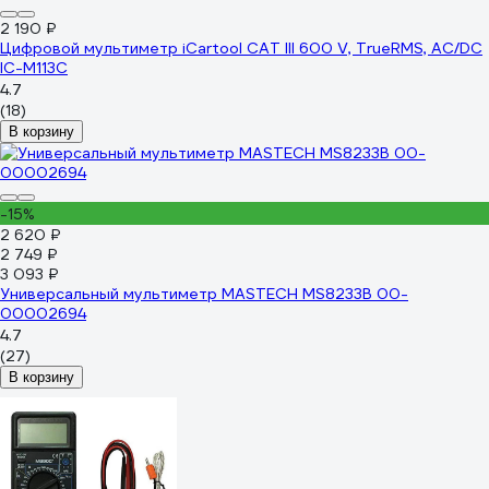
2 190 ₽
Цифровой мультиметр iCartool CAT III 600 V, TrueRMS, AC/DC
IC-M113C
4.7
(18)
В корзину
-15%
2 620 ₽
2 749 ₽
3 093 ₽
Универсальный мультиметр MASTECH MS8233B 00-
00002694
4.7
(27)
В корзину