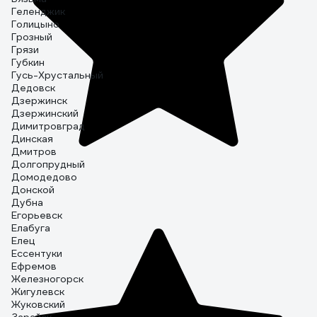
Геленджик
Голицыно
Грозный
Грязи
Губкин
Гусь-Хрустальный
Дедовск
Дзержинск
Дзержинский
Димитровград
Динская
Дмитров
Долгопрудный
Домодедово
Донской
Дубна
Егорьевск
Елабуга
Елец
Ессентуки
Ефремов
Железногорск
Жигулевск
Жуковский