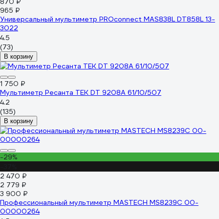
870 ₽
965 ₽
Универсальный мультиметр PROconnect MAS838L DT858L 13-
3022
4.5
(73)
В корзину
1 750 ₽
Мультиметр Ресанта ТЕК DT 9208A 61/10/507
4.2
(135)
В корзину
-29%
-37%
2 470 ₽
2 779 ₽
3 900 ₽
Профессиональный мультиметр MASTECH MS8239C 00-
00000264