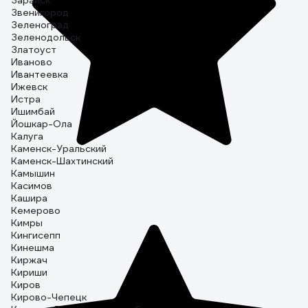
Зарайск
Звенигород
Зеленоград
Зеленодольск
Златоуст
Иваново
Ивантеевка
Ижевск
Истра
Ишимбай
Йошкар-Ола
Калуга
Каменск-Уральский
Каменск-Шахтинский
Камышин
Касимов
Кашира
Кемерово
Кимры
Кингисепп
Кинешма
Киржач
Кириши
Киров
Кирово-Чепецк