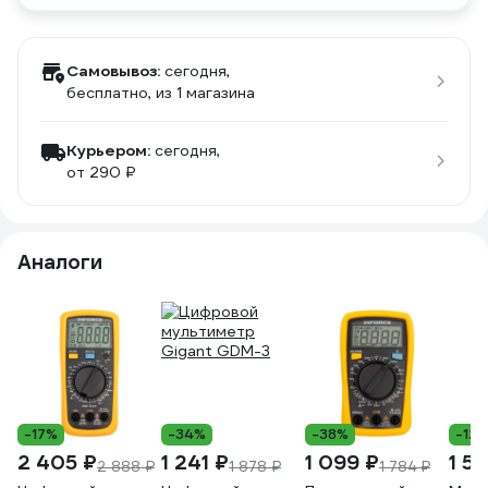
Самовывоз:
сегодня,
бесплатно
, из 1 магазина
Курьером:
сегодня,
от 290 ₽
Аналоги
-17%
-34%
-38%
-12
2 405 ₽
1 241 ₽
1 099 ₽
1 5
2 888 ₽
1 878 ₽
1 784 ₽