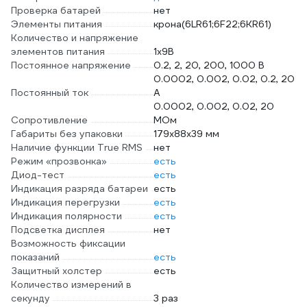
Проверка батарей
нет
Элементы питания
крона(6LR61;6F22;6KR61)
Количество и напряжение
элементов питания
1х9B
Постоянное напряжение
0.2, 2, 20, 200, 1000 В
0.0002, 0.002, 0.02, 0.2, 20
Постоянный ток
А
0.0002, 0.002, 0.02, 20
Сопротивление
МОм
Габариты без упаковки
179х88х39 мм
Наличие функции True RMS
нет
Режим «прозвонка»
есть
Диод-тест
есть
Индикация разряда батареи
есть
Индикация перегрузки
есть
Индикация полярности
есть
Подсветка дисплея
нет
Возможность фиксации
показаний
есть
Защитный холстер
есть
Количество измерений в
секунду
3 раз