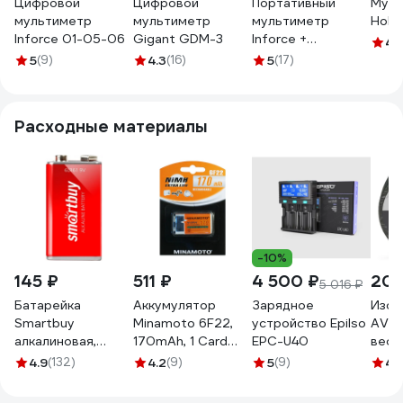
Цифровой
Цифровой
Портативный
Муль
мультиметр
мультиметр
мультиметр
Hold
Inforce 01-05-06
Gigant GDM-3
Inforce +
4.
прозвонка 01-05-
5
(9)
4.3
(16)
5
(17)
05
Расходные материалы
-10%
145 ₽
511 ₽
4 500 ₽
208
5 016 ₽
Батарейка
Аккумулятор
Зарядное
Изол
Smartbuy
Minamoto 6F22,
устройство Epilso
AVIO
алкалиновая,
170mAh, 1 Card
EPC-U40
вес 1
крона 6lr61/1b
5111
065
4.9
(132)
4.2
(9)
5
(9)
4.
(12/240) SBBA-
9V01B