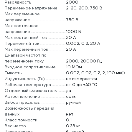
Разрядность
2000
Переменное напряжение
2, 20, 200, 750 В
Max переменное
напряжение
750 В
Max постоянное
напряжение
1000 В
Max постоянный ток
20 А
Переменный ток
0.002, 0.2, 20 А
Max переменный ток
20 А
Диапазон частот по
переменному току
2000, 20000 Гц
Входное сопротивление
10 МОм
Емкость
0.002, 0.02, 0.2, 2, 100 мкФ
Индуктивность (Гн)
не измеряется
Рабочая температура
от 0 до +40 °С
Отдельный выключатель
да
Автоотключение
есть
Выбор пределов
ручной
Возможность передачи
данных
нет
Класс точности
0.1
Вес нетто
0.38 кг
Класс товара
бытовой