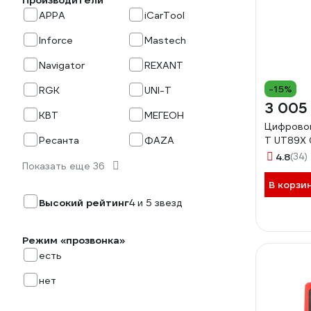
Производители
APPA
iCarTool
Inforce
Mastech
Navigator
REXANT
-15%
RGK
UNI-T
3 005
КВТ
МЕГЕОН
Цифровой
Ресанта
ФАZА
T UT89X
4.8
(34)
Показать еще 36
В корзи
Высокий рейтинг
4 и 5 звезд
Режим «прозвонка»
есть
нет