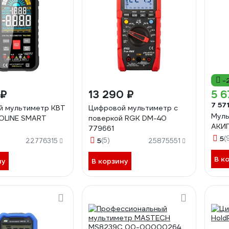
-
 ₽
13 290 ₽
5 6
7 57
й мультиметр КВТ
Цифровой мультиметр с
Муль
ROLINE SMART
поверкой RGK DM-40
АКИ
779661
5
(
5
(5)
22776315
25875551
В к
ну
В корзину