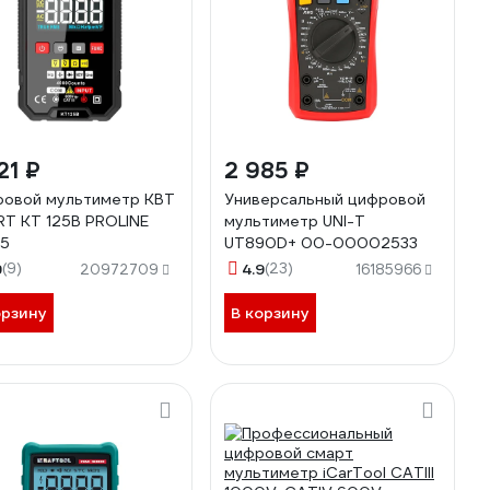
21 ₽
2 985 ₽
овой мультиметр КВТ
Универсальный цифровой
T KT 125В PROLINE
мультиметр UNI-T
25
UT890D+ 00-00002533
9
(9)
4.9
(23)
20972709
16185966
орзину
В корзину