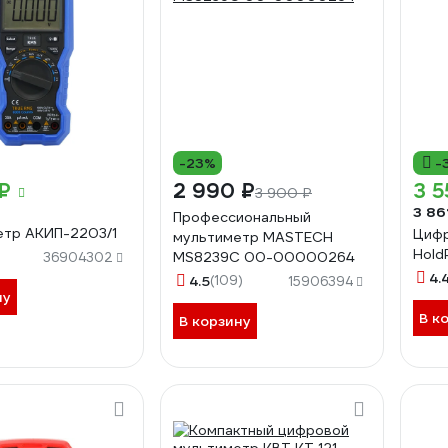
-23%
-
₽
2 990 ₽
3 5
3 900 ₽
3 86
Профессиональный
тр АКИП-2203/1
Цифр
мультиметр MASTECH
Hold
MS8239C 00-00000264
36904302
4.
4.5
(109)
15906394
ну
В к
В корзину