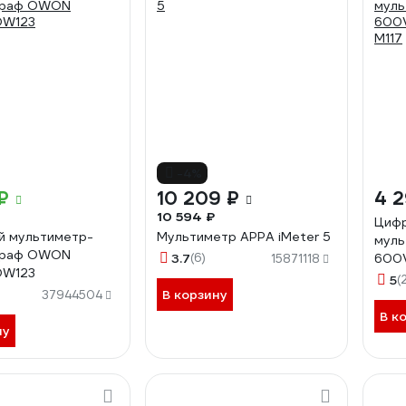
-4%
₽
10 209 ₽
4 
10 594 ₽
Цифр
й мультиметр-
Мультиметр APPA iMeter 5
муль
граф OWON
3.7
(6)
600V
15871118
OW123
M117
5
(
В корзину
37944504
В к
ну