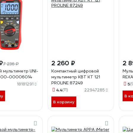
₽
2 260 ₽
2 8
7 236 ₽
 мультиметр UNI-
Компактный цифровой
Муль
+ 00-00006014
мультиметр КВТ KT 121
REXA
PROLINE 87249
5
(
18181291
4.4
(11)
22947285
ну
В к
В корзину