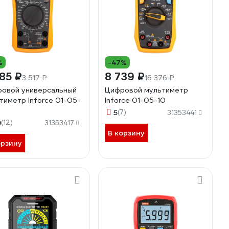
%
-47%
85 ₽
8 739 ₽
3 517 ₽
16 376 ₽
овой универсальный
Цифровой мультиметр
тиметр Inforce 01-05-
Inforce 01-05-10
5
(7)
31353441
9
(12)
31353417
В корзину
орзину