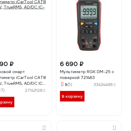
290 ₽
6 690 ₽
овой смарт
Мультиметр RGK DM-25 с
тиметр iCarTool CATIII
поверкой 721463
, TrueRMS, AD/DC IC-
5
(5)
33434496
27)
27143126
В корзину
орзину