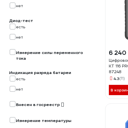
нет
Диод-тест
есть
нет
6 240
Измерение силы переменного
тока
Цифрово
KT 116 P
87248
Индикация разряда батареи
4.3
(11)
есть
нет
В корзи
Внесен в госреестр
Измерение температуры