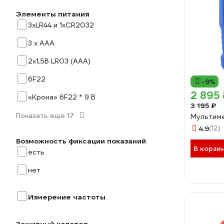
Элементы питания
3хLR44 и 1хCR2032
3 x AAA
2х1,5В LR03 (ААА)
6F22
-9%
2 895 
«Крона» 6F22 * 9 B
3 195 ₽
Показать еще 17
Мультиме
4.9
(12)
Возможность фиксации показаний
В корзи
есть
нет
Измерение частоты