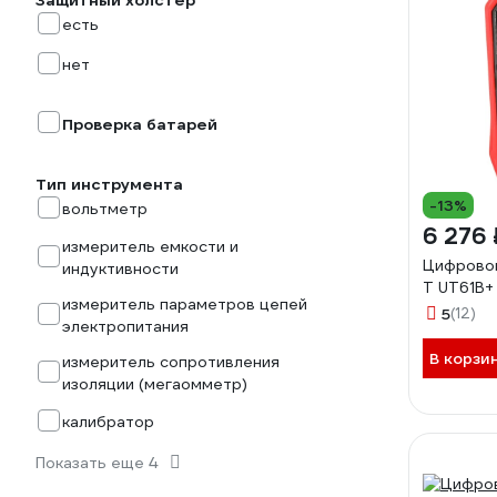
Защитный холстер
есть
нет
Проверка батарей
Тип инструмента
-13%
вольтметр
6 276 
измеритель емкости и
Цифровой
индуктивности
T UT61B
измеритель параметров цепей
5
(12)
электропитания
В корзи
измеритель сопротивления
изоляции (мегаомметр)
калибратор
Показать еще 4