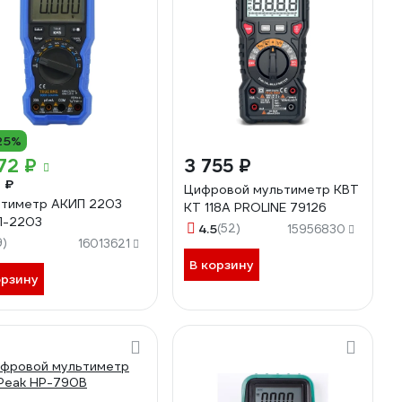
25%
72 ₽
3 755 ₽
1 ₽
Цифровой мультиметр КВТ
тиметр АКИП 2203
KT 118A PROLINE 79126
П-2203
4.5
(52)
15956830
9)
16013621
В корзину
орзину