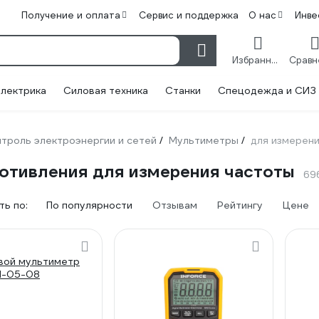
Получение и оплата
Сервис и поддержка
О нас
Инве
Избранное
лектрика
Силовая техника
Станки
Спецодежда и СИЗ
троль электроэнергии и сетей
Мультиметры
для измерени
/
/
отивления для измерения частоты
69
ь по:
По популярности
Отзывам
Рейтингу
Цене