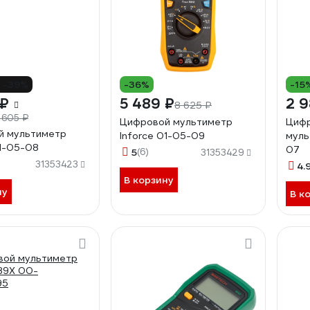
-39%
-36%
-15
 ₽
5 489 ₽
2 9
8 625 ₽
 605 ₽
Цифровой мультиметр
Цифр
й мультиметр
Inforce 01-05-09
муль
01-05-08
07
5
(6)
31353429
31353423
4.
В корзину
ну
В к