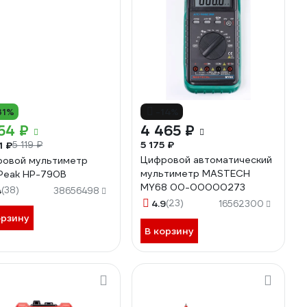
31%
-14%
54 ₽
4 465 ₽
5 175 ₽
1 ₽
5 119 ₽
Цифровой автоматический
овой мультиметр
мультиметр MASTECH
Peak HP-790B
MY68 00-00000273
4
(38)
38656498
4.9
(23)
16562300
орзину
В корзину