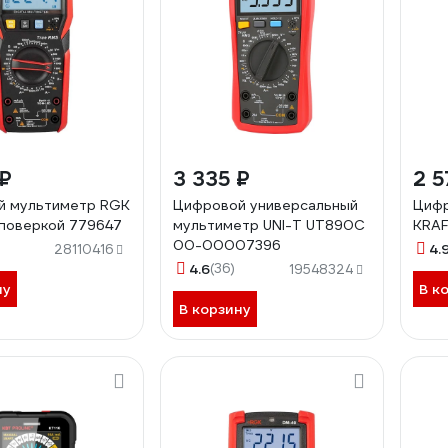
 ₽
3 335 ₽
2 5
й мультиметр RGK
Цифровой универсальный
Цифр
поверкой 779647
мультиметр UNI-T UT890C
KRA
00-00007396
4.
28110416
4.6
(36)
19548324
ну
В к
В корзину