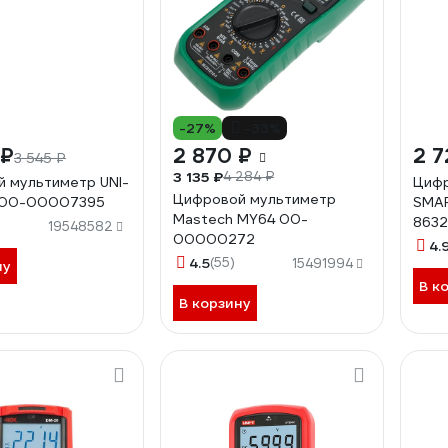
-27%
-33%
 ₽
2 870 ₽
2 7
3 545 ₽
3 135 ₽
4 284 ₽
 мультиметр UNI-
Цифр
Цифровой мультиметр
 00-00007395
SMAR
Mastech MY64 00-
863
19548582
00000272
4.
4.5
(55)
15491994
ну
В к
В корзину