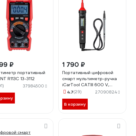
99 ₽
1 790 ₽
тиметр портативный
Портативный цифровой
NT R113C 13-3112
смарт мультиметр-ручка
iCarTool CATIII 600 V,
91)
37984500
TrueRMS IC-M111
4.7
(29)
27090824
орзину
В корзину