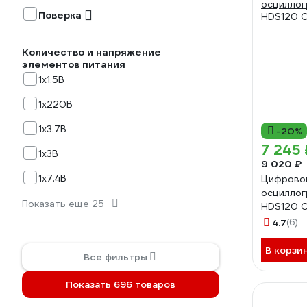
Поверка
Количество и напряжение
элементов питания
1х1.5B
1х220B
1х3.7B
-20%
7 245 
1х3B
9 020 ₽
1х7.4B
Цифрово
осцилло
Показать еще 25
HDS120 
4.7
(6)
В корзи
Все фильтры
Показать 696 товаров