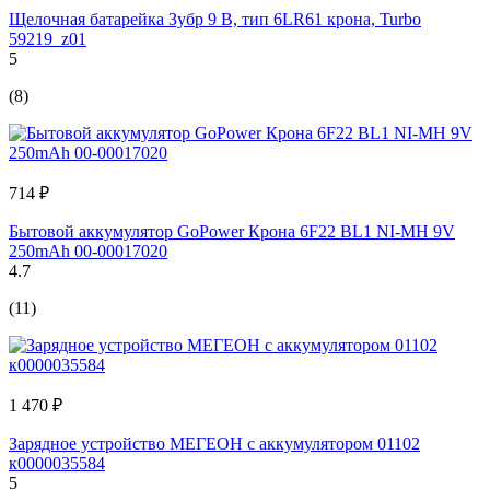
Щелочная батарейка Зубр 9 В, тип 6LR61 крона, Turbo
59219_z01
5
(8)
714 ₽
Бытовой аккумулятор GoPower Крона 6F22 BL1 NI-MH 9V
250mAh 00-00017020
4.7
(11)
1 470 ₽
Зарядное устройство МЕГЕОН с аккумулятором 01102
к0000035584
5