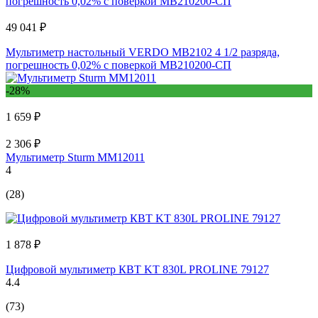
49 041 ₽
Мультиметр настольный VERDO MB2102 4 1/2 разряда,
погрешность 0,02% с поверкой MB210200-СП
-28%
1 659 ₽
2 306 ₽
Мультиметр Sturm MM12011
4
(28)
1 878 ₽
Цифровой мультиметр КВТ KT 830L PROLINE 79127
4.4
(73)