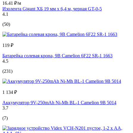
16.41 ₽/м
Изолента Gigant ХБ 19 мм х 6,4 м, черная GT-0-5
4.1
(50)
119 ₽
Батарейка солевая крона, 9В Camelion 6F22 SR-1 1663
4.5
(231)
1 134 ₽
Аккумулятор 9V-250mAh Ni-Mh BL-1 Camelion 9В 5014
3.7
(7)