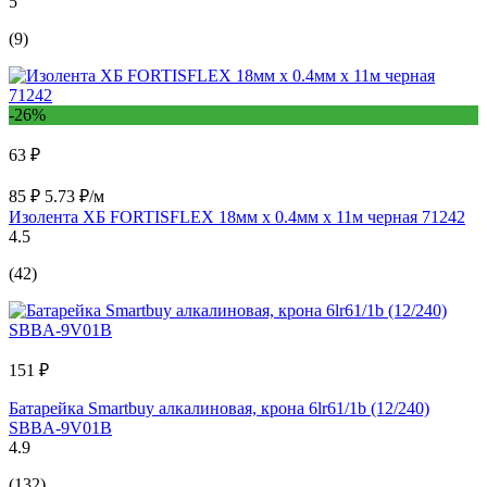
5
(9)
-26%
63 ₽
85 ₽
5.73 ₽/м
Изолента ХБ FORTISFLEX 18мм х 0.4мм х 11м черная 71242
4.5
(42)
151 ₽
Батарейка Smartbuy алкалиновая, крона 6lr61/1b (12/240)
SBBA-9V01B
4.9
(132)