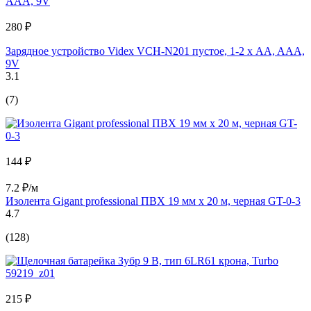
280 ₽
Зарядное устройство Videx VCH-N201 пустое, 1-2 х AA, AAA,
9V
3.1
(7)
144 ₽
7.2 ₽/м
Изолента Gigant professional ПВХ 19 мм х 20 м, черная GT-0-3
4.7
(128)
215 ₽