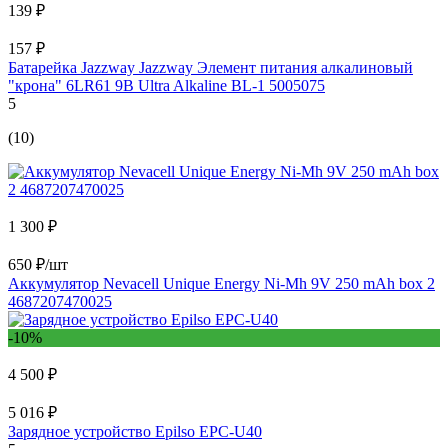
139 ₽
157 ₽
Батарейка Jazzway Jаzzway Элемент питания алкалиновый
"крона" 6LR61 9В Ultra Alkaline BL-1 5005075
5
(10)
1 300 ₽
650 ₽/шт
Аккумулятор Nevacell Unique Energy Ni-Mh 9V 250 mAh box 2
4687207470025
-10%
4 500 ₽
5 016 ₽
Зарядное устройство Epilso EPC-U40