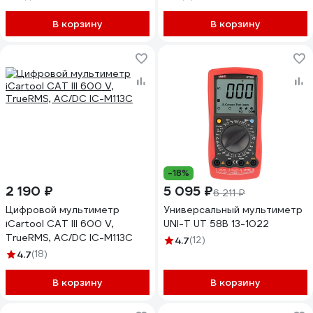
В корзину
В корзину
-18%
2 190 ₽
5 095 ₽
6 211 ₽
Цифровой мультиметр
Универсальный мультиметр
iCartool CAT III 600 V,
UNI-T UT 58B 13-1022
TrueRMS, AC/DC IC-M113C
4.7
(12)
4.7
(18)
В корзину
В корзину