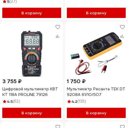
1000V, СATIV 600V,
5
(27)
TrueRMS, AC/DC IC-M116
В корзину
В корзину
3 755 ₽
1 750 ₽
Цифровой мультиметр КВТ
Мультиметр Ресанта ТЕК DT
KT 118A PROLINE 79126
9208A 61/10/507
4.5
(52)
4.2
(135)
В корзину
В корзину