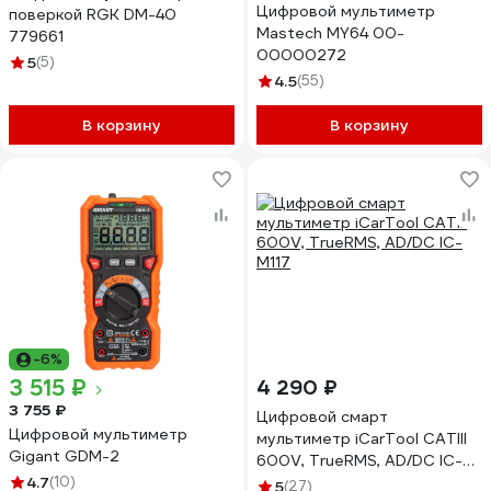
Цифровой мультиметр
поверкой RGK DM-40
Mastech MY64 00-
779661
00000272
5
(5)
4.5
(55)
В корзину
В корзину
-6%
3 515 ₽
4 290 ₽
3 755 ₽
Цифровой смарт
Цифровой мультиметр
мультиметр iCarTool CATIII
Gigant GDM-2
600V, TrueRMS, AD/DC IC-
4.7
(10)
M117
5
(27)