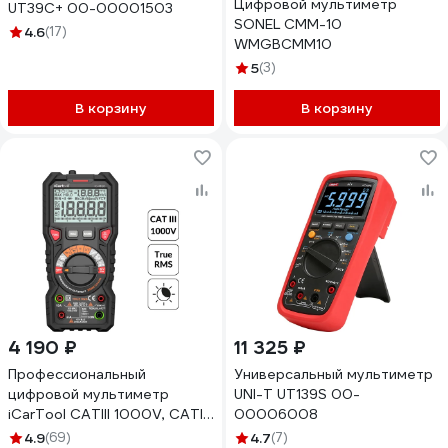
Цифровой мультиметр
UT39C+ 00-00001503
SONEL CMM-10
4.6
(17)
WMGBCMM10
5
(3)
В корзину
В корзину
4 190 ₽
11 325 ₽
Профессиональный
Универсальный мультиметр
цифровой мультиметр
UNI-T UT139S 00-
iCarTool CATIII 1000V, СATIV
00006008
600V, TrueRMS, AC/DC IC-
4.9
(69)
4.7
(7)