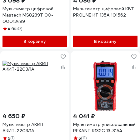
3 098 ₽
4 086 ₽
Мультиметр цифровой
Мультиметр цифровой КВТ
Mastech MS8239T 00-
PROLINE KT 135А 101562
00013499
4.9
(50)
В корзину
В корзину
4 650 ₽
4 041 ₽
Мультиметр АКИП
Мультиметр универсальный
АКИП-2203/1А
REXANT R132С 13-3154
5
(1)
5
(11)