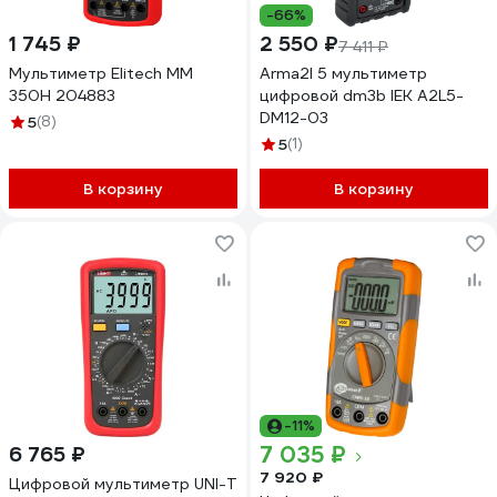
-66%
1 745 ₽
2 550 ₽
7 411 ₽
Мультиметр Elitech ММ
Arma2l 5 мультиметр
350Н 204883
цифровой dm3b IEK A2L5-
DM12-03
5
(8)
5
(1)
В корзину
В корзину
-11%
7 035 ₽
6 765 ₽
7 920 ₽
Цифровой мультиметр UNI-T