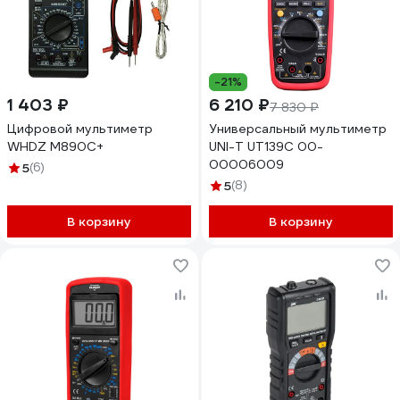
-21%
1 403 ₽
6 210 ₽
7 830 ₽
Цифровой мультиметр
Универсальный мультиметр
WHDZ M890C+
UNI-T UT139C 00-
00006009
5
(6)
5
(8)
В корзину
В корзину