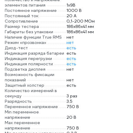
элементов питания
1х9B
Постоянное напряжение
1000 В
Постоянный ток
20 А
Сопротивление
0,1-200 МОм
Размер тестера
186х86х41 мм
Габариты без упаковки
186х86х41 мм
Наличие функции True RMS
нет
Режим «прозвонка»
нет
Диод-тест
есть
Индикация разряда батареи
есть
Индикация перегрузки
есть
Индикация полярности
есть
Подсветка дисплея
нет
Возможность фиксации
показаний
нет
Защитный холстер
есть
Количество измерений в
секунду
3 раз
Разрядность
3.5
Переменное напряжение
750 В
Min переменное
напряжение
20 В
Max переменное
напряжение
750 В