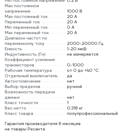
Min постоянное напряжение
0.2 В
Max постоянное
напряжение
1000 В
Max постоянный ток
20 А
Переменный ток
20 А
Min переменный ток
0 А
Max переменный ток
20 А
Диапазон частот по
переменному току
2000-20000 Гц
Емкость
1-20 мкФ
Индуктивность (Гн)
не измеряется
Коэффициент усиления
транзисторов
0-1000
Рабочая температура
от 0 до +40 °С
Отдельный выключатель
да
Автоотключение
нет
Выбор пределов
ручной
Возможность передачи
данных
нет
Класс точности
1
Вес нетто
0.318 кг
Класс товара
полупрофессиональный
Гарантия производителя 6 месяцев
на товары Ресанта