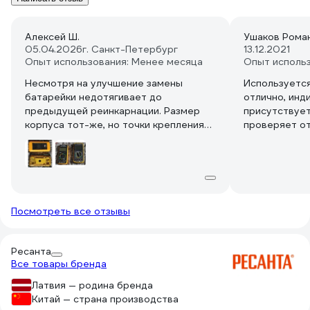
Алексей Ш.
Ушаков Рома
05.04.2026
г. Санкт-Петербург
13.12.2021
Опыт использования: Менее месяца
Опыт исполь
Несмотря на улучшение замены
Используется
батарейки недотягивает до
отлично, инди
предыдущей реинкарнации. Размер
присутствует
корпуса тот-же, но точки крепления
проверяет о
разные. Поворотный экран
работает пр
с...экономлен.
амплитудах. 
от критическ
критическим 
отлично, наре
Посмотреть все отзывы
Ресанта
Все товары бренда
Латвия — родина бренда
Китай — страна производства