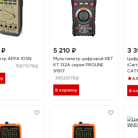
 ₽
5 210 ₽
3 3
етр APPA 105N
Мультиметр цифровой КВТ
Цифр
KT 132А серия PROLINE
iCart
15871078
91917
СATI
ну
36029178
4.
В корзину
В к