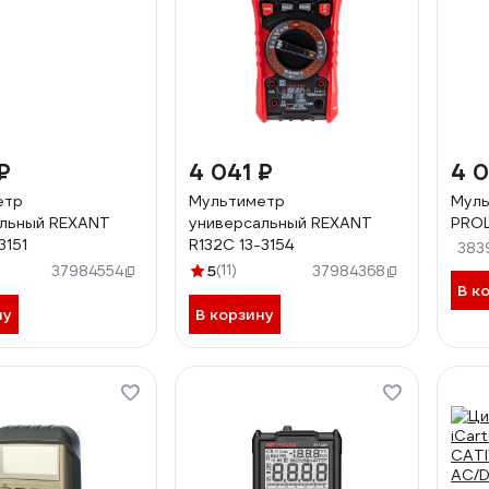
₽
4 041 ₽
4 0
етр
Мультиметр
Муль
альный REXANT
универсальный REXANT
PROL
3151
R132С 13-3154
383
5
(11)
37984554
37984368
В к
ну
В корзину