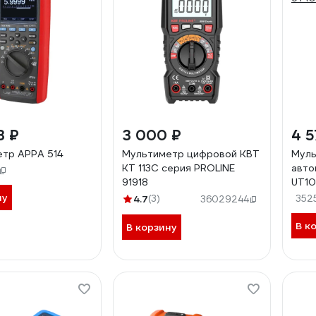
3 ₽
3 000 ₽
4 5
тр APPA 514
Мультиметр цифровой КВТ
Муль
KT 113С серия PROLINE
авто
91918
UT10
ну
4.7
(3)
352
36029244
В к
В корзину