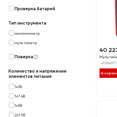
Проверка батарей
Тип инструмента
миллиомметр
мультиметр
40 22
Поверка
Мультиме
41364971
Количество и напряжение
В корзи
элементов питания
1х3B
1х7.4B
1х9B
2х1.5B