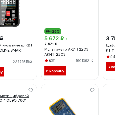
-25%
 ₽
5 672 ₽
3 7
7 571 ₽
й мультиметр КВТ
Цифр
Мультиметр АКИП 2203
ROLINE SMART
KT 1
АКИП-2203
4.
5
(9)
16013621
22776315
В к
В корзину
ну