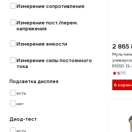
Измерение сопротивления
Измерение пост./перем.
напряжения
Измерение емкости
2 865 
Мультим
Измерение силы постоянного
универс
тока
R135D 13-
5
(16)
Подсветка дисплея
В корзи
есть
нет
Диод-тест
есть