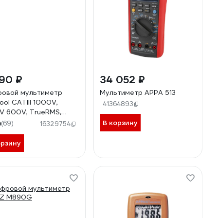
90 ₽
34 052 ₽
овой мультиметр
Мультиметр APPA 513
ool CATIII 1000V,
41364893
V 600V, TrueRMS,
AC/DC IC-M118A
В корзину
9
(69)
16329754
орзину