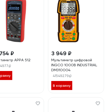
754 ₽
3 949 ₽
тиметр APPA 512
Мультиметр цифровой
INGCO 1000В INDUSTRIAL
64977
DM310004
орзину
41549279
В корзину