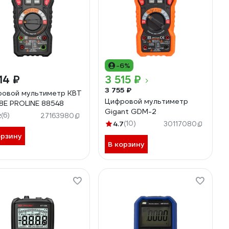
-6%
14 ₽
3 515 ₽
3 755 ₽
овой мультиметр КВТ
Цифровой мультиметр
18E PROLINE 88548
Gigant GDM-2
2
(6)
27163980
4.7
(10)
30117080
орзину
В корзину