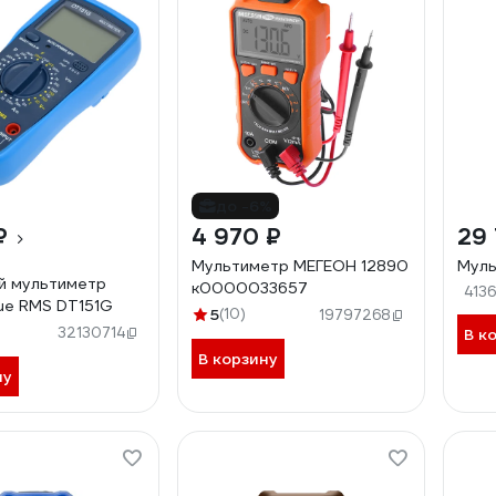
до -6%
₽
4 970 ₽
29 
Мультиметр МЕГЕОН 12890
Муль
й мультиметр
к0000033657
413
ue RMS DT151G
5
(10)
19797268
32130714
В к
В корзину
ну