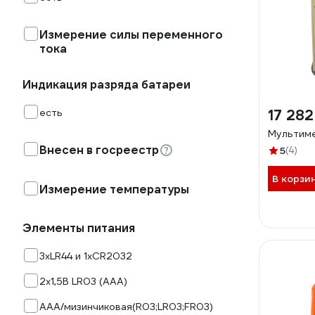
Измерение силы переменного
тока
Индикация разряда батареи
есть
17 282
Мультим
Внесен в госреестр
5
(4)
В корзи
Измерение температуры
Элементы питания
3хLR44 и 1хCR2032
2х1,5В LR03 (ААА)
AAA/мизинчиковая(R03;LR03;FR03)