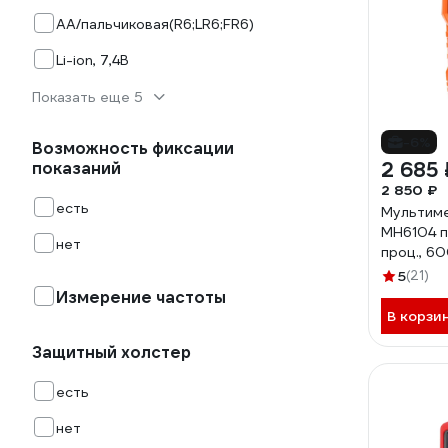
AA/пальчиковая(R6;LR6;FR6)
Li-ion, 7,4В
Показать еще 5
-6%
Возможность фиксации
2 685 
показаний
2 850 ₽
есть
Мультим
MH6104 п
нет
проц., 6
MH6104
5
(21)
Измерение частоты
В корзи
Защитный холстер
есть
нет