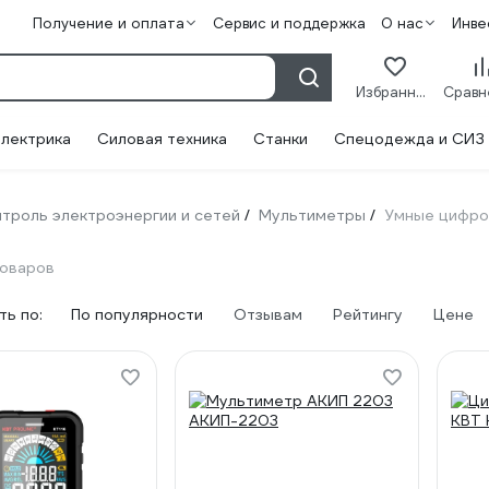
Получение и оплата
Сервис и поддержка
О нас
Инве
Избранное
лектрика
Силовая техника
Станки
Спецодежда и СИЗ
троль электроэнергии и сетей
Мультиметры
Умные цифр
/
/
товаров
ь по:
По популярности
Отзывам
Рейтингу
Цене