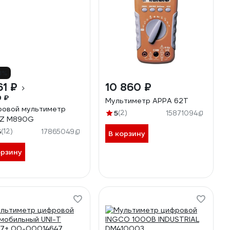
8%
61 ₽
10 860 ₽
9 ₽
Мультиметр APPA 62T
овой мультиметр
5
(2)
15871094
Z M890G
5
(12)
17865049
В корзину
орзину