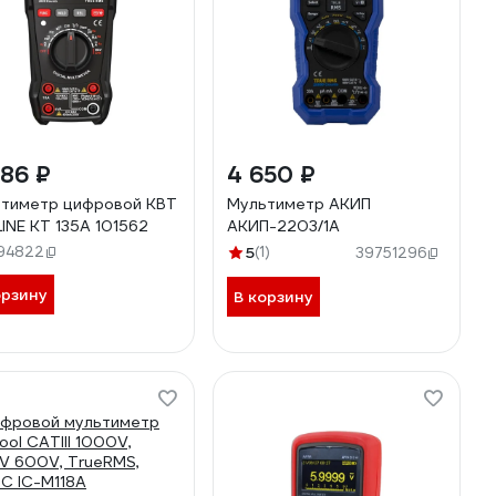
86 ₽
4 650 ₽
тиметр цифровой КВТ
Мультиметр АКИП
INE KT 135А 101562
АКИП-2203/1А
94822
5
(1)
39751296
орзину
В корзину