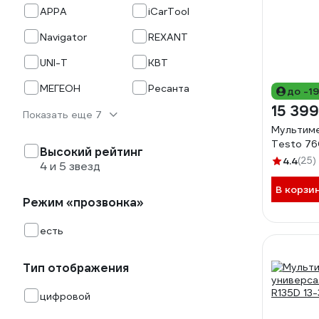
APPA
iCarTool
Navigator
REXANT
UNI-T
КВТ
МЕГЕОН
Ресанта
до -1
15 399
Показать еще 7
Мультим
Testo 76
Высокий рейтинг
4.4
(25)
4 и 5 звезд
В корзи
Режим «прозвонка»
есть
Тип отображения
цифровой