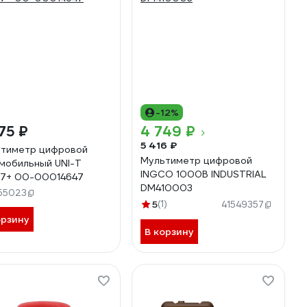
-12%
75 ₽
4 749 ₽
5 416 ₽
тиметр цифровой
Мультиметр цифровой
мобильный UNI-T
INGCO 1000В INDUSTRIAL
7+ 00-00014647
DM410003
55023
5
(1)
41549357
орзину
В корзину