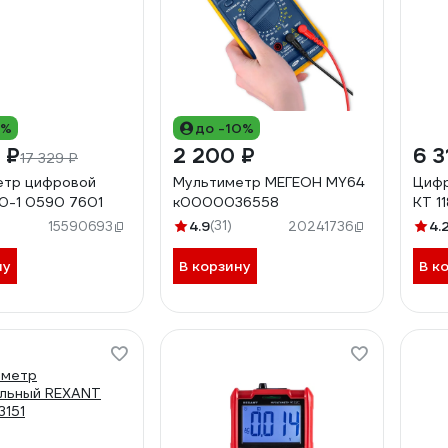
9%
до -10%
 ₽
2 200 ₽
6 3
17 329 ₽
етр цифровой
Мультиметр МЕГЕОН MY64
Цифр
0-1 0590 7601
к0000036558
KT 1
4.9
(31)
4.
15590693
20241736
ну
В корзину
В к