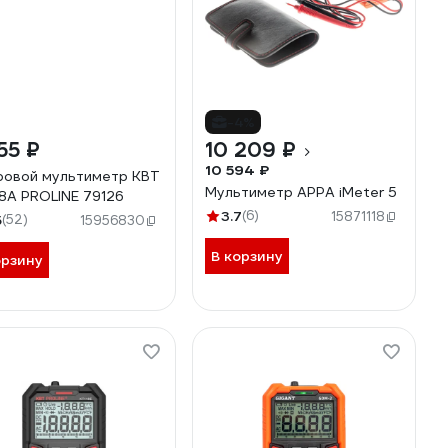
-4%
55 ₽
10 209 ₽
10 594 ₽
овой мультиметр КВТ
Мультиметр APPA iMeter 5
18A PROLINE 79126
3.7
(6)
15871118
5
(52)
15956830
В корзину
орзину