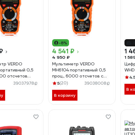
-8%
-
₽
4 541 ₽
1 4
4 950 ₽
1 58
етр VERDO
Мультиметр VERDO
Цифр
ортативный 0,5
MH6104 портативный 0,5
WHD
000 отсчетов
проц., 6000 отсчетов с
4.
00
поверкой MH610400-СП
5
(20)
39037978
39038008
В к
ну
В корзину