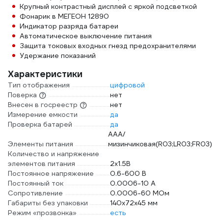
Крупный контрастный дисплей c яркой подсветкой
Фонарик в МЕГЕОН 12890
Индикатор разряда батареи
Автоматическое выключение питания
Защита токовых входных гнезд предохранителями
Удержание показаний
Характеристики
Тип отображения
цифровой
Поверка
нет
Внесен в госреестр
нет
Измерение емкости
да
Проверка батарей
да
AAA/
Элементы питания
мизинчиковая(R03;LR03;FR03)
Количество и напряжение
элементов питания
2х1.5B
Постоянное напряжение
0.6-600 В
Постоянный ток
0.0006-10 А
Сопротивление
0.0006-60 МОм
Габариты без упаковки
140х72х45 мм
Режим «прозвонка»
есть