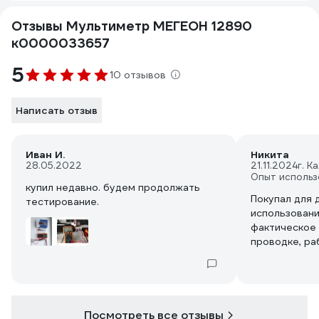
Отзывы Мультиметр МЕГЕОН 12890
к0000033657
5
10 отзывов
Написать отзыв
Иван И.
Никита
28.05.2022
21.11.2024
г. К
Опыт использ
купил недавно. будем продолжать
Покупал для
тестирование.
использовани
фактическое 
проводке, р
батареек по
постоянному
работоспосо
для телеприс
прибора уда
Посмотреть все отзывы