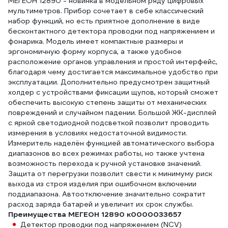
МЕГЕОН 12890 - новинка в модельном ряду цифровых
мультиметров. Прибор сочетает в себе классический
набор функций, но есть приятное дополнение в виде
бесконтактного детектора проводки под напряжением и
фонарика. Модель имеет компактные размеры и
эргономичную форму корпуса, а также удобное
расположение органов управления и простой интерфейс,
благодаря чему достигается максимальное удобство при
эксплуатации. Дополнительно предусмотрен защитный
холдер с устройствами фиксации щупов, который сможет
обеспечить высокую степень защиты от механических
повреждений и случайном падении. Большой ЖК-дисплей
с яркой светодиодной подсветкой позволит проводить
измерения в условиях недостаточной видимости.
Измеритель наделён функцией автоматического выбора
диапазонов во всех режимах работы, но также учтена
возможность перехода к ручной установке значений.
Защита от перегрузки позволит свести к минимуму риск
выхода из строя изделия при ошибочном включении
поддиапазона. Автоотключение значительно сократит
расход заряда батарей и увеличит их срок службы.
Преимущества МЕГЕОН 12890 к0000033657
Детектор проводки под напряжением (NCV)