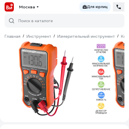
Москва
Для юрлиц
Поиск в каталоге
Главная
/
Инструмент
/
Измерительный инструмент
/
Кон