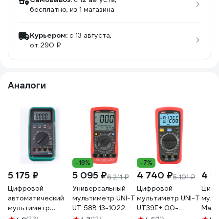
бесплатно
, из 1 магазина
Курьером:
c 13 августа,
от 290 ₽
Аналоги
-18%
-7%
5 175 ₽
5 095 ₽
4 740 ₽
4 9
6 211 ₽
5 101 ₽
Цифровой
Универсальный
Цифровой
Циф
автоматический
мультиметр UNI-T
мультиметр UNI-T
муль
мультиметр
UT 58B 13-1022
UT39E+ 00-
Mast
MASTECH MY68
00006950
00-