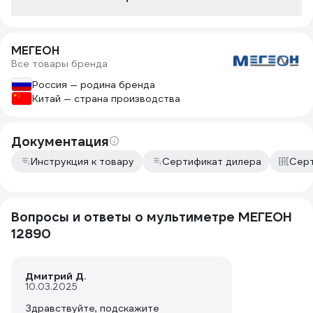
неисправност
напряжение в
прибор отлич
МЕГЕОН
хватает хоро
Все товары бренда
хранения при
Россия — родина бренда
Китай — страна производства
Документация
Инструкция к товару
Сертификат дилера
Серт
Вопросы и ответы о мультиметре МЕГЕОН
12890
Дмитрий Д.
10.03.2025
Здравствуйте, подскажите