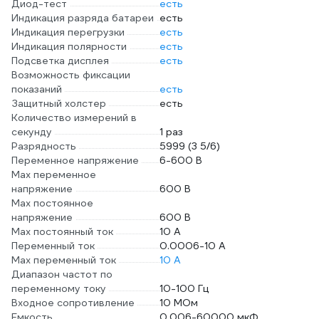
Диод-тест
есть
Индикация разряда батареи
есть
Индикация перегрузки
есть
Индикация полярности
есть
Подсветка дисплея
есть
Возможность фиксации
показаний
есть
Защитный холстер
есть
Количество измерений в
секунду
1 раз
Разрядность
5999 (3 5/6)
Переменное напряжение
6-600 В
Max переменное
напряжение
600 В
Max постоянное
напряжение
600 В
Max постоянный ток
10 А
Переменный ток
0.0006-10 А
Max переменный ток
10 А
Диапазон частот по
переменному току
10-100 Гц
Входное сопротивление
10 МОм
Емкость
0.006-60000 мкФ