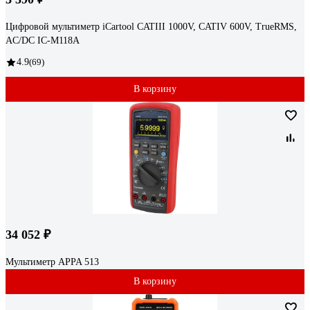
Цифровой мультиметр iCartool CATIII 1000V, СATIV 600V, TrueRMS,
AC/DC IC-M118A
4.9
(69)
В корзину
34 052 ₽
Мультиметр APPA 513
В корзину