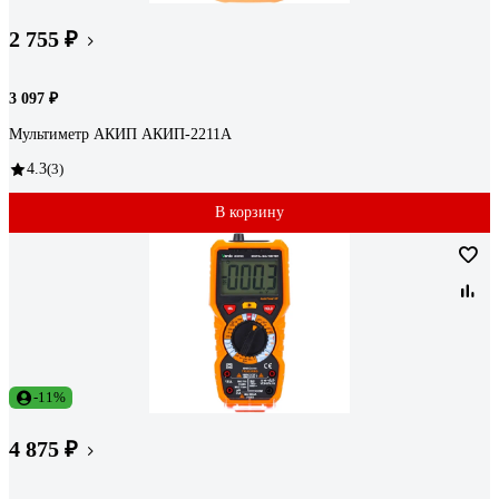
2 755 ₽
3 097 ₽
Мультиметр АКИП АКИП-2211А
4.3
(3)
В корзину
-11%
4 875 ₽