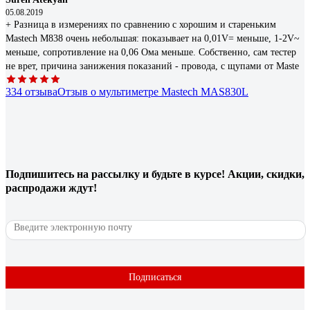
05.08.2019
+ Разница в измерениях по сравнению с хорошим и стареньким
Mastech M838 очень небольшая: показывает на 0,01V= меньше, 1-2V~
меньше, сопротивление на 0,06 Ома меньше. Собственно, сам тестер
не врет, причина занижения показаний - провода, с щупами от Maste
334 отзыва
Отзыв о мультиметре Mastech MAS830L
Петр К.
15.03.2020
Подпишитесь
на рассылку
и будьте в курсе! Акции, скидки,
Хорошо с справляется с тем, для чего сделан
распродажи ждут!
70 отзывов
Отзыв о мультиметре Ресанта DT 890 B+
Подписаться
Корсаков Юрий
03.12.2018
Прост в использовании и надежен. Я им пользуюсь с начала