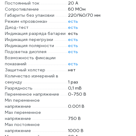
Постоянный ток
20 А
Сопротивление
60 МОм
Габариты без упаковки
220/140/70 мм
Режим «прозвонка»
есть
Диод-тест
есть
Индикация разряда батареи
есть
Индикация перегрузки
есть
Индикация полярности
есть
Подсветка дисплея
есть
Возможность фиксации
показаний
есть
Защитный холстер
нет
Количество измерений в
секунду
1 раз
Разрядность
0,1 mB
Переменное напряжение
0-750 В
Min переменное
напряжение
0.001 В
Max переменное
напряжение
750 В
Max постоянное
напряжение
1000 В