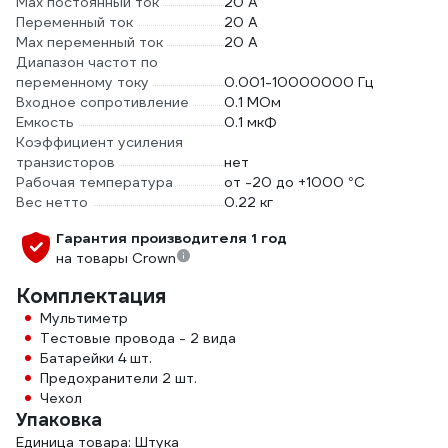
Max постоянный ток
20 А
Переменный ток
20 А
Max переменный ток
20 А
Диапазон частот по
переменному току
0.001-10000000 Гц
Входное сопротивление
0.1 МОм
Емкость
0.1 мкФ
Коэффициент усиления
транзисторов
нет
Рабочая температура
от -20 до +1000 °С
Вес нетто
0.22 кг
Гарантия производителя 1 год
на товары Crown
Комплектация
Мультиметр
Тестовые провода - 2 вида
Батарейки 4 шт.
Предохранители 2 шт.
Чехол
Упаковка
Единица товара: Штука