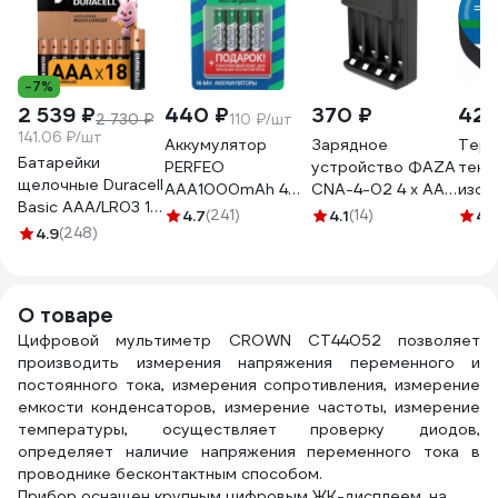
-7%
2 539 ₽
440 ₽
370 ₽
422
2 730 ₽
110 ₽/шт
141.06 ₽/шт
Аккумулятор
Зарядное
Терм
Батарейки
PERFEO
устройство ФАZА
текс
щелочные Duracell
AAA1000mAh 4
CNA-4-02 4 х АА/
изол
Basic ААA/LR03 18
шт блистер бокс
ААА, питание от
Авто
4.7
(241)
4.1
(14)
4.
шт. блистер
4.9
(248)
30 009 111
сети 220В
25 м
Б0014449
5048638
RPL00528
О товаре
Цифровой мультиметр CROWN CT44052 позволяет
производить измерения напряжения переменного и
постоянного тока, измерения сопротивления, измерение
емкости конденсаторов, измерение частоты, измерение
температуры, осуществляет проверку диодов,
определяет наличие напряжения переменного тока в
проводнике бесконтактным способом.
Прибор оснащен крупным цифровым ЖК-дисплеем, на