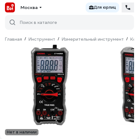
Москва
Для юрлиц
Поиск в каталоге
Главная
/
Инструмент
/
Измерительный инструмент
/
Кон
Нет в наличии