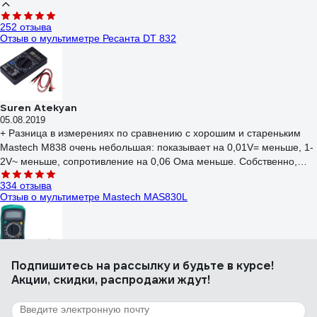
252 отзыва
Отзыв о мультиметре Ресанта DT 832
Suren Atekyan
05.08.2019
+ Разница в измерениях по сравнению с хорошим и стареньким
Mastech M838 очень небольшая: показывает на 0,01V= меньше, 1-
2V~ меньше, сопротивление на 0,06 Ома меньше. Собственно,
сам тестер не врет, причина занижения показаний - провода, с
334 отзыва
щупами от Maste
Отзыв о мультиметре Mastech MAS830L
Подпишитесь
на рассылку
и будьте в курсе!
Петр К.
Акции, скидки, распродажи ждут!
15.03.2020
Хорошо с справляется с тем, для чего сделан
70 отзывов