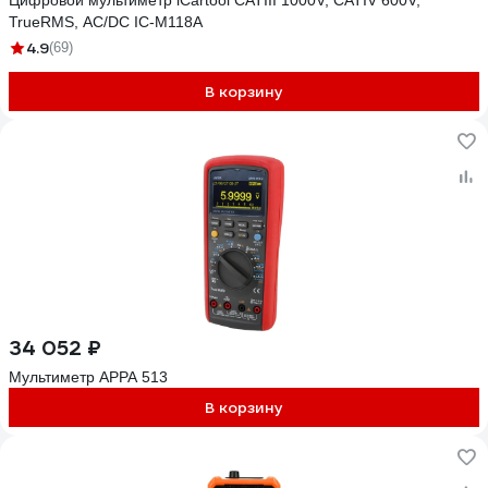
Цифровой мультиметр iCartool CATIII 1000V, СATIV 600V,
TrueRMS, AC/DC IC-M118A
4.9
(69)
В корзину
34 052 ₽
Мультиметр APPA 513
В корзину