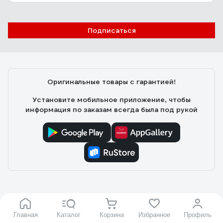
Отзыв о мультиметре Ресанта DT 890 B+
Подписаться
Корсаков Юрий
03.12.2018
Прост в использовании и надежен. Я им пользуюсь с начала
Оригинальные товары с гарантией!
перестройки. Ни разу не подвел.
Установите мобильное приложение, чтобы
информация по заказам всегда была под рукой
Каталог
Главная
Каталог
Корзина
Избранное
Профиль
Адреса магазинов