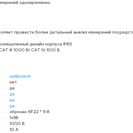
змерений одновременно
зволяет провести более детальный анализ измерений посредс
ромышленный дизайн корпуса IP65
AT III 1000 В/ CAT IV 600 В.
цифровой
нет
да
да
да
да
«Крона» 6F22 * 9 B
1х9B
1000 В
10 А