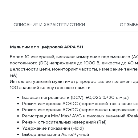
ОПИСАНИЕ И ХАРАКТЕРИСТИКИ
ОТЗЫВ
Мультиметр цифровой APPA 511
Более 10 измерений, включая: измерение переменного (АС)
постоянного (DC) напряжения до 1000 В, емкости до 40 
целостности цепи, мониторинг частоты, измерение темпе
мА)
Интеллектуальный мультиметр предоставляет элементарн
100 значений во внутреннюю память
Базовая погрешность (DCV): ±0,025 %+20 е.м.р.)
Режим измерения AC+DC (переменный ток в сочетан
Режим измерения AC+DC (переменное напряжение в
Регистрация Min/ Max/ AVG и пиковых значений /Pea
Режим относительных измерений (Rel)
Удержание показаний (Hold)
Выбор диапазона Авто/Ручной