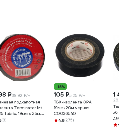
-15%
98 ₽
105 ₽
1 417
39.92 ₽/м
5.25 ₽/м
28.34 ₽
аневая подкапотная
ПВХ-изолента ЭРА
Тканев
олента Terminator Izt
19ммх20м черная
хб, чер
25 fabric, 19мм х 25м,
C0036540
двухст
лщина 0,25мм
5
(8)
4.8
(275)
0.4 м
00832
5
(6)