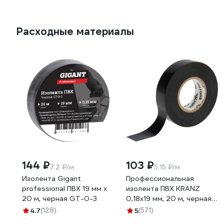
Расходные материалы
144 ₽
103 ₽
7.2 ₽/м
5.15 ₽/м
Изолента Gigant
Профессиональная
professional ПВХ 19 мм х
изолента ПВХ KRANZ
20 м, черная GT-0-3
0,18х19 мм, 20 м, черная
KR-09-2806
4.7
(128)
5
(571)