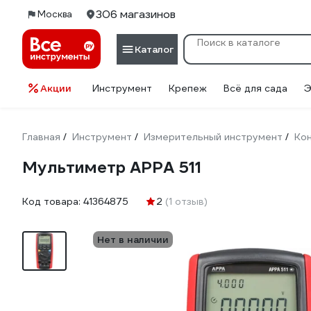
306 магазинов
Москва
Каталог
Акции
Инструмент
Крепеж
Всё для сада
Э
Главная
Инструмент
Измерительный инструмент
Кон
/
/
/
Мультиметр APPA 511
Код товара:
41364875
2
(1 отзыв)
Нет в наличии