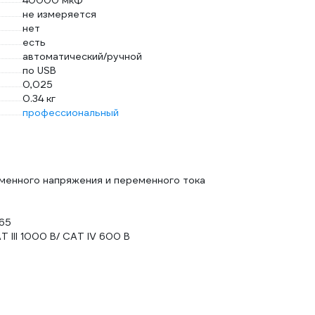
40000 мкФ
не измеряется
нет
есть
автоматический/ручной
по USB
0,025
0.34 кг
профессиональный
еменного напряжения и переменного тока
65
 III 1000 В/ CAT IV 600 В