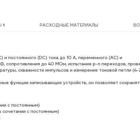
Ы
1
РАСХОДНЫЕ МАТЕРИАЛЫ
ВО
 и постоянного (DC) тока до 10 А, переменного (АС) и
мФ, сопротивления до 40 МОм, испытание p-n переходов, пров
ратуры, скважности импульсов и измерение токовой петли (4
ые функции записывающих устройств, он позволяет сохранят
ии с постоянным)
 сочетании с постоянным)
k