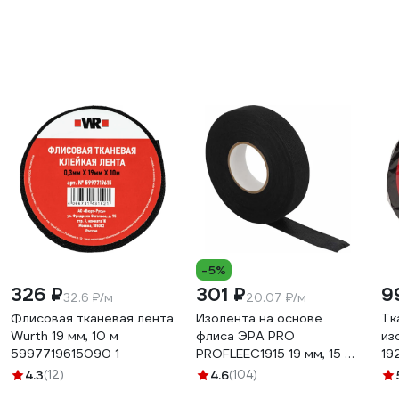
-5%
326 ₽
301 ₽
9
32.6 ₽/м
20.07 ₽/м
Флисовая тканевая лента
Изолента на основе
Тк
Wurth 19 мм, 10 м
флиса ЭРА PRO
из
5997719615090 1
PROFLEEC1915 19 мм, 15 м,
19
0,3 мм, черная Б0057181
то
4.3
(12)
4.6
(104)
20