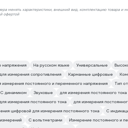
лера менять характеристики, внешний вид, комплектацию товара и м
ой офертой
о напряжения
На русском языке
Универсальные
Высок
 для измерения сопротивления
Карманные цифровые
Ком
 измерения постоянного и переменного напряжения
Тип о
С динамиком
Звуковые
для измерения постоянного тока
для измерения постоянного тока
для измерения постоянног
ения цифровой для измерения постоянного тока
C индикац
 измерений
С вольтметрами
Измерение постоянного и п