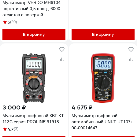
Мультиметр VERDO MH6104
портативный 0,5 проц., 6000
отсчетов с поверкой
MH610400-СП
5
(20)
В корзину
В корзину
3 000 ₽
4 575 ₽
Мультиметр цифровой КВТ KT
Мультиметр цифровой
113С серия PROLINE 91918
автомобильный UNI-T UT107+
00-00014647
4.7
(3)