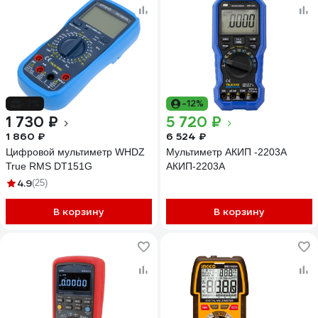
-7%
-12%
1 730 ₽
5 720 ₽
1 860 ₽
6 524 ₽
Цифровой мультиметр WHDZ
Мультиметр АКИП -2203А
True RMS DT151G
АКИП-2203А
4.9
(25)
В корзину
В корзину