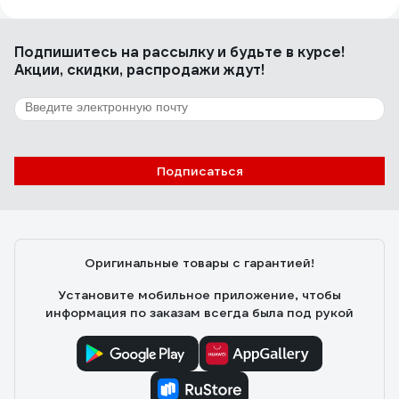
Петр К.
15.03.2020
Подпишитесь
на рассылку
и будьте в курсе!
Хорошо с справляется с тем, для чего сделан
Акции, скидки, распродажи ждут!
70 отзывов
Отзыв о мультиметре Ресанта DT 890 B+
Подписаться
Корсаков Юрий
03.12.2018
Прост в использовании и надежен. Я им пользуюсь с
начала перестройки. Ни разу не подвел.
Оригинальные товары с гарантией!
Установите мобильное приложение, чтобы
информация по заказам всегда была под рукой