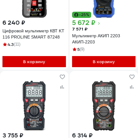
-25%
5 672 ₽
6 240 ₽
7 571 ₽
Цифровой мультиметр КВТ KT
Мультиметр АКИП 2203
116 PROLINE SMART 87248
АКИП-2203
4.3
(11)
5
(9)
В корзину
В корзину
3 755 ₽
6 314 ₽