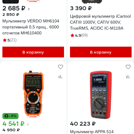
-6%
2 685 ₽
3 390 ₽
2 850 ₽
Цифровой мультиметр iCartool
Мультиметр VERDO MH6104
CATIII 1000V, СATIV 600V,
портативный 0,5 проц., 6000
TrueRMS, AC/DC IC-M118A
отсчетов MH610400
4.9
(69)
5
(21)
В корзину
В корзину
-8%
4 541 ₽
40 223 ₽
4 950 ₽
Мультиметр APPA 514