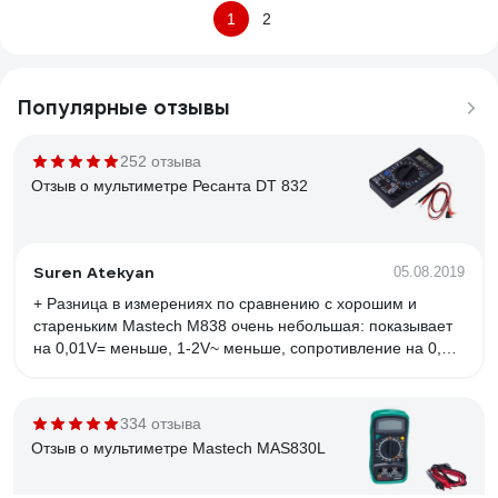
1
2
Популярные отзывы
252 отзыва
Отзыв о мультиметре Ресанта DT 832
Suren Atekyan
05.08.2019
+ Разница в измерениях по сравнению с хорошим и
стареньким Mastech M838 очень небольшая: показывает
на 0,01V= меньше, 1-2V~ меньше, сопротивление на 0,06
Ома меньше. Собственно, сам тестер не врет, причина
занижения показаний - провода, с щупами от Maste
334 отзыва
Отзыв о мультиметре Mastech MAS830L