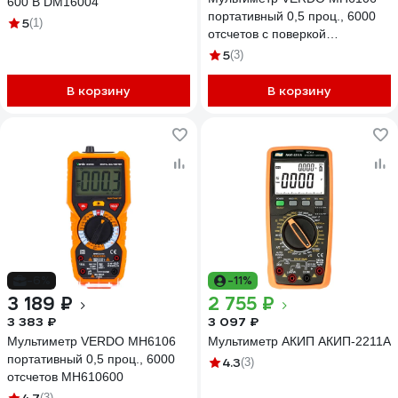
600 В DM16004
портативный 0,5 проц., 6000
5
(1)
отсчетов с поверкой
MH610600-СП
5
(3)
В корзину
В корзину
-6%
-11%
3 189 ₽
2 755 ₽
3 383 ₽
3 097 ₽
Мультиметр VERDO MH6106
Мультиметр АКИП АКИП-2211А
портативный 0,5 проц., 6000
4.3
(3)
отсчетов MH610600
(3)