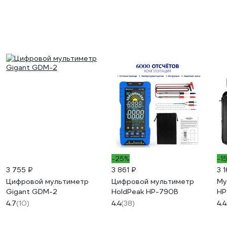
-25%
-1
3 755 ₽
3 861 ₽
3 
Цифровой мультиметр
Цифровой мультиметр
Му
Gigant GDM-2
HoldPeak HP-790B
HP
4.7
(10)
4.4
(38)
4.4