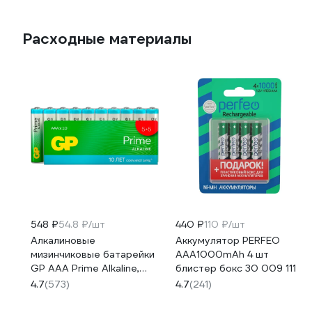
Расходные материалы
548 ₽
54.8 ₽/шт
440 ₽
110 ₽/шт
Алкалиновые
Аккумулятор PERFEO
мизинчиковые батарейки
AAA1000mAh 4 шт
GP АAА Prime Alkaline,
блистер бокс 30 009 111
набор 10 шт. 19796
4.7
(573)
4.7
(241)