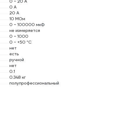
0 ~ 20 А
0 А
20 А
10 МОм
0 ~ 100000 мкФ
не измеряется
0 ~ 1000
0 ~ +50 °С
нет
есть
ручной
нет
0.1
0.348 кг
полупрофессиональный