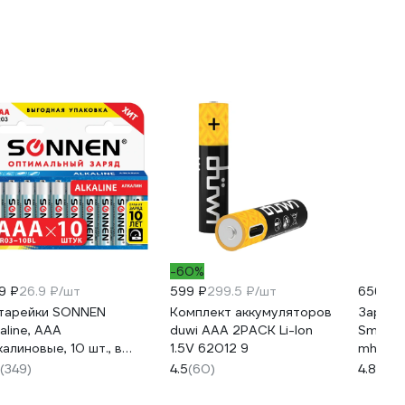
-60%
9 ₽
26.9 ₽/шт
599 ₽
299.5 ₽/шт
656 ₽
тарейки SONNEN
Комплект аккумуляторов
Зарядн
kaline, AAA
duwi AAA 2PACK Li-Ion
Smartb
калиновые, 10 шт., в
1.5V 62012 9
mh/ni-
робке, 451089
автома
(349)
4.5
(60)
4.8
(42)
505