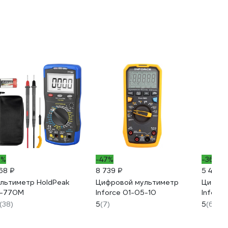
5%
-47%
-36%
168 ₽
8 739 ₽
5 489 
льтиметр HoldPeak
Цифровой мультиметр
Цифров
-770M
Inforce 01-05-10
Inforc
(38)
5
(7)
5
(6)