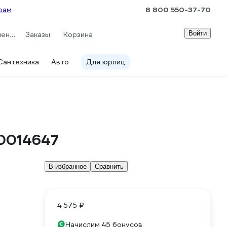
рам
8 800 550-37-70
Войти
Сравнение
Заказы
Корзина
Сантехника
Авто
Для юрлиц
0014647
В избранное
Сравнить
4 575 ₽
Начислим 45 бонусов