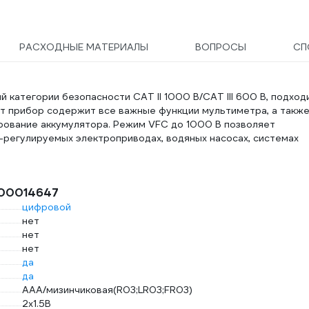
РАСХОДНЫЕ МАТЕРИАЛЫ
ВОПРОСЫ
СП
категории безопасности CAT II 1000 В/CAT III 600 В, подход
от прибор содержит все важные функции мультиметра, а такж
ирование аккумулятора. Режим VFC до 1000 В позволяет
-регулируемых электроприводах, водяных насосах, системах
-00014647
цифровой
нет
нет
нет
да
да
AAA/мизинчиковая(R03;LR03;FR03)
2х1.5B