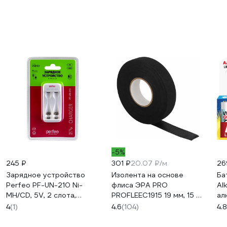
-5%
245 ₽
301 ₽
20.07 ₽/м
26
Зарядное устройство
Изолента на основе
Ба
Perfeo PF-UN-210 Ni-
флиса ЭРА PRO
Al
MH/CD, 5V, 2 слота,
PROFLEEC1915 19 мм, 15 м,
ал
AA/AAA 30015285
0,3 мм, черная Б0057181
ко
4
(1)
4.6
(104)
4.8