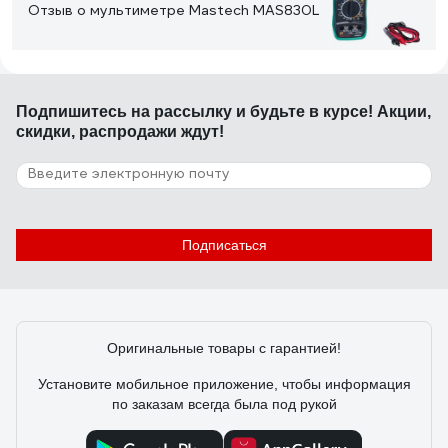
Отзыв о мультиметре Mastech MAS830L
15.03.2020
Петр К.
Подпишитесь
на рассылку
и будьте в курсе! Акции,
Хорошо с справляется с тем, для чего сделан
скидки, распродажи ждут!
70 отзывов
Отзыв о мультиметре Ресанта DT 890 B+
Подписаться
03.12.2018
Корсаков Юрий
Прост в использовании и надежен. Я им пользуюсь с
начала перестройки. Ни разу не подвел.
Оригинальные товары с гарантией!
Установите мобильное приложение, чтобы информация
по заказам всегда была под рукой