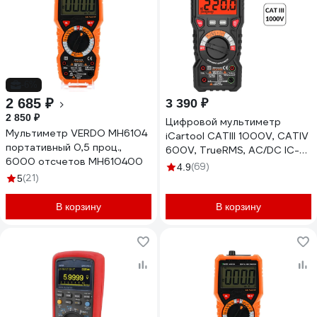
-6%
2 685 ₽
3 390 ₽
2 850 ₽
Цифровой мультиметр
Мультиметр VERDO MH6104
iCartool CATIII 1000V, СATIV
портативный 0,5 проц.,
600V, TrueRMS, AC/DC IC-
6000 отсчетов MH610400
M118A
(69)
4.9
(21)
5
В корзину
В корзину