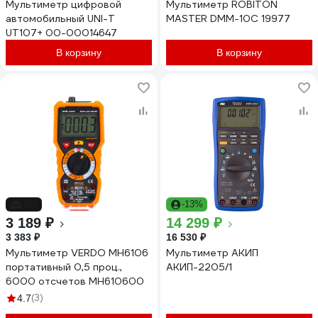
Мультиметр цифровой
Мультиметр ROBITON
автомобильный UNI-T
MASTER DMM-10C 19977
UT107+ 00-00014647
В корзину
В корзину
-6%
-13%
3 189 ₽
14 299 ₽
3 383 ₽
16 530 ₽
Мультиметр VERDO MH6106
Мультиметр АКИП
портативный 0,5 проц.,
АКИП-2205/1
6000 отсчетов MH610600
(3)
4.7