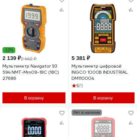
-12%
2 139 ₽
5 381 ₽
2 442 ₽
Мультиметр Navigator 93
Мультиметр цифровой
594 NMT-Mm09-18C (18C)
INGCO 1000В INDUSTRIAL
27686
DM110004
(1)
5
В корзину
В корзину
Нет в наличии