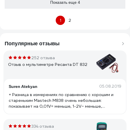
Показать еще 4
1
2
Популярные отзывы
252 отзыва
Отзыв о мультиметре Ресанта DT 832
05.08.2019
Suren Atekyan
+ Разница в измерениях по сравнению с хорошим и
стареньким Mastech M838 очень небольшая:
показывает на 0,01V= меньше, 1-2V~ меньше,
сопротивление на 0,06 Ома меньше. Собственно, сам
тестер не врет, причина занижения показаний -
провода, с щупами от Maste
334 отзыва