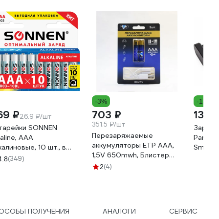
-3%
-13%
69 ₽
703 ₽
13 3
26.9 ₽/шт
351.5 ₽/шт
тарейки SONNEN
Зарядн
Перезаряжаемые
kaline, AAA
Panaso
аккумуляторы ЕТР ААА,
калиновые, 10 шт., в
Smart-
1,5V 650mwh, Блистер
робке, 451089
batter
(349)
4.8
2шт + кабель TYPE-C ETP
(4)
2
104007
ОСОБЫ ПОЛУЧЕНИЯ
АНАЛОГИ
СЕРВИС