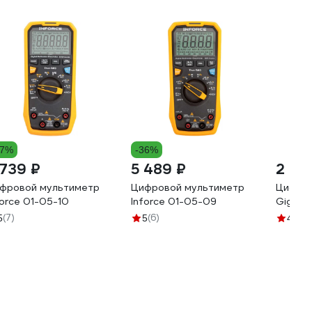
47%
-36%
 739 ₽
5 489 ₽
2 39
фровой мультиметр
Цифровой мультиметр
Цифров
force 01-05-10
Inforce 01-05-09
Gigant
(7)
(6)
(1
5
5
4.7