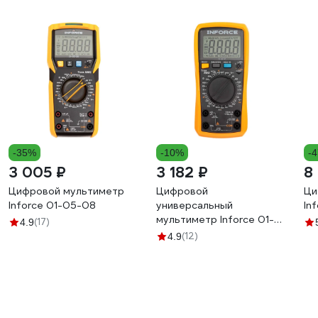
-35%
-10%
-
3 005 ₽
3 182 ₽
8
Цифровой мультиметр
Цифровой
Ци
Inforce 01-05-08
универсальный
In
мультиметр Inforce 01-
(17)
4.9
05-07
(12)
4.9