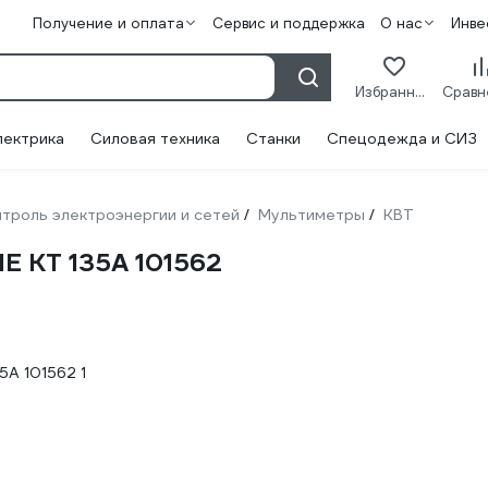
Получение и оплата
Сервис и поддержка
О нас
Инве
Избранное
лектрика
Силовая техника
Станки
Спецодежда и СИЗ
троль электроэнергии и сетей
Мультиметры
КВТ
/
/
E KT 135А 101562