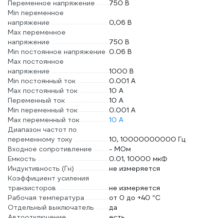
Переменное напряжение
750 В
Min переменное
напряжение
0,06 В
Max переменное
напряжение
750 В
Min постоянное напряжение
0.06 В
Max постоянное
напряжение
1000 В
Min постоянный ток
0.001 А
Max постоянный ток
10 А
Переменный ток
10 А
Min переменный ток
0.001 А
Max переменный ток
10 А
Диапазон частот по
переменному току
10, 10000000000 Гц
Входное сопротивление
- МОм
Емкость
0.01, 10000 мкФ
Индуктивность (Гн)
не измеряется
Коэффициент усиления
транзисторов
не измеряется
Рабочая температура
от 0 до +40 °С
Отдельный выключатель
да
Автоотключение
есть