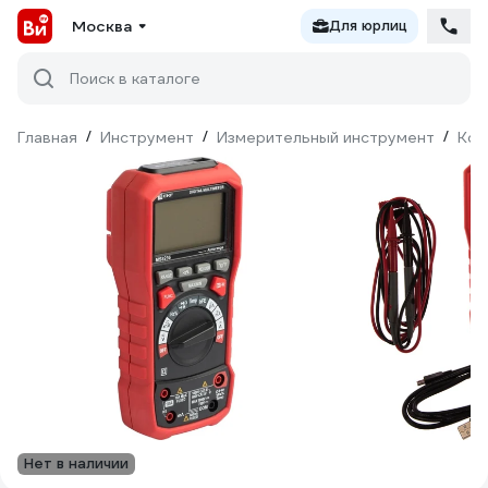
Москва
Для юрлиц
Поиск в каталоге
Главная
/
Инструмент
/
Измерительный инструмент
/
Кон
Нет в наличии