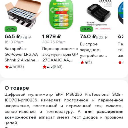
-17%
-10%
645 ₽
1 979 ₽
740 ₽
422
779 ₽
822 ₽
16.13 ₽/шт
494.75 ₽/шт
Быстрое
Терм
Батарейка
Перезаряжаемые
зарядное
текс
GoPower LR6 AA
аккумуляторы GP
устройство
изол
Shrink 2 Alkaline
270AAHC AA,
Camelion BC-1046
Авто
4
(5)
4.
1.5V 00-
емкость 2700
4.9
(183)
4.7
(843)
(с индикацией,
25 м
00015599
мАч - 4 шт.
4хАА, ААА) 15040
270AAHC3/1RGY-
2CRCB4 15783909
О товаре
Цифровой мультиметр EKF MS8236 Professional SQIn-
180701-pm8236 измеряет постоянное и переменное
напряжение, постоянный и переменный ток, емкость,
сопротивление и температуру. А
для расширения
возможностей
аппарат имеет тест диодов и прозвона
цепей.