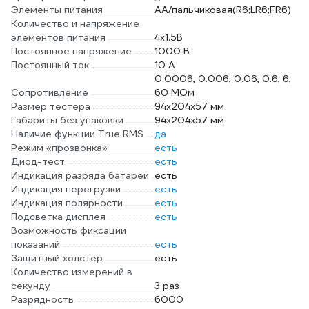
Элементы питания
AA/пальчиковая(R6;LR6;FR6)
Количество и напряжение
элементов питания
4х1.5B
Постоянное напряжение
1000 В
Постоянный ток
10 А
0.0006, 0.006, 0.06, 0.6, 6,
Сопротивление
60 МОм
Размер тестера
94х204х57 мм
Габариты без упаковки
94х204х57 мм
Наличие функции True RMS
да
Режим «прозвонка»
есть
Диод-тест
есть
Индикация разряда батареи
есть
Индикация перегрузки
есть
Индикация полярности
есть
Подсветка дисплея
есть
Возможность фиксации
показаний
есть
Защитный холстер
есть
Количество измерений в
секунду
3 раз
Разрядность
6000