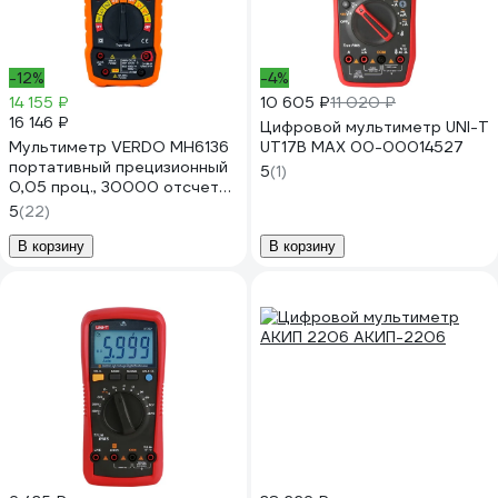
-12%
-4%
14 155 ₽
10 605 ₽
11 020 ₽
16 146 ₽
Цифровой мультиметр UNI-T
Мультиметр VERDO MH6136
UT17B MAX 00-00014527
портативный прецизионный
5
(1)
0,05 проц., 30000 отсчетов
с поверкой MH613600-СП
5
(22)
В корзину
В корзину