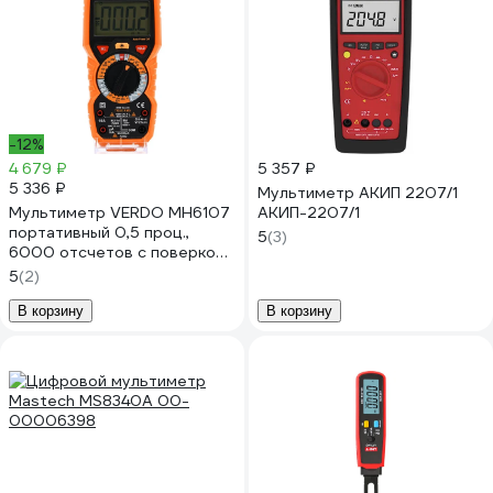
-12%
4 679 ₽
5 357 ₽
5 336 ₽
Мультиметр АКИП 2207/1
Мультиметр VERDO MH6107
АКИП-2207/1
портативный 0,5 проц.,
5
(3)
6000 отсчетов с поверкой
MH610700-СП
5
(2)
В корзину
В корзину