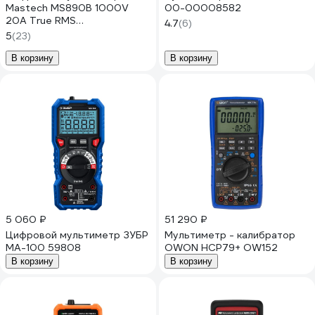
Mastech MS890B 1000V
00-00008582
20A True RMS
4.7
(6)
измер.ёмкость,частота,температ.
5
(23)
+фонарь, разрядность 4000
00-00013949
В корзину
В корзину
5 060 ₽
51 290 ₽
Цифровой мультиметр ЗУБР
Мультиметр - калибратор
МА-100 59808
OWON HCP79+ OW152
В корзину
В корзину