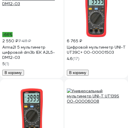
-66%
2 550 ₽
7 411 ₽
6 765 ₽
Arma2l 5 мультиметр
Цифровой мультиметр UNI-T
цифровой dm3b IEK A2L5-
UT39C+ 00-00001503
DM12-03
4.6
(17)
5
(1)
В корзину
В корзину