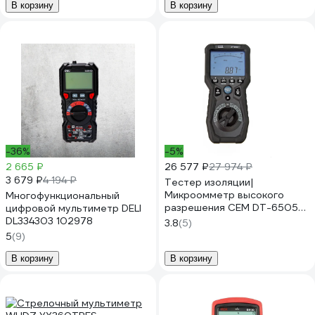
В корзину
В корзину
-36%
-5%
2 665 ₽
26 577 ₽
27 974 ₽
3 679 ₽
4 194 ₽
Тестер изоляции|
Микроомметр высокого
Многофункциональный
разрешения СЕМ DT-6505
цифровой мультиметр DELI
TRMS 875184
DL334303 102978
3.8
(5)
5
(9)
В корзину
В корзину