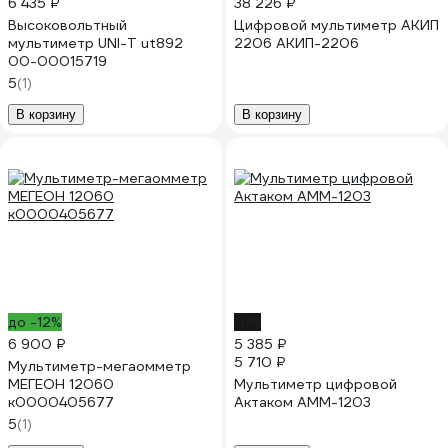
6 435 ₽
38 226 ₽
Высоковольтный
Цифровой мультиметр АКИП
мультиметр UNI-T ut892
2206 АКИП-2206
00-00015719
5
(1)
В корзину
В корзину
до -12%
-6%
6 900 ₽
5 385 ₽
5 710 ₽
Мультиметр-мегаомметр
МЕГЕОН 12060
Мультиметр цифровой
к0000405677
Актаком АММ-1203
5
(1)