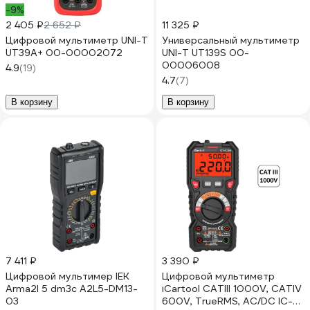
-9%
2 405 ₽
2 652 ₽
11 325 ₽
Цифровой мультиметр UNI-T
Универсальный мультиметр
UT39A+ 00-00002072
UNI-T UT139S 00-
00006008
4.9
(19)
4.7
(7)
В корзину
В корзину
7 411 ₽
3 390 ₽
Цифровой мультимер IEK
Цифровой мультиметр
Arma2l 5 dm3c A2L5-DM13-
iCartool CATIII 1000V, СATIV
03
600V, TrueRMS, AC/DC IC-