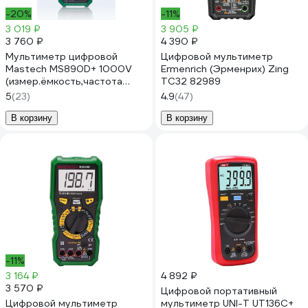
-20%
-11%
3 019 ₽
3 905 ₽
3 760 ₽
4 390 ₽
Мультиметр цифровой
Цифровой мультиметр
Mastech MS890D+ 1000V
Ermenrich (Эрменрих) Zing
(измер.ёмкость,частота
TC32 82989
,температ,NCV)+тест
5
(23)
4.9
(47)
транзисторов,диодов 00-
00014135
В корзину
В корзину
-11%
3 164 ₽
4 892 ₽
3 570 ₽
Цифровой портативный
Цифровой мультиметр
мультиметр UNI-T UT136C+