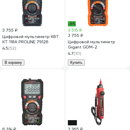
-6%
3 755 ₽
3 515 ₽
3 755 ₽
Цифровой мультиметр КВТ
KT 118A PROLINE 79126
Цифровой мультиметр
Gigant GDM-2
4.5
(52)
4.7
(10)
В корзину
Купить
-14%
6 314 ₽
3 365 ₽