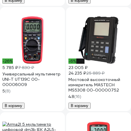
В корзину
В корзину
-26%
-6%
-11%
5 785 ₽
7 830 ₽
23 005 ₽
24 235 ₽
25 889 ₽
Универсальный мультиметр
UNI-T UT139C 00-
Мостовой высокоточный
00006009
измеритель MASTECH
MS5308 00-00000752
5
(8)
4.8
(16)
В корзину
В корзину