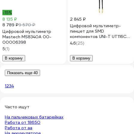
-15%
8 135 ₽
2 845 ₽
8 789 ₽
9 570 ₽
Цифровой мультиметр-
пинцет для SMD
Цифровой мультиметр
компонентов UNI-T UT116C
Mastech MS8340A 00-
00-00007503
00006398
4.6
(25)
5
(1)
В корзину
В корзину
Показать еще 40
1
2
3
4
Часто ищут
На пальчиковых батарейках
Работа от 18650
Работа от аа
На аккумуляторе