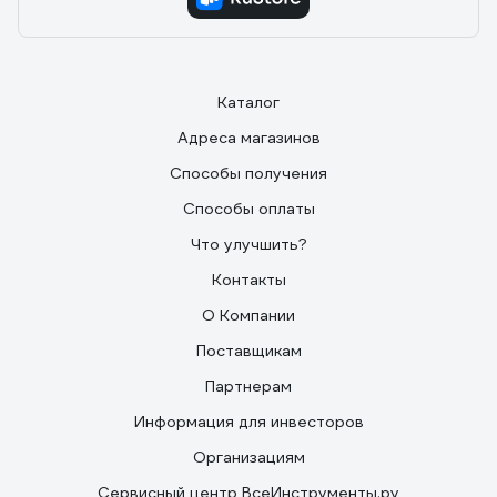
Прост в использовании и надежен. Я им пользуюсь с
начала перестройки. Ни разу не подвел.
Каталог
Адреса магазинов
Способы получения
Способы оплаты
Что улучшить?
Контакты
О Компании
Поставщикам
Партнерам
Информация для инвесторов
Организациям
Сервисный центр ВсеИнструменты.ру