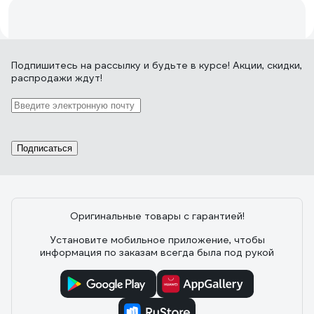
провода, с щупами от Maste
334 отзыва
Подпишитесь
на рассылку
и будьте в курсе! Акции, скидки,
распродажи ждут!
Отзыв о мультиметре Mastech MAS830L
15.03.2020
Петр К.
Хорошо с справляется с тем, для чего сделан
Подписаться
Оригинальные товары с гарантией!
70 отзывов
Установите мобильное приложение, чтобы
информация по заказам всегда была под рукой
Отзыв о мультиметре Ресанта DT 890 B+
03.12.2018
Корсаков Юрий