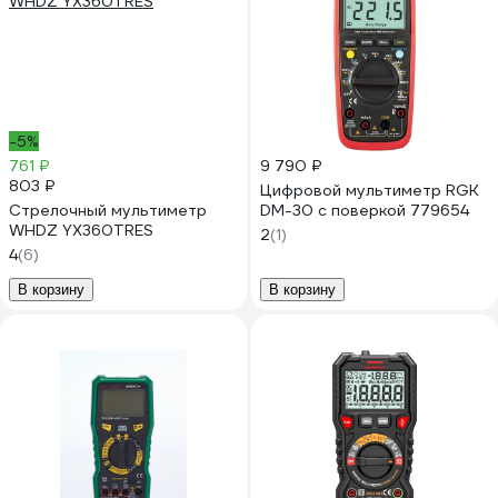
-5%
761 ₽
9 790 ₽
803 ₽
Цифровой мультиметр RGK
Стрелочный мультиметр
DM-30 с поверкой 779654
WHDZ YX360TRES
2
(1)
4
(6)
В корзину
В корзину