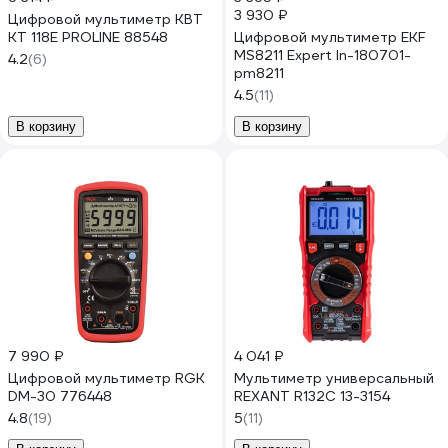
3 930 ₽
Цифровой мультиметр КВТ
KT 118E PROLINE 88548
Цифровой мультиметр EKF
MS8211 Expert In-180701-
4.2
(6)
pm8211
4.5
(11)
В корзину
В корзину
7 990 ₽
4 041 ₽
Цифровой мультиметр RGK
Мультиметр универсальный
DM-30 776448
REXANT R132С 13-3154
4.8
(19)
5
(11)