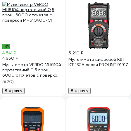
-8%
4 541 ₽
5 210 ₽
4 950 ₽
Мультиметр цифровой КВТ
Мультиметр VERDO MH6104
KT 132А серия PROLINE 91917
портативный 0,5 проц.,
6000 отсчетов с поверкой
MH610400-СП
5
(20)
В корзину
В корзину