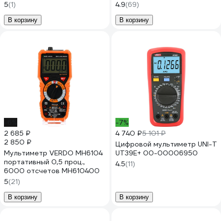
M118A
5
(1)
4.9
(69)
В корзину
В корзину
-6%
-7%
2 685 ₽
4 740 ₽
5 101 ₽
2 850 ₽
Цифровой мультиметр UNI-T
Мультиметр VERDO MH6104
UT39E+ 00-00006950
портативный 0,5 проц.,
4.5
(11)
6000 отсчетов MH610400
5
(21)
В корзину
В корзину