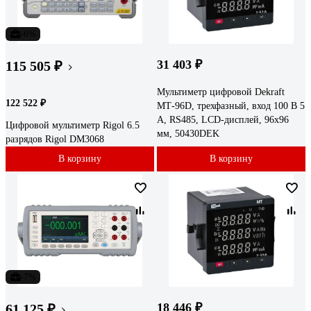
-6%
31 403 ₽
115 505 ₽
Мультиметр цифровой Dekraft
122 522 ₽
МТ-96D, трехфазный, вход 100 В 5
А, RS485, LCD-дисплей, 96х96
Цифровой мультиметр Rigol 6.5
мм, 50430DEK
разрядов Rigol DM3068
В корзину
В корзину
-7%
18 446 ₽
61 125 ₽