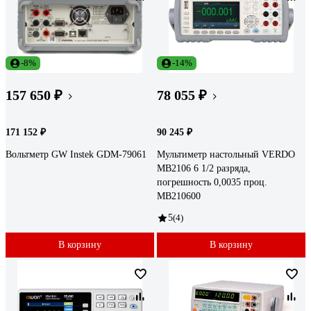
-8%
-14%
157 650 ₽
78 055 ₽
171 152 ₽
90 245 ₽
Вольтметр GW Instek GDM-79061
Мультиметр настольный VERDO
MB2106 6 1/2 разряда,
погрешность 0,0035 проц.
MB210600
5
(4)
В корзину
В корзину