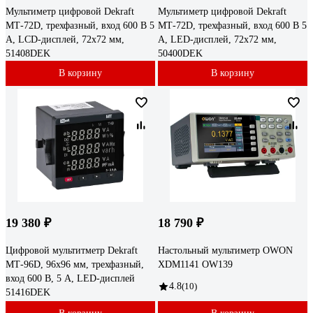
Мультиметр цифровой Dekraft
Мультиметр цифровой Dekraft
МТ-72D, трехфазный, вход 600 В 5
МТ-72D, трехфазный, вход 600 В 5
А, LCD-дисплей, 72х72 мм,
А, LED-дисплей, 72х72 мм,
51408DEK
50400DEK
В корзину
В корзину
19 380 ₽
18 790 ₽
Цифровой мультитметр Dekraft
Настольный мультиметр OWON
МТ-96D, 96x96 мм, трехфазный,
XDM1141 OW139
вход 600 В, 5 А, LED-дисплей
4.8
(10)
51416DEK