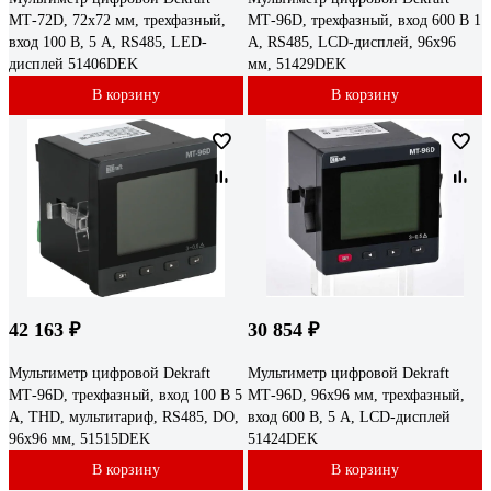
МТ-72D, 72x72 мм, трехфазный,
МТ-96D, трехфазный, вход 600 В 1
вход 100 В, 5 А, RS485, LED-
А, RS485, LCD-дисплей, 96х96
дисплей 51406DEK
мм, 51429DEK
В корзину
В корзину
42 163 ₽
30 854 ₽
Мультиметр цифровой Dekraft
Мультиметр цифровой Dekraft
МТ-96D, трехфазный, вход 100 В 5
МТ-96D, 96x96 мм, трехфазный,
А, THD, мультитариф, RS485, DO,
вход 600 В, 5 А, LCD-дисплей
96х96 мм, 51515DEK
51424DEK
В корзину
В корзину