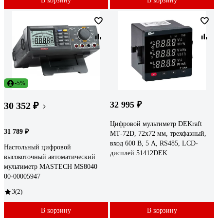
В корзину
В корзину
-5%
32 995 ₽
30 352 ₽
Цифровой мультиметр DEKraft
31 789 ₽
МТ-72D, 72x72 мм, трехфазный,
вход 600 В, 5 А, RS485, LCD-
Настольный цифровой
дисплей 51412DEK
высокоточный автоматический
мультиметр MASTECH MS8040
00-00005947
3
(2)
В корзину
В корзину