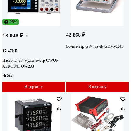
-25%
42 868 ₽
13 048 ₽
Вольтметр GW Instek GDM-8245
17 470 ₽
Настольный мультиметр OWON
XDM1041 OW200
5
(5)
В корзину
В корзину