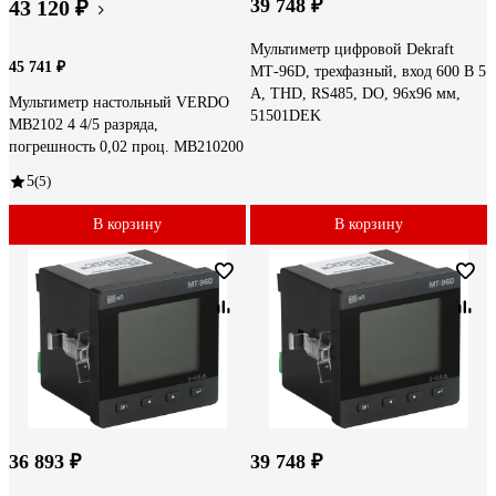
39 748 ₽
43 120 ₽
Мультиметр цифровой Dekraft
45 741 ₽
МТ-96D, трехфазный, вход 600 В 5
А, THD, RS485, DO, 96х96 мм,
Мультиметр настольный VERDO
51501DEK
MB2102 4 4/5 разряда,
погрешность 0,02 проц. MB210200
5
(5)
В корзину
В корзину
36 893 ₽
39 748 ₽