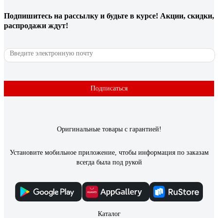
Петр К.
15.03.2020
Подпишитесь
на рассылку
и будьте в курсе! Акции, скидки,
Хорошо с справляется с тем, для чего сделан
распродажи ждут!
70 отзывов
Отзыв о мультиметре Ресанта DT 890 B+
Подписаться
Корсаков Юрий
03.12.2018
Прост в использовании и надежен. Я им пользуюсь с начала
перестройки. Ни разу не подвел.
Оригинальные товары с гарантией!
Установите мобильное приложение, чтобы информация по заказам
всегда была под рукой
Каталог