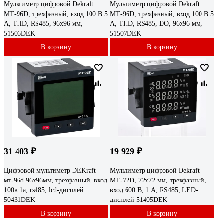
Мультиметр цифровой Dekraft
Мультиметр цифровой Dekraft
МТ-96D, трехфазный, вход 100 В 5
МТ-96D, трехфазный, вход 100 В 5
А, THD, RS485, 96х96 мм,
А, THD, RS485, DO, 96х96 мм,
51506DEK
51507DEK
В корзину
В корзину
31 403 ₽
19 929 ₽
Цифровой мультиметр DEKraft
Мультиметр цифровой Dekraft
мт-96d 96x96мм, трехфазный, вход
МТ-72D, 72x72 мм, трехфазный,
100в 1а, rs485, lcd-дисплей
вход 600 В, 1 А, RS485, LED-
50431DEK
дисплей 51405DEK
В корзину
В корзину