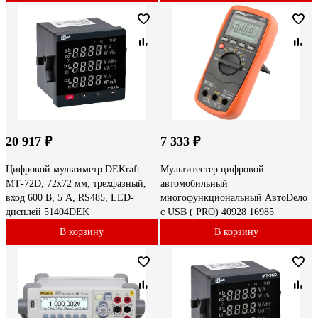
20 917 ₽
7 333 ₽
Цифровой мультиметр DEKraft
Мультитестер цифровой
МТ-72D, 72x72 мм, трехфазный,
автомобильный
вход 600 В, 5 А, RS485, LED-
многофункциональный АвтоDело
дисплей 51404DEK
с USB ( PRO) 40928 16985
В корзину
В корзину