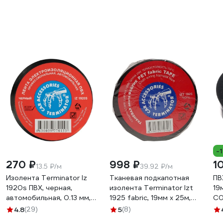
-
270 ₽
998 ₽
1
13.5 ₽/м
39.92 ₽/м
Изолента Terminator Iz
Тканевая подкапотная
ПВ
1920s ПВХ, черная,
изолента Terminator Izt
19
автомобильная, 0.13 мм,
1925 fabric, 19мм х 25м,
C0
19 мм, 20 м 2000251
толщина 0,25мм
4.8
(29)
5
(8)
2000832