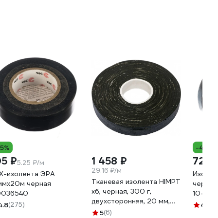
15%
-47%
05 ₽
1 458 ₽
72 ₽
5.25 ₽/м
3
29.16 ₽/м
Х-изолента ЭРА
Изолен
Тканевая изолента HIMPT
ммх20м черная
черная
хб, черная, 300 г,
036540
10-K02
двухсторонняя, 20 мм,
4.8
(275)
4.7
(2
0.4 мм 00-00008227
5
(6)