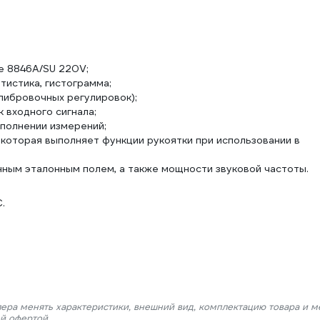
ke 8846A/SU 220V;
тистика, гистограмма;
либровочных регулировок);
 входного сигнала;
ыполнении измерений;
которая выполняет функции рукоятки при использовании в
нным эталонным полем, а также мощности звуковой частоты.
.
лера менять характеристики, внешний вид, комплектацию товара и м
ой офертой