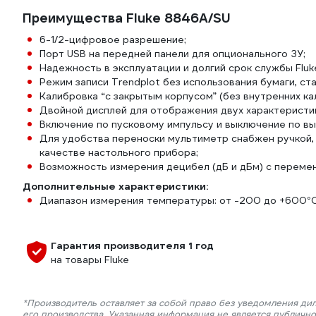
Преимущества Fluke 8846A/SU
6-1/2-цифровое разрешение;
Порт USB на передней панели для опционального ЗУ;
Надежность в эксплуатации и долгий срок службы Flu
Режим записи Trendplot без использования бумаги, ста
Калибровка “с закрытым корпусом” (без внутренних ка
Двойной дисплей для отображения двух характеристик
Включение по пусковому импульсу и выключение по в
Для удобства переноски мультиметр снабжен ручкой, 
качестве настольного прибора;
Возможность измерения децибел (дБ и дБм) с переме
Дополнительные характеристики:
Диапазон измерения температуры: от -200 до +600°C
Гарантия производителя 1 год
на товары Fluke
*Производитель оставляет за собой право без уведомления ди
его производства. Указанная информация не является публичн