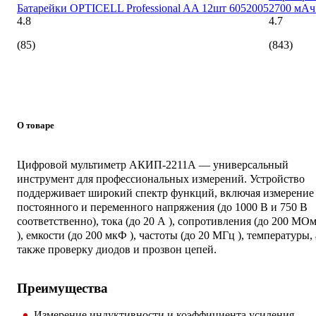
Батарейки OPTICELL Professional AA 12шт 6052005
2700 мАч
4.8
4.7
(85)
(843)
О товаре
Цифровой мультиметр АКИП-2211А — универсальный
инструмент для профессиональных измерений. Устройство
поддерживает широкий спектр функций, включая измерение
постоянного и переменного напряжения (до 1000 В и 750 В
соответственно), тока (до 20 А ), сопротивления (до 200 МО
), емкости (до 200 мкФ ), частоты (до 20 МГц ), температуры, 
также проверку диодов и прозвон цепей.
Преимущества
Измерение индуктивности и коэффициента усиления