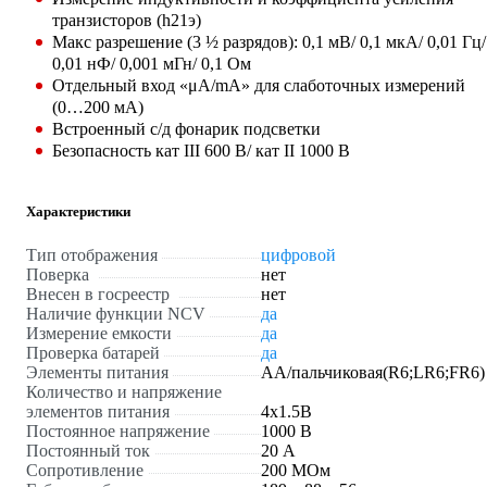
транзисторов (h21э)
Макс разрешение (3 ½ разрядов): 0,1 мВ/ 0,1 мкА/ 0,01 Гц/
0,01 нФ/ 0,001 мГн/ 0,1 Ом
Отдельный вход «μA/mA» для слаботочных измерений
(0…200 мА)
Встроенный с/д фонарик подсветки
Безопасность кат III 600 В/ кат II 1000 В
Характеристики
Тип отображения
цифровой
Поверка
нет
Внесен в госреестр
нет
Наличие функции NCV
да
Измерение емкости
да
Проверка батарей
да
Элементы питания
AA/пальчиковая(R6;LR6;FR6)
Количество и напряжение
элементов питания
4х1.5B
Постоянное напряжение
1000 В
Постоянный ток
20 А
Сопротивление
200 МОм