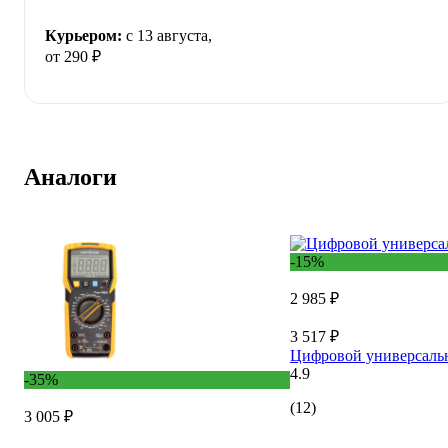
Курьером:
c 13 августа,
от 290 ₽
Аналоги
-15%
2 985 ₽
3 517 ₽
Цифровой универсальн
4.9
-35%
(12)
3 005 ₽