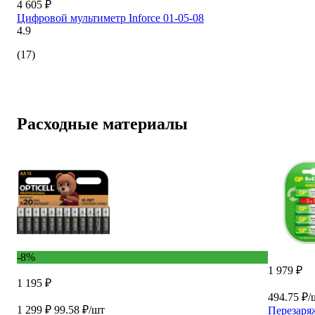
4 605 ₽
Цифровой мультиметр Inforce 01-05-08
4.9
(17)
Расходные материалы
-8%
1 979 ₽
1 195 ₽
494.75 ₽/
1 299 ₽
99.58 ₽/шт
Перезаря