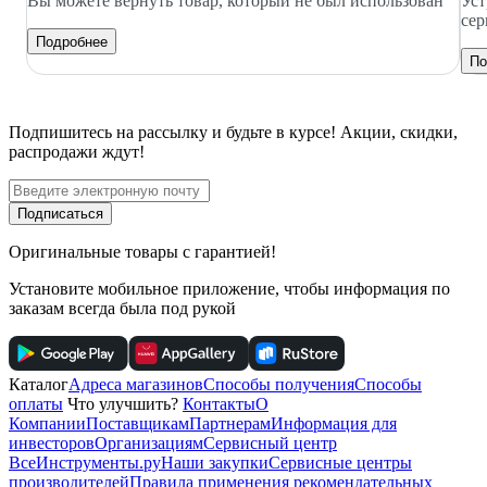
Вы можете вернуть товар, который не был использован
Уст
сер
Подробнее
По
Подпишитесь
на рассылку
и будьте в курсе! Акции, скидки,
распродажи ждут!
Подписаться
Оригинальные товары с гарантией!
Установите мобильное приложение, чтобы информация по
заказам всегда была под рукой
Каталог
Адреса магазинов
Способы получения
Способы
оплаты
Что улучшить?
Контакты
О
Компании
Поставщикам
Партнерам
Информация для
инвесторов
Организациям
Сервисный центр
ВсеИнструменты.ру
Наши закупки
Сервисные центры
производителей
Правила применения рекомендательных