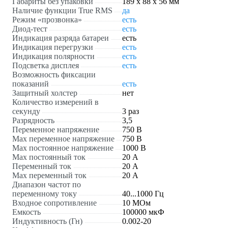
Габариты без упаковки
189 х 88 х 56 мм
Наличие функции True RMS
да
Режим «прозвонка»
есть
Диод-тест
есть
Индикация разряда батареи
есть
Индикация перегрузки
есть
Индикация полярности
есть
Подсветка дисплея
есть
Возможность фиксации
показаний
есть
Защитный холстер
нет
Количество измерений в
секунду
3 раз
Разрядность
3,5
Переменное напряжение
750 В
Max переменное напряжение
750 В
Max постоянное напряжение
1000 В
Max постоянный ток
20 А
Переменный ток
20 А
Max переменный ток
20 А
Диапазон частот по
переменному току
40...1000 Гц
Входное сопротивление
10 МОм
Емкость
100000 мкФ
Индуктивность (Гн)
0.002-20