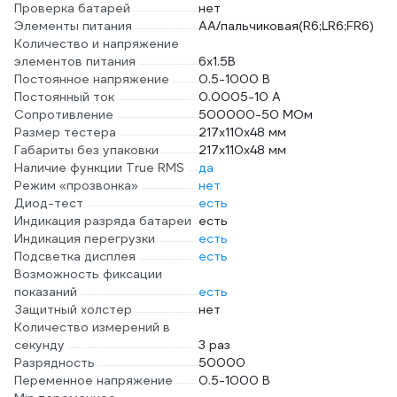
Проверка батарей
нет
Элементы питания
AA/пальчиковая(R6;LR6;FR6)
Количество и напряжение
элементов питания
6х1.5B
Постоянное напряжение
0.5-1000 В
Постоянный ток
0.0005-10 А
Сопротивление
500000-50 МОм
Размер тестера
217х110х48 мм
Габариты без упаковки
217х110х48 мм
Наличие функции True RMS
да
Режим «прозвонка»
нет
Диод-тест
есть
Индикация разряда батареи
есть
Индикация перегрузки
есть
Подсветка дисплея
есть
Возможность фиксации
показаний
есть
Защитный холстер
нет
Количество измерений в
секунду
3 раз
Разрядность
50000
Переменное напряжение
0.5-1000 В