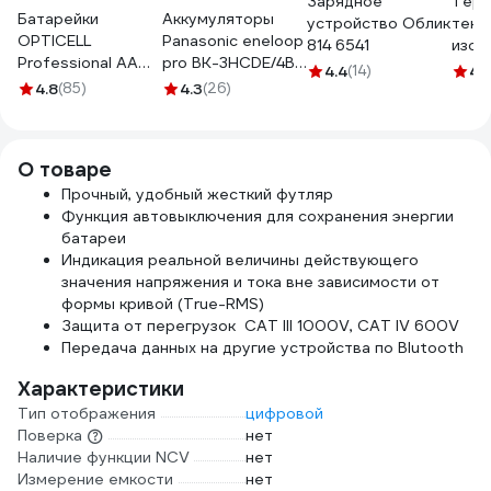
Зарядное
Терм
Батарейки
Аккумуляторы
устройство Облик
текс
OPTICELL
Panasonic eneloop
814 6541
изол
Professional AA
pro BK-3HCDE/4BE
Авто
4.4
(14)
4.
12шт 6052005
2500mAh AA R06
4.8
(85)
4.3
(26)
25 м
BL4 6330
О товаре
Прочный, удобный жесткий футляр
Функция автовыключения для сохранения энергии
батареи
Индикация реальной величины действующего
значения напряжения и тока вне зависимости от
формы кривой (True-RMS)
Защита от перегрузок CAT III 1000V, CAT IV 600V
Передача данных на другие устройства по Blutooth
Характеристики
Тип отображения
цифровой
Поверка
нет
Наличие функции NCV
нет
Измерение емкости
нет