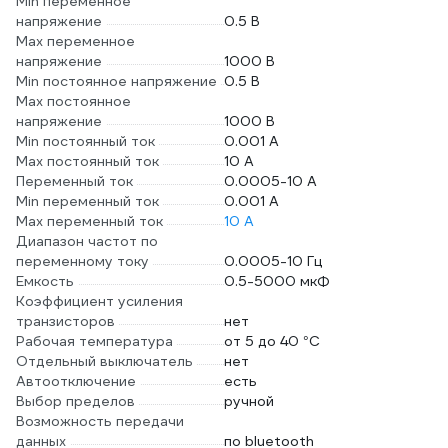
Min переменное
напряжение
0.5 В
Max переменное
напряжение
1000 В
Min постоянное напряжение
0.5 В
Max постоянное
напряжение
1000 В
Min постоянный ток
0.001 А
Max постоянный ток
10 А
Переменный ток
0.0005-10 А
Min переменный ток
0.001 А
Max переменный ток
10 А
Диапазон частот по
переменному току
0.0005-10 Гц
Емкость
0.5-5000 мкФ
Коэффициент усиления
транзисторов
нет
Рабочая температура
от 5 до 40 °С
Отдельный выключатель
нет
Автоотключение
есть
Выбор пределов
ручной
Возможность передачи
данных
по bluetooth