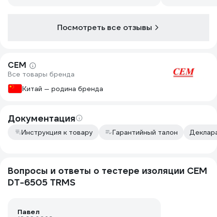
развернëшь в гнезде и звук
появляется. Это либо не
качественные щупы либо не
Посмотреть все отзывы
качественные посадочные гнëзда, но
это огорчает, при такой цене. Также в
комплектации не присутствуют щупы
измерения температуры. Батарейки в
СЕМ
комплекте севшие.
Все товары бренда
Китай — родина бренда
Документация
Инструкция к товару
Гарантийный талон
Деклара
Вопросы и ответы о тестере изоляции СЕМ
DT-6505 TRMS
Павел