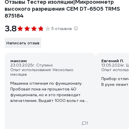
Отзывы Тестер изоляции|Микроомметр
высокого разрешения СЕМ DT-6505 TRMS
875184
3.8
5 отзывов
Написать отзыв
максим
Евгений П.
23.03.2025
г. Ступино
13.05.2024
г. 
Опыт использования: Несколько
Опыт использ
месяцев
Прибор отлич
Машинка отличная по функционалу.
В руке лежит
Пробовал пока на процентов 40
функционала, но и это производит
впечатление. Выдаëт 1000 вольт на
тестирование сопративление
изоляции. Есть одно сомнение! Иногда
не получается прозвонка на
1
целостность, нет звука. Щупы