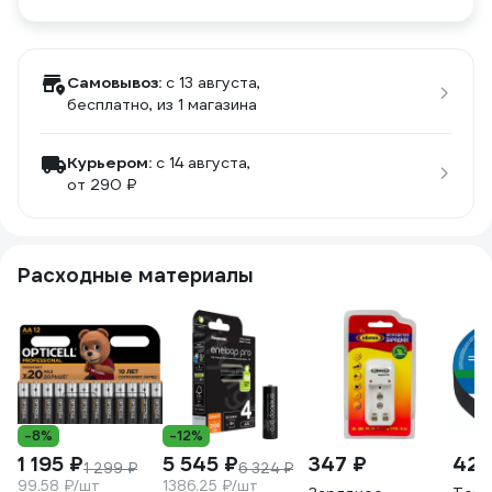
Самовывоз:
c 13 августа,
бесплатно
, из 1 магазина
Курьером:
c 14 августа,
от 290 ₽
Расходные материалы
-8%
-12%
1 195 ₽
5 545 ₽
347 ₽
422
1 299 ₽
6 324 ₽
99.58 ₽/шт
1386.25 ₽/шт