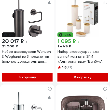
-5%
-24%
20 017 ₽
1 095 ₽
21 008 ₽
1 449 ₽
Набор аксессуаров Wonzon
Набор аксессуаров для
& Woghand из 3 предметов
ванной комнаты ЗПИ
(крючок, держатель для
«Альтернатива» "Бамбук"
бумага, ершик), темный
бежевый М8168
4.8
(18)
графит WW-8100-GM
В корзину
В корзину