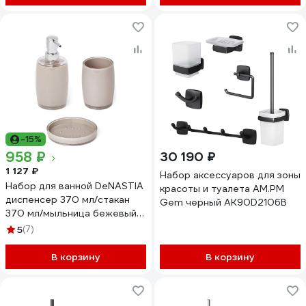
-15%
958 ₽
30 190 ₽
1 127 ₽
Набор аксессуаров для зоны
Набор для ванной DeNASTIA
красоты и туалета AM.PM
диспенсер 370 мл/стакан
Gem черный AK90D2106B
370 мл/мыльница бежевый
X000103
5
(7)
В корзину
В корзину