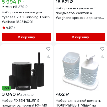
5 994 ₽
16 871 ₽
7 793 ₽
8 279 ₽
Набор аксессуаров из 3
Набор аксессуаров для
предметов Wonzon &
туалета 2 в 1 Finishing Touch
Woghand крючок, держатель
Wellsee 182514001
для бумаги, ершик , черный
WW-8100-BL
4.8
(4)
В корзину
В корзину
-5%
3 040 ₽
462 ₽
3 200 ₽
Набор FIXSEN "BLUR" 5
Набор для ванной комнаты
предметов черный FX- 416
ПОЛИМЕРБЫТ "REEF" на