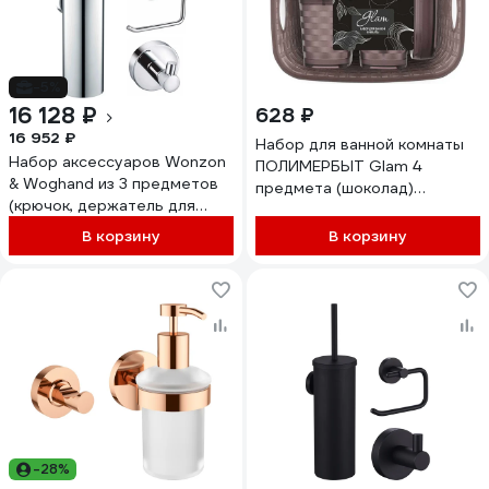
-5%
16 128 ₽
628 ₽
16 952 ₽
Набор для ванной комнаты
Набор аксессуаров Wonzon
ПОЛИМЕРБЫТ Glam 4
& Woghand из 3 предметов
предмета (шоколад)
(крючок, держатель для
438350300
бумага, ершик), хром WW-
В корзину
В корзину
8100-CR
-28%