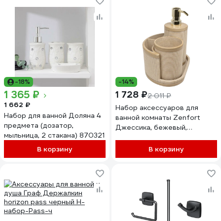
-18%
-14%
1 365 ₽
1 728 ₽
2 011 ₽
1 662 ₽
Набор аксессуаров для
Набор для ванной Доляна 4
ванной комнаты Zenfort
предмета (дозатор,
Джессика, бежевый,
мыльница, 2 стакана) 870321
полирезина 106698
В корзину
В корзину