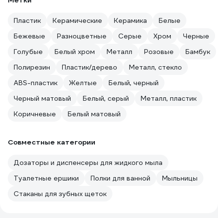
Метки
Пластик
Керамические
Керамика
Белые
Бежевые
Разноцветные
Серые
Хром
Черные
Голубые
Белый хром
Металл
Розовые
Бамбук
Полирезин
Пластик/дерево
Металл, стекло
ABS-пластик
Желтые
Белый, черный
Черный матовый
Белый, серый
Металл, пластик
Коричневые
Белый матовый
Совместные категории
Дозаторы и диспенсеры для жидкого мыла
Туалетные ершики
Полки для ванной
Мыльницы
Стаканы для зубных щеток