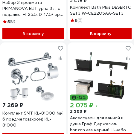
2 475 ₽
Набор 2 предмета
Комплект Bath Plus DESERTO
PRIMANOVA ELIT урна 3 л, с
SET3 W-CE2205AA-SET3
педалью, H-25.5, D-17.5/ ёрш
H-38, D-8.5, металл,
5
(6)
5
(8)
бежевый, коробка 27x19x27
см D-20856
В корзину
В корзину
-12%
2 075 ₽
7 269 ₽
2 363 ₽
Комплект SMT KL-81000 №4
Аксессуары для ванной и
6 предметов(хром) KL-
душа Граф Держалкин
81000
horizon era черный H-набор-