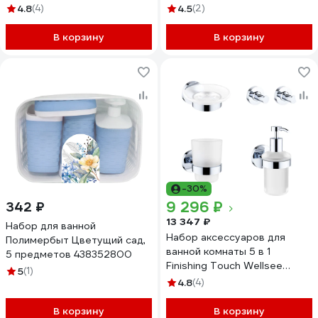
182514002
182515002
4.8
(4)
4.5
(2)
В корзину
В корзину
-30%
9 296 ₽
342 ₽
13 347 ₽
Набор для ванной
Набор аксессуаров для
Полимербыт Цветущий сад,
ванной комнаты 5 в 1
5 предметов 438352800
Finishing Touch Wellsee
5
(1)
182511002
4.8
(4)
В корзину
В корзину