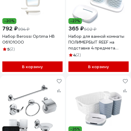
-20%
-27%
792 ₽
365 ₽
994 ₽
502 ₽
Набор Berossi Optima НВ
Набор для ванной комнаты
06101000
ПОЛИМЕРБЫТ REEF на
подставке 4 предмета
5
(2)
438353100
4
(2)
В корзину
В корзину
-12%
-25%