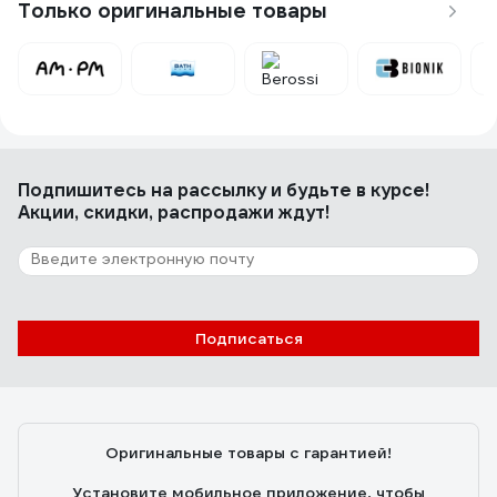
Только оригинальные товары
1 отзыв
Отзыв о Набор для ванной Полимербыт
Цветущий сад, 5 предметов 438352800
Виктор Р.
24.07.2026
Подпишитесь
на рассылку
и будьте в курсе!
Набор красивый и функциональный
Акции, скидки, распродажи ждут!
Подписаться
Оригинальные товары с гарантией!
Установите мобильное приложение, чтобы