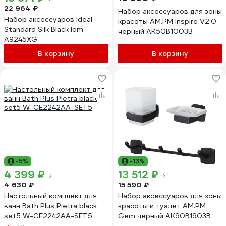
22 964 ₽
Набор аксессуаров для зоны
Набор аксессуаров Ideal
красоты AM.PM Inspire V2.0
Standard Silk Black Iom
черный AK50B1003B
A9245XG
В корзину
В корзину
-5%
-13%
4 399 ₽
13 512 ₽
4 630 ₽
15 590 ₽
Настольный комплект для
Набор аксессуаров для зоны
ванн Bath Plus Pietra black
красоты и туалет AM.PM
set5 W-CE2242AA-SET5
Gem черный AK90B1903B