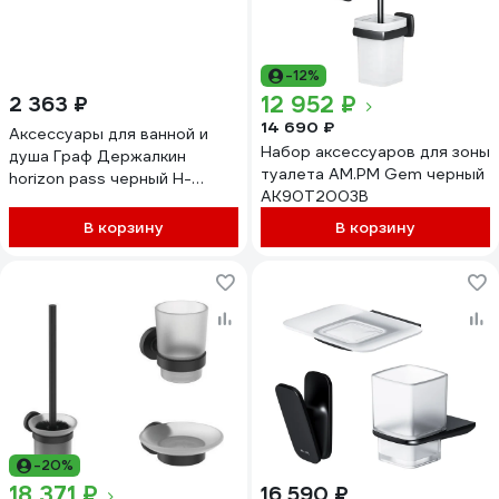
-12%
12 952 ₽
2 363 ₽
14 690 ₽
Аксессуары для ванной и
Набор аксессуаров для зоны
душа Граф Держалкин
туалета AM.PM Gem черный
horizon pass черный H-
AK90T2003B
набор-Pass-ч
В корзину
В корзину
-20%
18 371 ₽
16 590 ₽