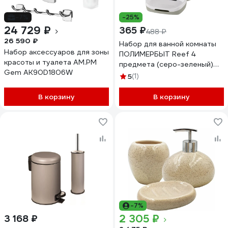
-7%
-25%
24 729 ₽
365 ₽
488 ₽
26 590 ₽
Набор для ванной комнаты
Набор аксессуаров для зоны
ПОЛИМЕРБЫТ Reef 4
красоты и туалета AM.PM
предмета (серо-зеленый)
Gem AK90D1806W
438351400
5
(1)
В корзину
В корзину
-7%
2 305 ₽
3 168 ₽