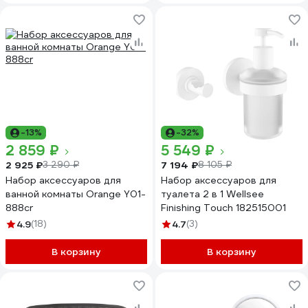
-13%
-32%
2 859 ₽
5 549 ₽
2 925 ₽
7 194 ₽
3 290 ₽
8 105 ₽
Набор аксессуаров для
Набор аксессуаров для
ванной комнаты Orange Y01-
туалета 2 в 1 Wellsee
888cr
Finishing Touch 182515001
4.9
(18)
4.7
(3)
В корзину
В корзину