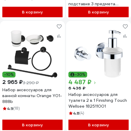
подставке 3 предмета
4337202 433713300
В корзину
В корзину
-10%
-30%
4 487 ₽
2 965 ₽
3 290 ₽
6 436 ₽
Набор аксессуаров для
Набор аксессуаров для
ванной комнаты Orange Y01-
туалета 2 в 1 Finishing Touch
888b
Wellsee 182511001
4.9
(18)
4.8
(4)
В корзину
В корзину