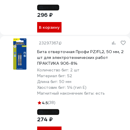
до -9%
296 ₽
В корзину
23297367
Бита отверточная Профи PZ/FL2, 50 мм, 2
шт для электротехнических работ
ПРАКТИКА 906-814
Количество бит:
2 шт
Материал бит:
S2
Длина бит:
50 мм
Хвостовик бит:
1/4 (тип Е)
Магнитный наконечник биты:
есть
4.5
(38)
до -9%
274 ₽