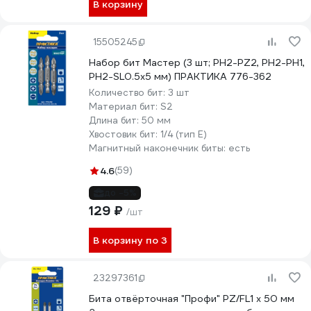
В корзину
15505245
Набор бит Мастер (3 шт; PH2-PZ2, PH2-PH1,
PH2-SL0.5x5 мм) ПРАКТИКА 776-362
Количество бит:
3 шт
Материал бит:
S2
Длина бит:
50 мм
Хвостовик бит:
1/4 (тип Е)
Магнитный наконечник биты:
есть
4.6
(59)
до -5%
129 ₽
/шт
В корзину по 3
23297361
Бита отвёрточная "Профи" PZ/FL1 x 50 мм