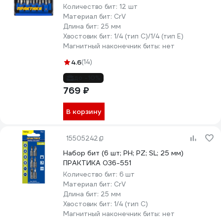
Количество бит:
12 шт
Материал бит:
CrV
Длина бит:
25 мм
Хвостовик бит:
1/4 (тип С)/1/4 (тип Е)
Магнитный наконечник биты:
нет
4.6
(14)
до -10%
769 ₽
В корзину
15505242
Набор бит (6 шт; PH; PZ; SL; 25 мм)
ПРАКТИКА 036-551
Количество бит:
6 шт
Материал бит:
CrV
Длина бит:
25 мм
Хвостовик бит:
1/4 (тип С)
Магнитный наконечник биты:
нет