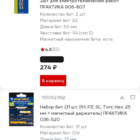
2шт для электротехнических работ
ПРАКТИКА 906-807
Количество бит:
2 шт
Материал бит:
S2
Длина бит:
50 мм
Хвостовик бит:
1/4 (тип Е)
Магнитный наконечник биты:
есть
4.5
(32)
до -9%
274 ₽
В корзину
15505236
Набор бит (31 шт; PH; PZ; SL; Torx; Hex; 25
мм + магнитный держатель) ПРАКТИКА
036-520
Количество бит:
31 шт
Материал бит:
CrV
Длина бит:
25 мм