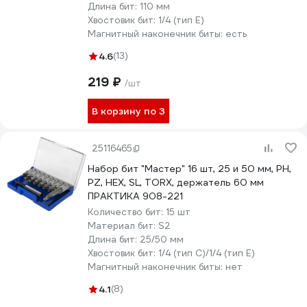
Длина бит:
110 мм
Хвостовик бит:
1/4 (тип Е)
Магнитный наконечник биты:
есть
4.6
(13)
219 ₽
/шт
В корзину по 3
25116465
Набор бит "Мастер" 16 шт, 25 и 50 мм, PH,
PZ, HEX, SL, TORX, держатель 60 мм
ПРАКТИКА 908-221
Количество бит:
15 шт
Материал бит:
S2
Длина бит:
25/50 мм
Хвостовик бит:
1/4 (тип С)/1/4 (тип Е)
Магнитный наконечник биты:
нет
4.1
(8)