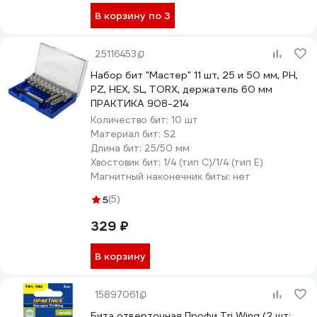
В корзину по 3
25116453
Набор бит "Мастер" 11 шт, 25 и 50 мм, PH,
PZ, HEX, SL, TORX, держатель 60 мм
ПРАКТИКА 908-214
Количество бит:
10 шт
Материал бит:
S2
Длина бит:
25/50 мм
Хвостовик бит:
1/4 (тип С)/1/4 (тип Е)
Магнитный наконечник биты:
нет
5
(5)
329 ₽
В корзину
15897061
Бита отверточная Профи Tri Wing (2 шт;