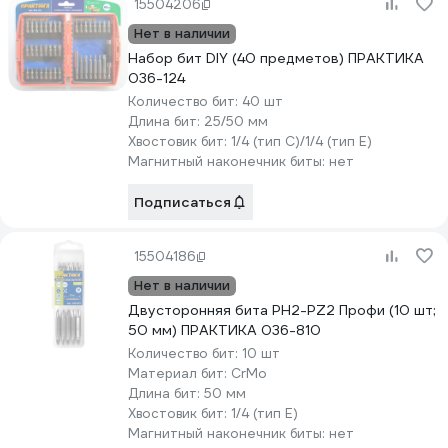
15504206
Нет в наличии
Набор бит DIY (40 предметов) ПРАКТИКА
036-124
Количество бит:
40 шт
Длина бит:
25/50 мм
Хвостовик бит:
1/4 (тип С)/1/4 (тип Е)
Магнитный наконечник биты:
нет
Подписаться
15504186
Нет в наличии
Двусторонняя бита PH2-PZ2 Профи (10 шт;
50 мм) ПРАКТИКА 036-810
Количество бит:
10 шт
Материал бит:
CrMo
Длина бит:
50 мм
Хвостовик бит:
1/4 (тип Е)
Магнитный наконечник биты:
нет