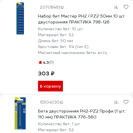
20708463
Набор бит Мастер PH2 / PZ2 50мм 10 шт
двусторонняя ПРАКТИКА 798-126
Количество бит:
10 шт
Материал бит:
S2
Длина бит:
50 мм
Хвостовик бит:
1/4 (тип Е)
Магнитный наконечник биты:
есть
4.3
(6)
303 ₽
В корзину
15504030
Бита двусторонняя PH2-PZ2 Профи (1 шт;
110 мм) ПРАКТИКА 776-560
Количество бит:
1 шт
Материал бит:
S2