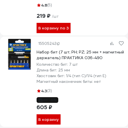
4.8
(5)
219 ₽
/шт
В корзину по 3
15505243
Набор бит (7 шт; PH; PZ; 25 мм + магнитный
держатель) ПРАКТИКА 036-490
Количество бит:
7 шт
Длина бит:
25 мм
Хвостовик бит:
1/4 (тип С)/1/4 (тип Е)
Магнитный наконечник биты:
нет
4.3
(3)
до -6%
605 ₽
В корзину