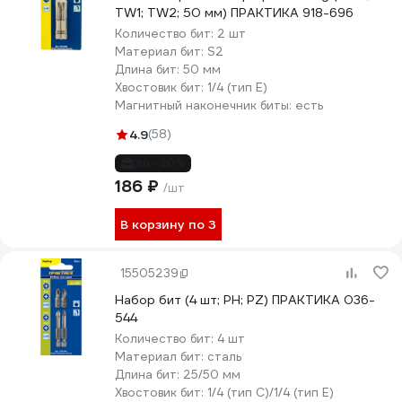
TW1; TW2; 50 мм) ПРАКТИКА 918-696
Количество бит:
2 шт
Материал бит:
S2
Длина бит:
50 мм
Хвостовик бит:
1/4 (тип Е)
Магнитный наконечник биты:
есть
4.9
(58)
до -20%
186 ₽
/шт
В корзину по 3
15505239
Набор бит (4 шт; PH; PZ) ПРАКТИКА 036-
544
Количество бит:
4 шт
Материал бит:
сталь
Длина бит:
25/50 мм
Хвостовик бит:
1/4 (тип С)/1/4 (тип Е)