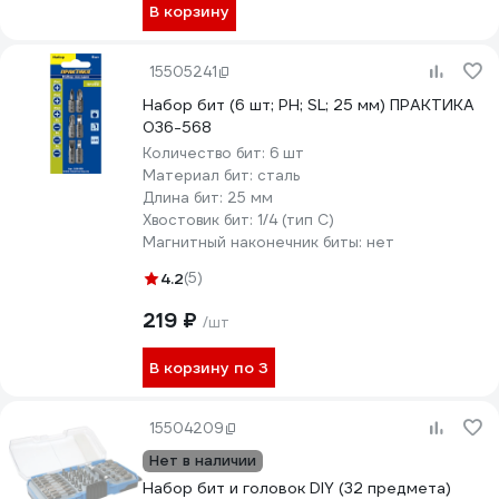
В корзину
15505241
Набор бит (6 шт; PH; SL; 25 мм) ПРАКТИКА
036-568
Количество бит:
6 шт
Материал бит:
сталь
Длина бит:
25 мм
Хвостовик бит:
1/4 (тип С)
Магнитный наконечник биты:
нет
4.2
(5)
219 ₽
/шт
В корзину по 3
15504209
Нет в наличии
Набор бит и головок DIY (32 предмета)