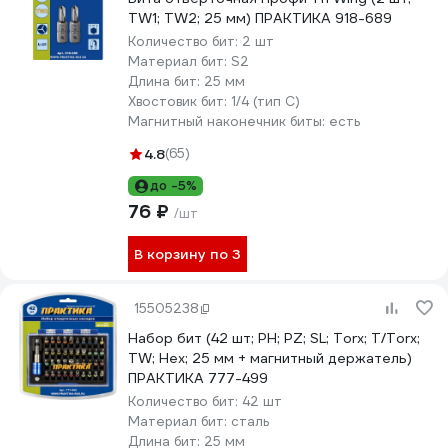
TW1; TW2; 25 мм) ПРАКТИКА 918-689
Количество бит:
2 шт
Материал бит:
S2
Длина бит:
25 мм
Хвостовик бит:
1/4 (тип С)
Магнитный наконечник биты:
есть
4.8
(65)
до -5%
76 ₽
/шт
В корзину по 3
15505238
Набор бит (42 шт; PH; PZ; SL; Torx; T/Torx;
TW; Hex; 25 мм + магнитный держатель)
ПРАКТИКА 777-499
Количество бит:
42 шт
Материал бит:
сталь
Длина бит:
25 мм