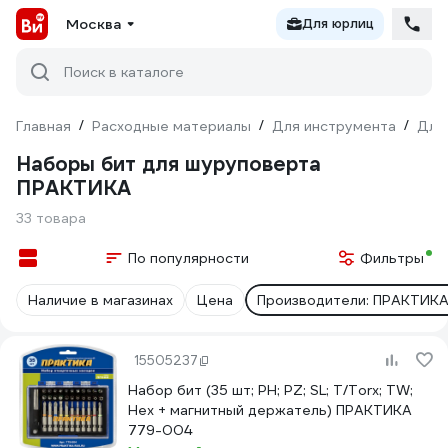
Москва
Для юрлиц
Поиск в каталоге
Главная
/
Расходные материалы
/
Для инструмента
/
Для
Наборы бит для шуруповерта
ПРАКТИКА
33 товара
По популярности
Фильтры
Наличие в магазинах
Цена
Производители: ПРАКТИК
15505237
Набор бит (35 шт; PH; PZ; SL; T/Torx; TW;
Hex + магнитный держатель) ПРАКТИКА
779-004