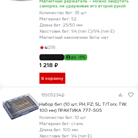
Магнитный держатель – можно закрутить
саморез, не удерживая его второй рукой
Количество бит:
35 шт
Материал бит:
S2
Длина бит:
25/50 мм
Хвостовик бит:
1/4 (тип С)/1/4 (тип Е)
Магнитный наконечник биты:
нет
4
(29)
до -18%
до -5%
1 218 ₽
В корзину
15505234
Набор бит (10 шт; PH; PZ; SL; T/Torx; TW;
100 мм) ПРАКТИКА 777-505
Количество бит:
10 шт
Материал бит:
сталь
Длина бит:
100 мм
Хвостовик бит:
1/4 (тип Е)