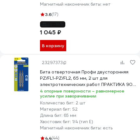
Магнитный наконечник биты:
нет
3.6
(17)
до -14%
1 045 ₽
В корзину
23297373
Бита отверточная Профи двусторонняя
PZ/FL1-PZ/FL2, 65 мм, 2 шт для
электротехнических работ ПРАКТИКА 906-
821
4 опорные поверхности – равномерное
усилие при заворачивании
Количество бит:
2 шт
Материал бит:
S2
Длина бит:
65 мм
Хвостовик бит:
1/4 (тип Е)
Магнитный наконечник биты:
есть
4.4
(44)