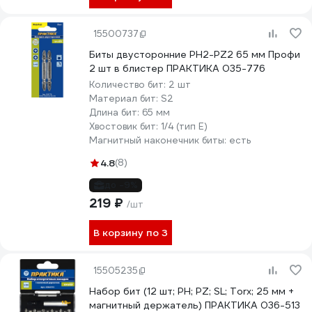
15500737
Биты двусторонние PH2-PZ2 65 мм Профи
2 шт в блистер ПРАКТИКА 035-776
Количество бит:
2 шт
Материал бит:
S2
Длина бит:
65 мм
Хвостовик бит:
1/4 (тип Е)
Магнитный наконечник биты:
есть
4.8
(8)
до -9%
219 ₽
/шт
В корзину по 3
15505235
Набор бит (12 шт; PH; PZ; SL; Torx; 25 мм +
магнитный держатель) ПРАКТИКА 036-513