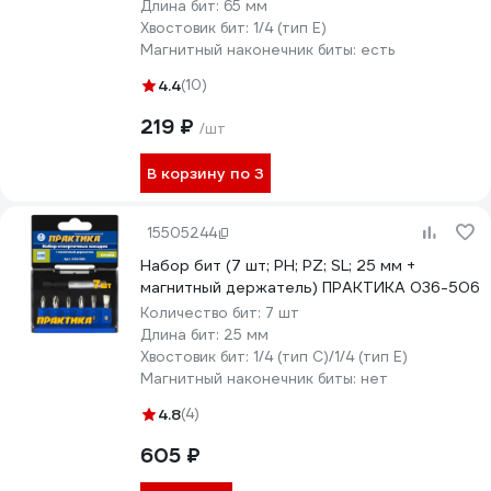
Длина бит:
65 мм
Хвостовик бит:
1/4 (тип Е)
Магнитный наконечник биты:
есть
4.4
(10)
219 ₽
/шт
В корзину по 3
15505244
Набор бит (7 шт; PH; PZ; SL; 25 мм +
магнитный держатель) ПРАКТИКА 036-506
Количество бит:
7 шт
Длина бит:
25 мм
Хвостовик бит:
1/4 (тип С)/1/4 (тип Е)
Магнитный наконечник биты:
нет
4.8
(4)
605 ₽