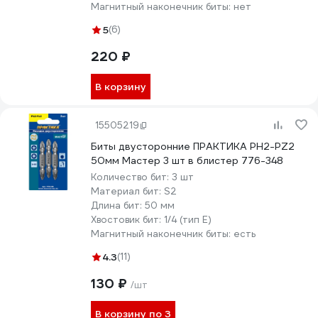
Магнитный наконечник биты:
нет
5
(6)
220 ₽
В корзину
15505219
Биты двусторонние ПРАКТИКА PH2-PZ2
50мм Мастер 3 шт в блистер 776-348
Количество бит:
3 шт
Материал бит:
S2
Длина бит:
50 мм
Хвостовик бит:
1/4 (тип Е)
Магнитный наконечник биты:
есть
4.3
(11)
130 ₽
/шт
В корзину по 3