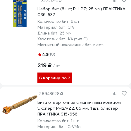
15505240
Набор бит (6 шт; PH; PZ; 25 мм) ПРАКТИКА
036-537
Количество бит:
6 шт
Материал бит:
CrV
Длина бит:
25 мм
Хвостовик бит:
1/4 (тип С)
Магнитный наконечник биты:
есть
4.3
(10)
219 ₽
/шт
В корзину по 3
28948628
Бита отверточная с магнитным кольцом
Эксперт PH2/PZ2, 65 мм, 1 шт, блистер
ПРАКТИКА 915-656
Количество бит:
1 шт
Материал бит:
CrVMo